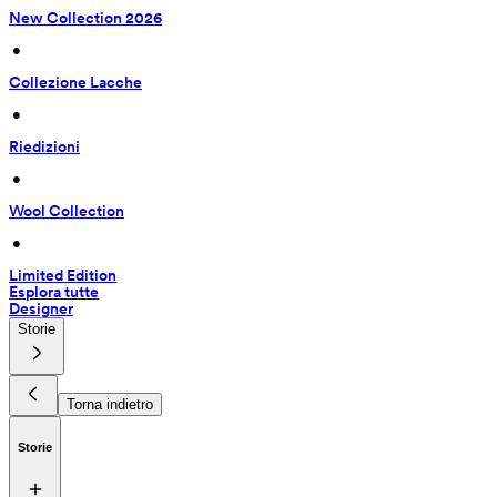
New Collection 2026
 • 
Collezione Lacche
 • 
Riedizioni
 • 
Wool Collection
 • 
Limited Edition
Esplora tutte
Designer
Storie
Torna indietro
Storie