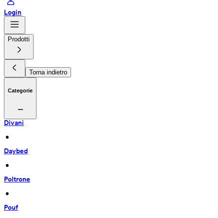
Login
Prodotti
Torna indietro
Categorie
Divani
 • 
Daybed
 • 
Poltrone
 • 
Pouf