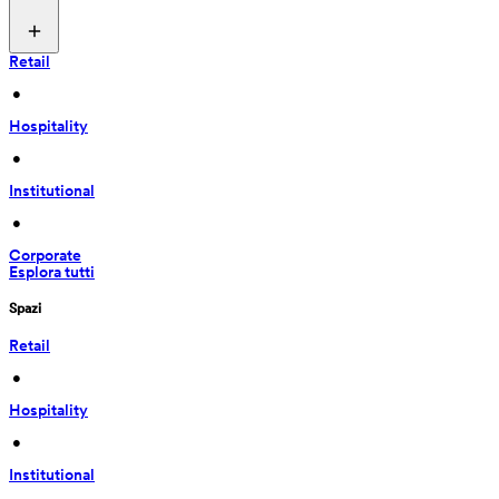
Retail
 • 
Hospitality
 • 
Institutional
 • 
Corporate
Esplora tutti
Spazi
Retail
 • 
Hospitality
 • 
Institutional