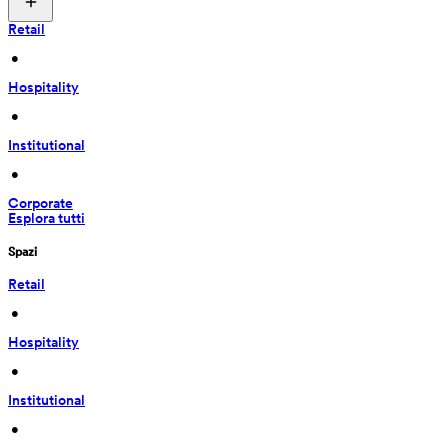
Retail
 • 
Hospitality
 • 
Institutional
 • 
Corporate
Esplora tutti
Spazi
Retail
 • 
Hospitality
 • 
Institutional
 • 