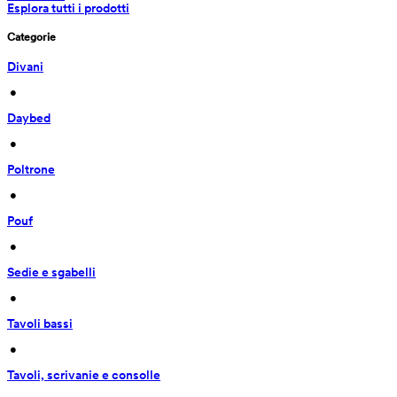
Esplora tutti i prodotti
Categorie
Divani
 • 
Daybed
 • 
Poltrone
 • 
Pouf
 • 
Sedie e sgabelli
 • 
Tavoli bassi
 • 
Tavoli, scrivanie e consolle