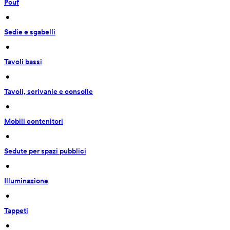
Pouf
 • 
Sedie e sgabelli
 • 
Tavoli bassi
 • 
Tavoli, scrivanie e consolle
 • 
Mobili contenitori
 • 
Sedute per spazi pubblici
 • 
Illuminazione
 • 
Tappeti
 • 