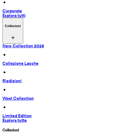
 • 
Corporate
Esplora tutti
Collezioni
New Collection 2026
 • 
Collezione Lacche
 • 
Riedizioni
 • 
Wool Collection
 • 
Limited Edition
Esplora tutte
Collezioni