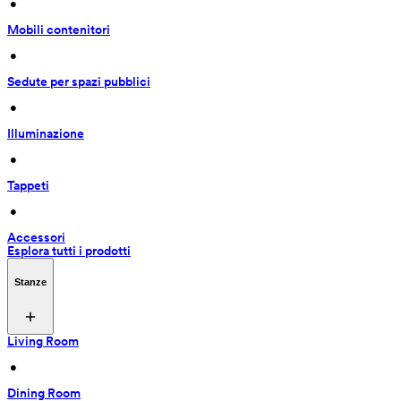
 • 
Mobili contenitori
 • 
Sedute per spazi pubblici
 • 
Illuminazione
 • 
Tappeti
 • 
Accessori
Esplora tutti i prodotti
Stanze
Living Room
 • 
Dining Room