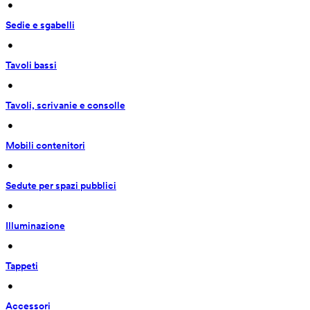
 • 
Sedie e sgabelli
 • 
Tavoli bassi
 • 
Tavoli, scrivanie e consolle
 • 
Mobili contenitori
 • 
Sedute per spazi pubblici
 • 
Illuminazione
 • 
Tappeti
 • 
Accessori