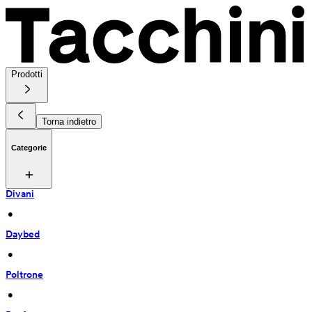
Prodotti
Torna indietro
Categorie
Divani
 • 
Daybed
 • 
Poltrone
 • 