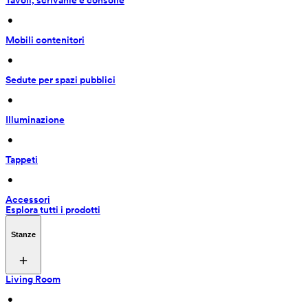
Tavoli, scrivanie e consolle
 • 
Mobili contenitori
 • 
Sedute per spazi pubblici
 • 
Illuminazione
 • 
Tappeti
 • 
Accessori
Esplora tutti i prodotti
Stanze
Living Room
 • 