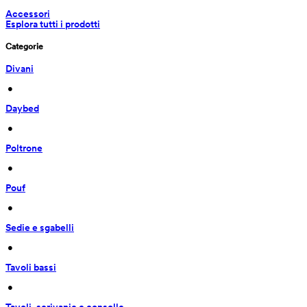
Accessori
Esplora tutti i prodotti
Categorie
Divani
 • 
Daybed
 • 
Poltrone
 • 
Pouf
 • 
Sedie e sgabelli
 • 
Tavoli bassi
 • 