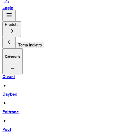
Login
Prodotti
Torna indietro
Categorie
Divani
 • 
Daybed
 • 
Poltrone
 • 
Pouf