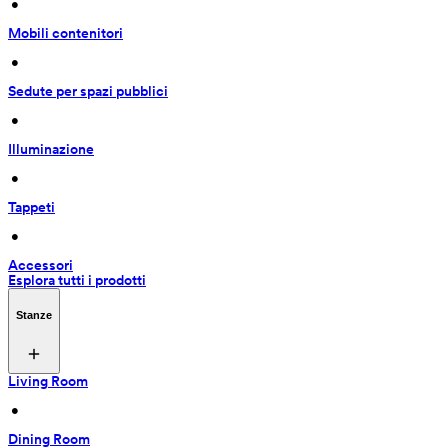
 • 
Mobili contenitori
 • 
Sedute per spazi pubblici
 • 
Illuminazione
 • 
Tappeti
 • 
Accessori
Esplora tutti i prodotti
Stanze
Living Room
 • 
Dining Room