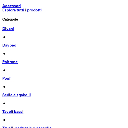
Accessori
Esplora tutti i prodotti
Categorie
Divani
 • 
Daybed
 • 
Poltrone
 • 
Pouf
 • 
Sedie e sgabelli
 • 
Tavoli bassi
 • 