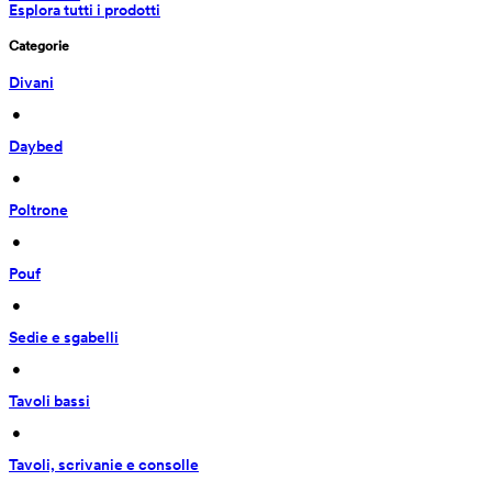
Esplora tutti i prodotti
Categorie
Divani
 • 
Daybed
 • 
Poltrone
 • 
Pouf
 • 
Sedie e sgabelli
 • 
Tavoli bassi
 • 
Tavoli, scrivanie e consolle