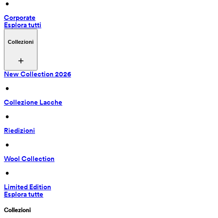
 • 
Corporate
Esplora tutti
Collezioni
New Collection 2026
 • 
Collezione Lacche
 • 
Riedizioni
 • 
Wool Collection
 • 
Limited Edition
Esplora tutte
Collezioni