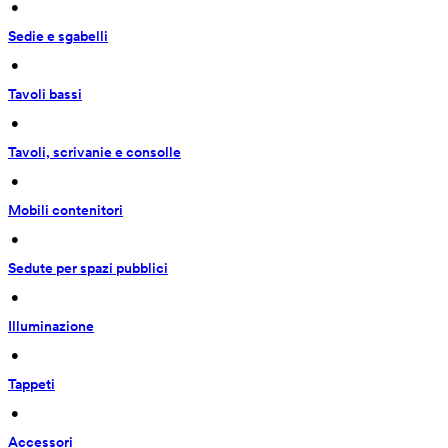
 • 
Sedie e sgabelli
 • 
Tavoli bassi
 • 
Tavoli, scrivanie e consolle
 • 
Mobili contenitori
 • 
Sedute per spazi pubblici
 • 
Illuminazione
 • 
Tappeti
 • 
Accessori