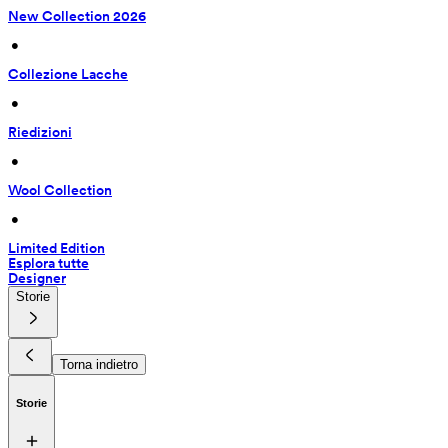
New Collection 2026
 • 
Collezione Lacche
 • 
Riedizioni
 • 
Wool Collection
 • 
Limited Edition
Esplora tutte
Designer
Storie
Torna indietro
Storie