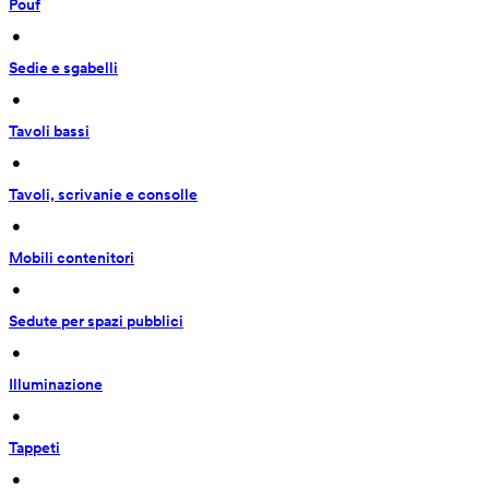
Pouf
 • 
Sedie e sgabelli
 • 
Tavoli bassi
 • 
Tavoli, scrivanie e consolle
 • 
Mobili contenitori
 • 
Sedute per spazi pubblici
 • 
Illuminazione
 • 
Tappeti
 • 