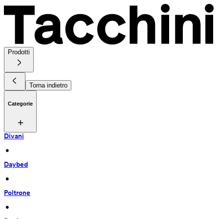
Prodotti
Torna indietro
Categorie
Divani
 • 
Daybed
 • 
Poltrone
 • 