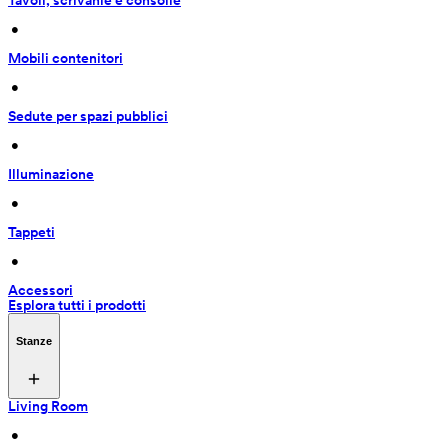
Tavoli, scrivanie e consolle
 • 
Mobili contenitori
 • 
Sedute per spazi pubblici
 • 
Illuminazione
 • 
Tappeti
 • 
Accessori
Esplora tutti i prodotti
Stanze
Living Room
 • 