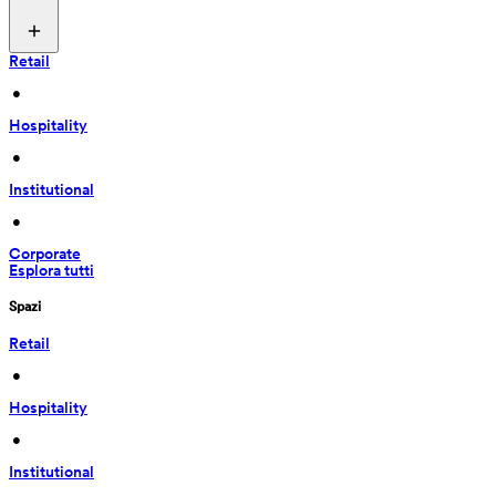
Retail
 • 
Hospitality
 • 
Institutional
 • 
Corporate
Esplora tutti
Spazi
Retail
 • 
Hospitality
 • 
Institutional