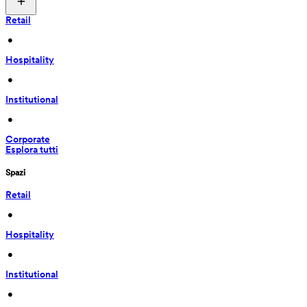
Retail
 • 
Hospitality
 • 
Institutional
 • 
Corporate
Esplora tutti
Spazi
Retail
 • 
Hospitality
 • 
Institutional
 • 