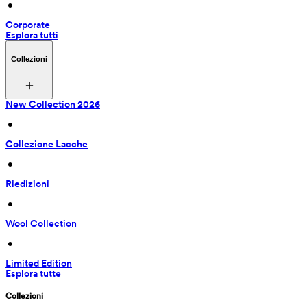
 • 
Corporate
Esplora tutti
Collezioni
New Collection 2026
 • 
Collezione Lacche
 • 
Riedizioni
 • 
Wool Collection
 • 
Limited Edition
Esplora tutte
Collezioni