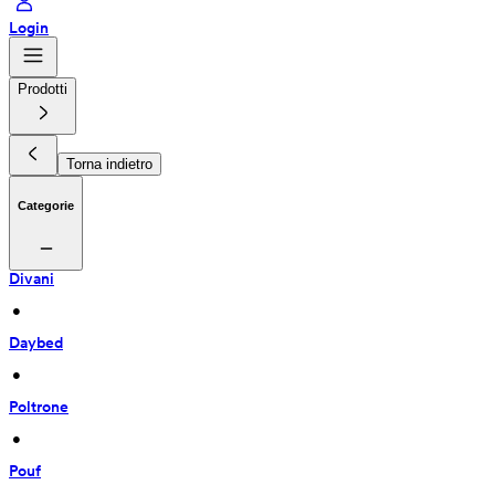
Login
Prodotti
Torna indietro
Categorie
Divani
 • 
Daybed
 • 
Poltrone
 • 
Pouf