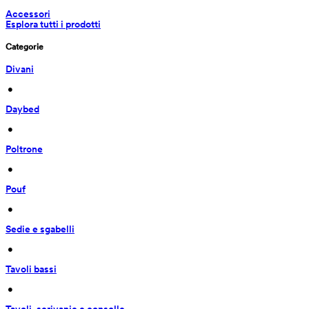
Accessori
Esplora tutti i prodotti
Categorie
Divani
 • 
Daybed
 • 
Poltrone
 • 
Pouf
 • 
Sedie e sgabelli
 • 
Tavoli bassi
 • 