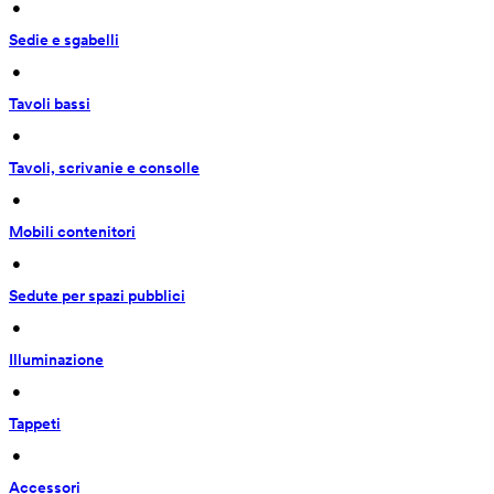
 • 
Sedie e sgabelli
 • 
Tavoli bassi
 • 
Tavoli, scrivanie e consolle
 • 
Mobili contenitori
 • 
Sedute per spazi pubblici
 • 
Illuminazione
 • 
Tappeti
 • 
Accessori