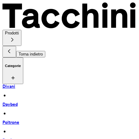
Prodotti
Torna indietro
Categorie
Divani
 • 
Daybed
 • 
Poltrone
 • 