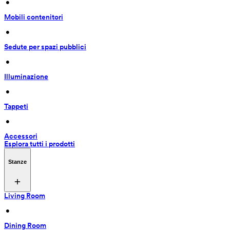
 • 
Mobili contenitori
 • 
Sedute per spazi pubblici
 • 
Illuminazione
 • 
Tappeti
 • 
Accessori
Esplora tutti i prodotti
Stanze
Living Room
 • 
Dining Room