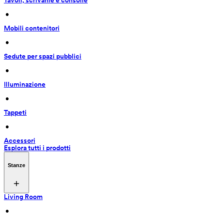
Tavoli, scrivanie e consolle
 • 
Mobili contenitori
 • 
Sedute per spazi pubblici
 • 
Illuminazione
 • 
Tappeti
 • 
Accessori
Esplora tutti i prodotti
Stanze
Living Room
 • 