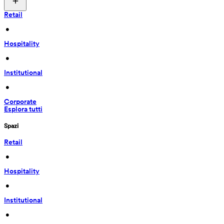
Retail
 • 
Hospitality
 • 
Institutional
 • 
Corporate
Esplora tutti
Spazi
Retail
 • 
Hospitality
 • 
Institutional
 • 