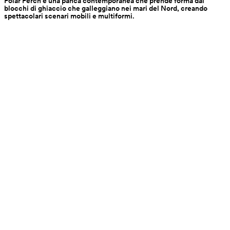
Polar Perch è una panca contemporanea che prende forma dai 
blocchi di ghiaccio che galleggiano nei mari del Nord, creando 
spettacolari scenari mobili e multiformi.