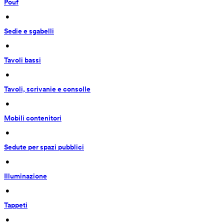
Pouf
 • 
Sedie e sgabelli
 • 
Tavoli bassi
 • 
Tavoli, scrivanie e consolle
 • 
Mobili contenitori
 • 
Sedute per spazi pubblici
 • 
Illuminazione
 • 
Tappeti
 • 