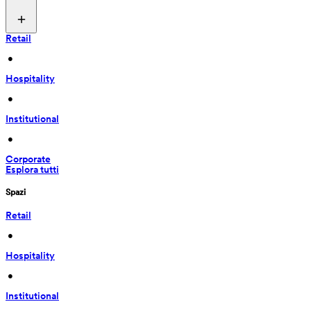
Retail
 • 
Hospitality
 • 
Institutional
 • 
Corporate
Esplora tutti
Spazi
Retail
 • 
Hospitality
 • 
Institutional