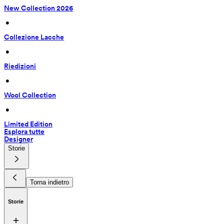
New Collection 2026
 • 
Collezione Lacche
 • 
Riedizioni
 • 
Wool Collection
 • 
Limited Edition
Esplora tutte
Designer
Storie
Torna indietro
Storie