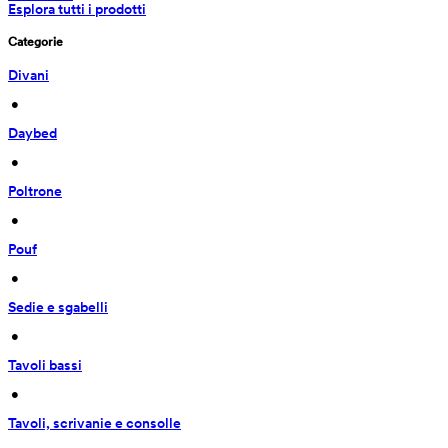
Esplora tutti i prodotti
Categorie
Divani
 • 
Daybed
 • 
Poltrone
 • 
Pouf
 • 
Sedie e sgabelli
 • 
Tavoli bassi
 • 
Tavoli, scrivanie e consolle