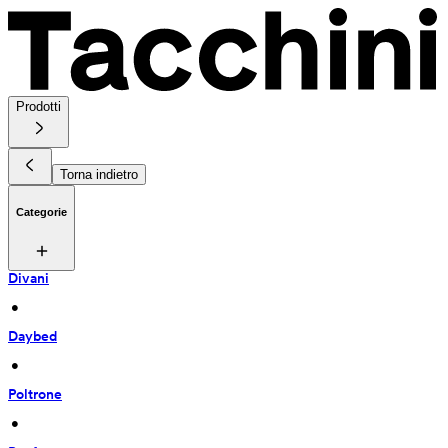
Prodotti
Torna indietro
Categorie
Divani
 • 
Daybed
 • 
Poltrone
 • 