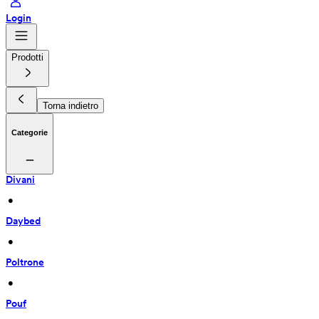
Login
Prodotti
Torna indietro
Categorie
Divani
 • 
Daybed
 • 
Poltrone
 • 
Pouf