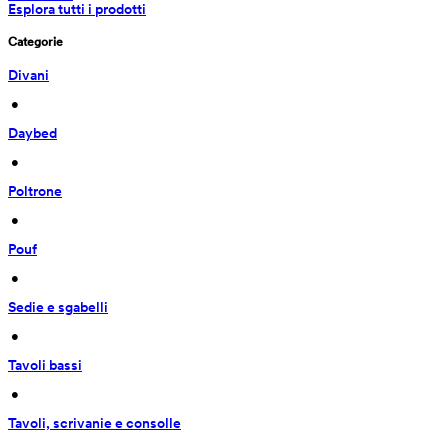
Esplora tutti i prodotti
Categorie
Divani
 • 
Daybed
 • 
Poltrone
 • 
Pouf
 • 
Sedie e sgabelli
 • 
Tavoli bassi
 • 
Tavoli, scrivanie e consolle