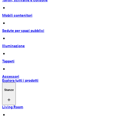
Tavoli, scrivanie e consolle
 • 
Mobili contenitori
 • 
Sedute per spazi pubblici
 • 
Illuminazione
 • 
Tappeti
 • 
Accessori
Esplora tutti i prodotti
Stanze
Living Room
 • 