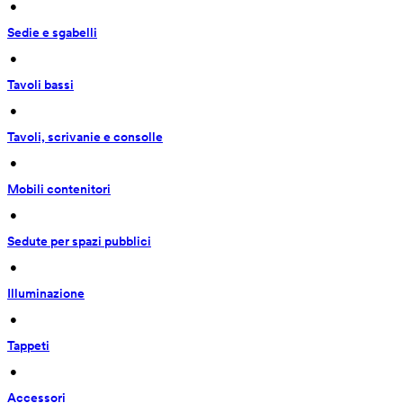
 • 
Sedie e sgabelli
 • 
Tavoli bassi
 • 
Tavoli, scrivanie e consolle
 • 
Mobili contenitori
 • 
Sedute per spazi pubblici
 • 
Illuminazione
 • 
Tappeti
 • 
Accessori