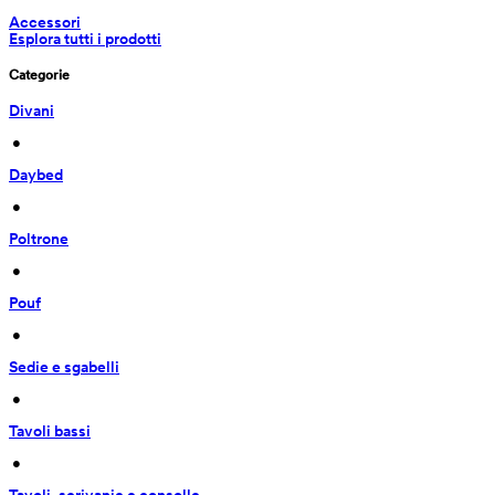
Accessori
Esplora tutti i prodotti
Categorie
Divani
 • 
Daybed
 • 
Poltrone
 • 
Pouf
 • 
Sedie e sgabelli
 • 
Tavoli bassi
 • 