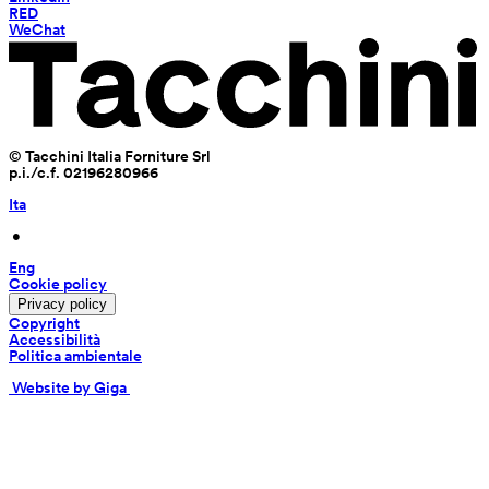
RED
WeChat
© Tacchini Italia Forniture Srl
p.i./c.f. 02196280966
Ita
 • 
Eng
Cookie policy
Privacy policy
Copyright
Accessibilità
Politica ambientale
 Website by Giga 