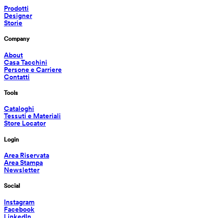
Prodotti
Designer
Storie
Company
About
Casa Tacchini
Persone e Carriere
Contatti
Tools
Cataloghi
Tessuti e Materiali
Store Locator
Login
Area Riservata
Area Stampa
Newsletter
Social
Instagram
Facebook
LinkedIn