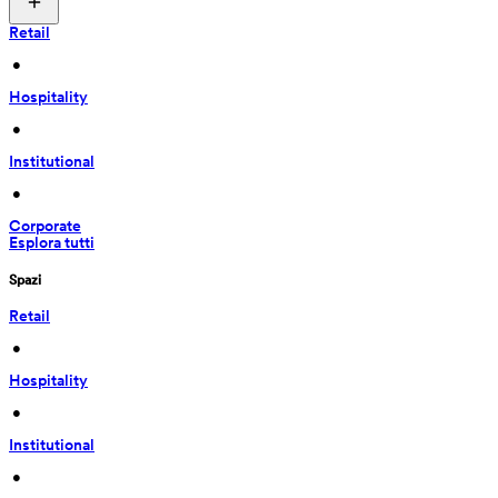
Retail
 • 
Hospitality
 • 
Institutional
 • 
Corporate
Esplora tutti
Spazi
Retail
 • 
Hospitality
 • 
Institutional
 • 