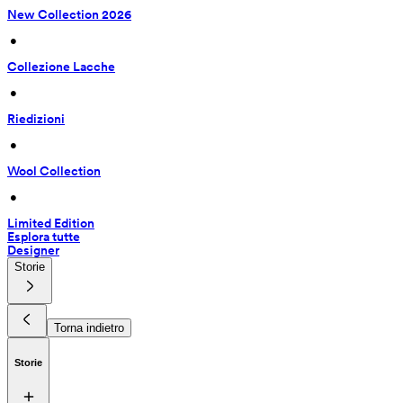
New Collection 2026
 • 
Collezione Lacche
 • 
Riedizioni
 • 
Wool Collection
 • 
Limited Edition
Esplora tutte
Designer
Storie
Torna indietro
Storie