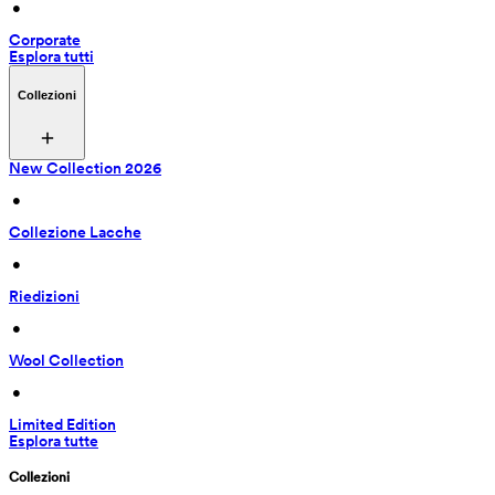
 • 
Corporate
Esplora tutti
Collezioni
New Collection 2026
 • 
Collezione Lacche
 • 
Riedizioni
 • 
Wool Collection
 • 
Limited Edition
Esplora tutte
Collezioni