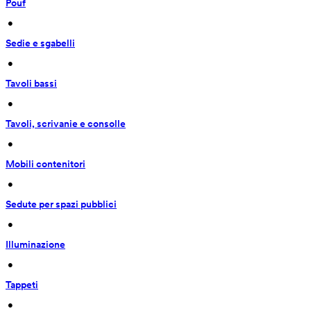
Pouf
 • 
Sedie e sgabelli
 • 
Tavoli bassi
 • 
Tavoli, scrivanie e consolle
 • 
Mobili contenitori
 • 
Sedute per spazi pubblici
 • 
Illuminazione
 • 
Tappeti
 • 