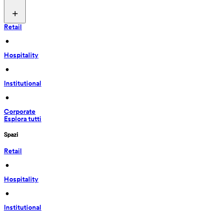
Retail
 • 
Hospitality
 • 
Institutional
 • 
Corporate
Esplora tutti
Spazi
Retail
 • 
Hospitality
 • 
Institutional