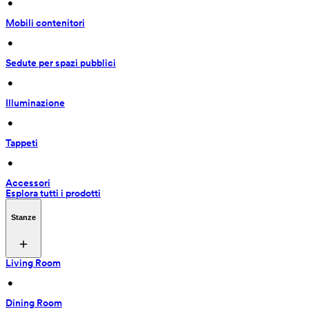
 • 
Mobili contenitori
 • 
Sedute per spazi pubblici
 • 
Illuminazione
 • 
Tappeti
 • 
Accessori
Esplora tutti i prodotti
Stanze
Living Room
 • 
Dining Room