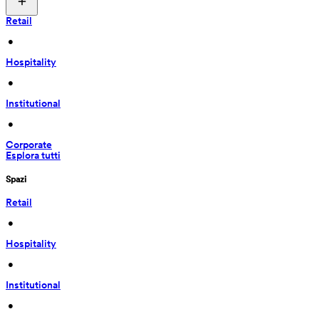
Retail
 • 
Hospitality
 • 
Institutional
 • 
Corporate
Esplora tutti
Spazi
Retail
 • 
Hospitality
 • 
Institutional
 • 