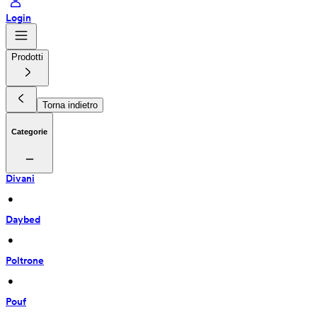
Login
Prodotti
Torna indietro
Categorie
Divani
 • 
Daybed
 • 
Poltrone
 • 
Pouf