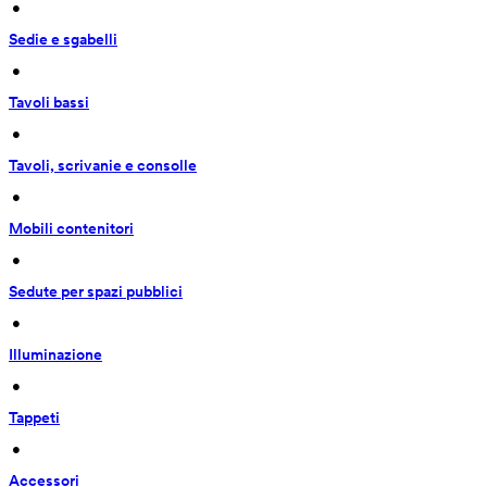
 • 
Sedie e sgabelli
 • 
Tavoli bassi
 • 
Tavoli, scrivanie e consolle
 • 
Mobili contenitori
 • 
Sedute per spazi pubblici
 • 
Illuminazione
 • 
Tappeti
 • 
Accessori