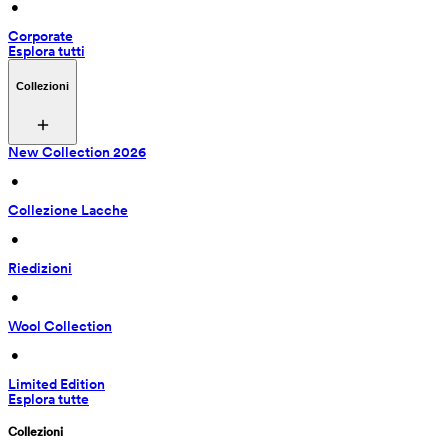
 • 
Corporate
Esplora tutti
Collezioni
New Collection 2026
 • 
Collezione Lacche
 • 
Riedizioni
 • 
Wool Collection
 • 
Limited Edition
Esplora tutte
Collezioni