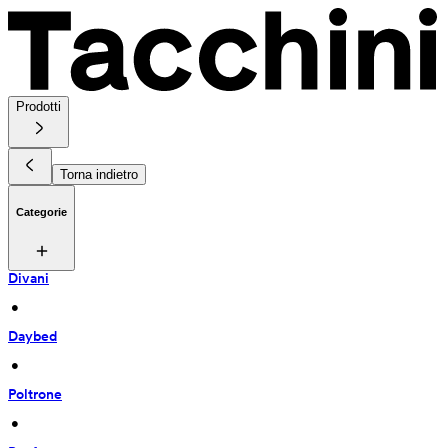
Prodotti
Torna indietro
Categorie
Divani
 • 
Daybed
 • 
Poltrone
 • 