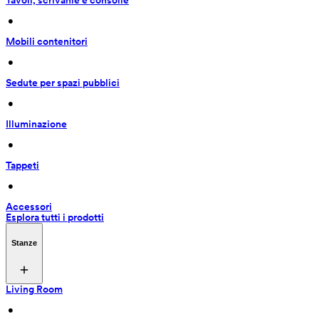
Tavoli, scrivanie e consolle
 • 
Mobili contenitori
 • 
Sedute per spazi pubblici
 • 
Illuminazione
 • 
Tappeti
 • 
Accessori
Esplora tutti i prodotti
Stanze
Living Room
 • 