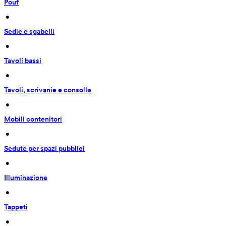
Pouf
 • 
Sedie e sgabelli
 • 
Tavoli bassi
 • 
Tavoli, scrivanie e consolle
 • 
Mobili contenitori
 • 
Sedute per spazi pubblici
 • 
Illuminazione
 • 
Tappeti
 • 