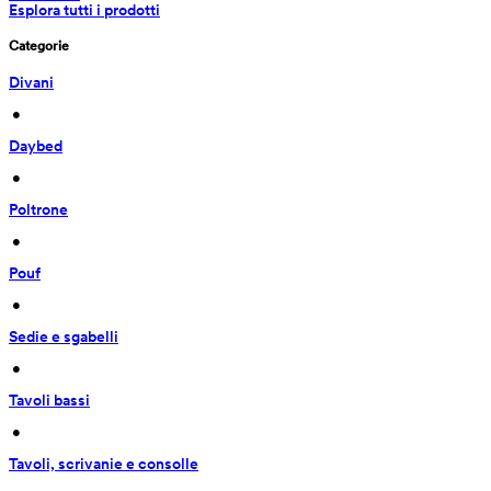
Esplora tutti i prodotti
Categorie
Divani
 • 
Daybed
 • 
Poltrone
 • 
Pouf
 • 
Sedie e sgabelli
 • 
Tavoli bassi
 • 
Tavoli, scrivanie e consolle