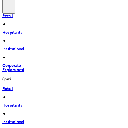
Retail
 • 
Hospitality
 • 
Institutional
 • 
Corporate
Esplora tutti
Spazi
Retail
 • 
Hospitality
 • 
Institutional