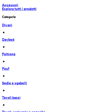
Accessori
Esplora tutti i prodotti
Categorie
Divani
 • 
Daybed
 • 
Poltrone
 • 
Pouf
 • 
Sedie e sgabelli
 • 
Tavoli bassi
 • 