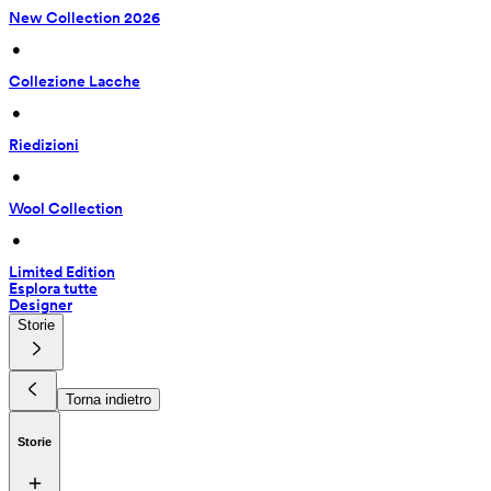
New Collection 2026
 • 
Collezione Lacche
 • 
Riedizioni
 • 
Wool Collection
 • 
Limited Edition
Esplora tutte
Designer
Storie
Torna indietro
Storie