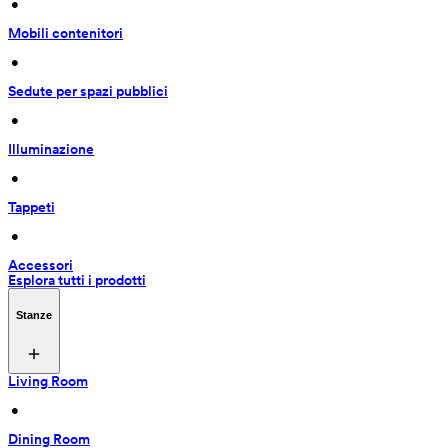
 • 
Mobili contenitori
 • 
Sedute per spazi pubblici
 • 
Illuminazione
 • 
Tappeti
 • 
Accessori
Esplora tutti i prodotti
Stanze
Living Room
 • 
Dining Room