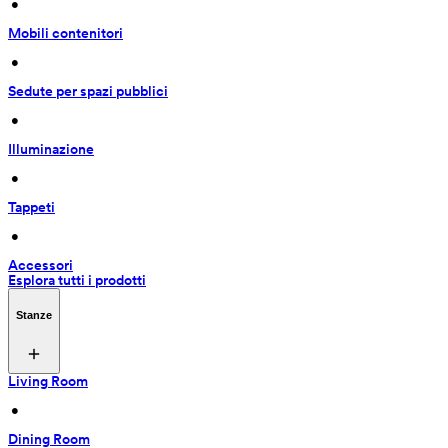
 • 
Mobili contenitori
 • 
Sedute per spazi pubblici
 • 
Illuminazione
 • 
Tappeti
 • 
Accessori
Esplora tutti i prodotti
Stanze
Living Room
 • 
Dining Room