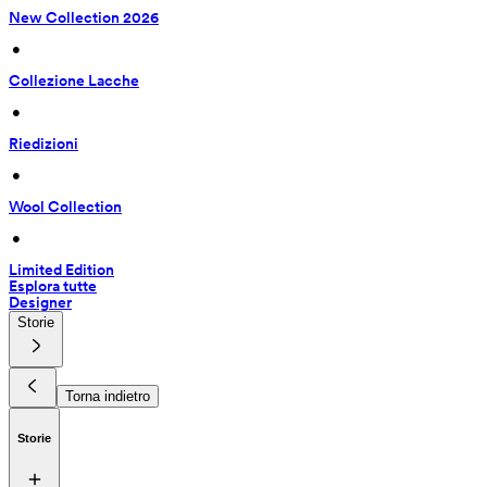
New Collection 2026
 • 
Collezione Lacche
 • 
Riedizioni
 • 
Wool Collection
 • 
Limited Edition
Esplora tutte
Designer
Storie
Torna indietro
Storie