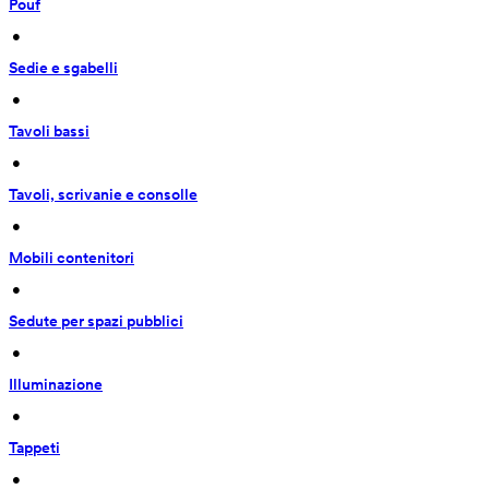
Pouf
 • 
Sedie e sgabelli
 • 
Tavoli bassi
 • 
Tavoli, scrivanie e consolle
 • 
Mobili contenitori
 • 
Sedute per spazi pubblici
 • 
Illuminazione
 • 
Tappeti
 • 