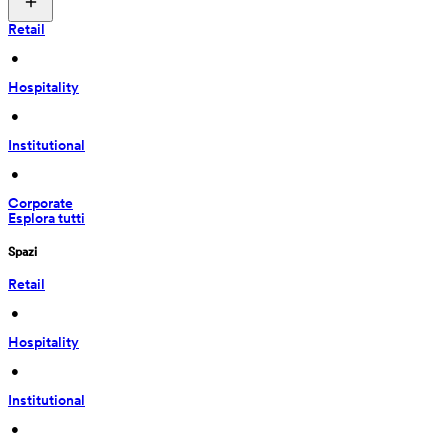
Retail
 • 
Hospitality
 • 
Institutional
 • 
Corporate
Esplora tutti
Spazi
Retail
 • 
Hospitality
 • 
Institutional
 • 