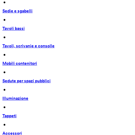
 • 
Sedie e sgabelli
 • 
Tavoli bassi
 • 
Tavoli, scrivanie e consolle
 • 
Mobili contenitori
 • 
Sedute per spazi pubblici
 • 
Illuminazione
 • 
Tappeti
 • 
Accessori