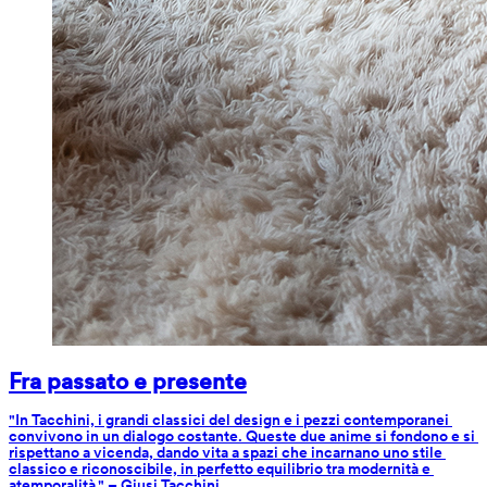
Fra passato e presente
"In Tacchini, i grandi classici del design e i pezzi contemporanei 
convivono in un dialogo costante. Queste due anime si fondono e si 
rispettano a vicenda, dando vita a spazi che incarnano uno stile 
classico e riconoscibile, in perfetto equilibrio tra modernità e 
atemporalità." – Giusi Tacchini