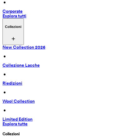
 • 
Corporate
Esplora tutti
Collezioni
New Collection 2026
 • 
Collezione Lacche
 • 
Riedizioni
 • 
Wool Collection
 • 
Limited Edition
Esplora tutte
Collezioni