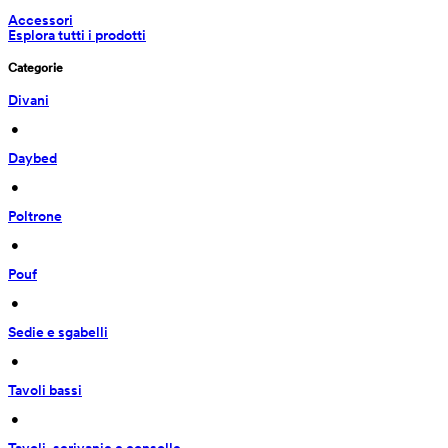
Accessori
Esplora tutti i prodotti
Categorie
Divani
 • 
Daybed
 • 
Poltrone
 • 
Pouf
 • 
Sedie e sgabelli
 • 
Tavoli bassi
 • 