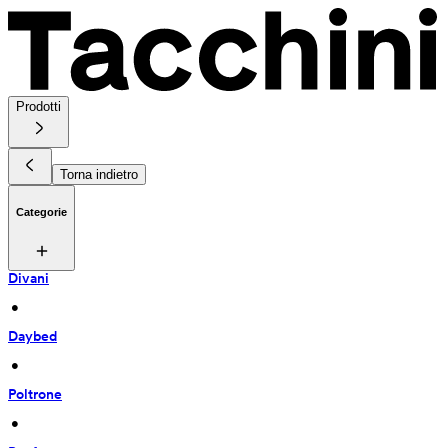
Prodotti
Torna indietro
Categorie
Divani
 • 
Daybed
 • 
Poltrone
 • 