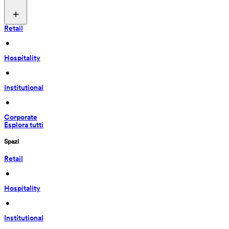
Retail
 • 
Hospitality
 • 
Institutional
 • 
Corporate
Esplora tutti
Spazi
Retail
 • 
Hospitality
 • 
Institutional