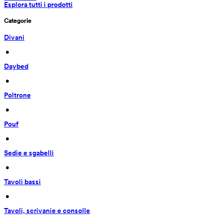
Esplora tutti i prodotti
Categorie
Divani
 • 
Daybed
 • 
Poltrone
 • 
Pouf
 • 
Sedie e sgabelli
 • 
Tavoli bassi
 • 
Tavoli, scrivanie e consolle