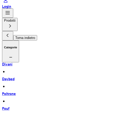
Login
Prodotti
Torna indietro
Categorie
Divani
 • 
Daybed
 • 
Poltrone
 • 
Pouf