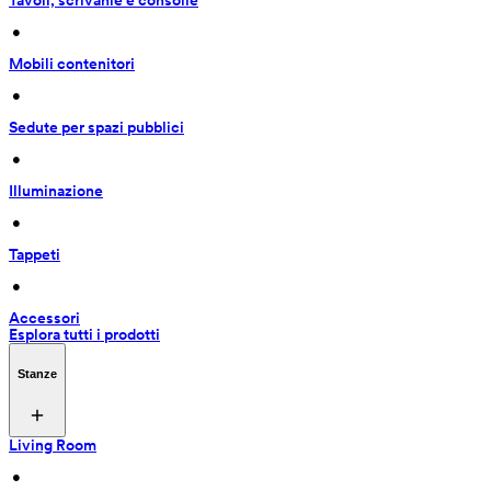
Tavoli, scrivanie e consolle
 • 
Mobili contenitori
 • 
Sedute per spazi pubblici
 • 
Illuminazione
 • 
Tappeti
 • 
Accessori
Esplora tutti i prodotti
Stanze
Living Room
 • 