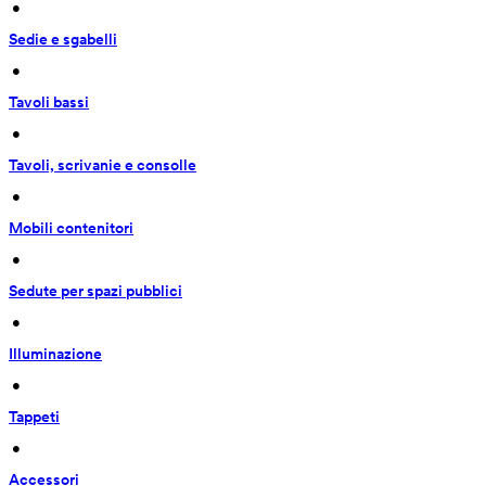
 • 
Sedie e sgabelli
 • 
Tavoli bassi
 • 
Tavoli, scrivanie e consolle
 • 
Mobili contenitori
 • 
Sedute per spazi pubblici
 • 
Illuminazione
 • 
Tappeti
 • 
Accessori