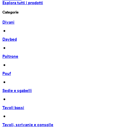
Esplora tutti i prodotti
Categorie
Divani
 • 
Daybed
 • 
Poltrone
 • 
Pouf
 • 
Sedie e sgabelli
 • 
Tavoli bassi
 • 
Tavoli, scrivanie e consolle