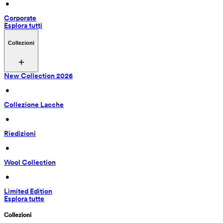
 • 
Corporate
Esplora tutti
Collezioni
New Collection 2026
 • 
Collezione Lacche
 • 
Riedizioni
 • 
Wool Collection
 • 
Limited Edition
Esplora tutte
Collezioni