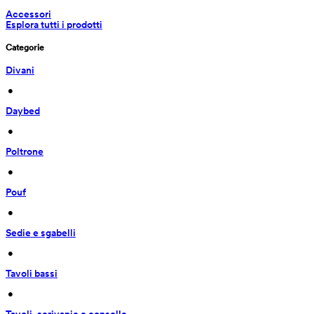
Accessori
Esplora tutti i prodotti
Categorie
Divani
 • 
Daybed
 • 
Poltrone
 • 
Pouf
 • 
Sedie e sgabelli
 • 
Tavoli bassi
 • 