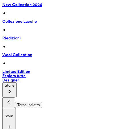
New Collection 2026
 • 
Collezione Lacche
 • 
Riedizioni
 • 
Wool Collection
 • 
Limited Edition
Esplora tutte
Designer
Storie
Torna indietro
Storie