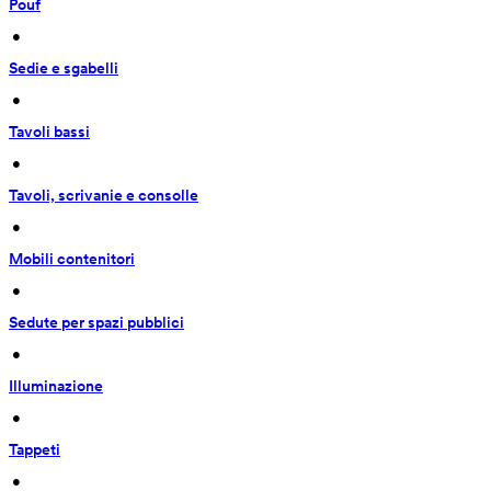
Pouf
 • 
Sedie e sgabelli
 • 
Tavoli bassi
 • 
Tavoli, scrivanie e consolle
 • 
Mobili contenitori
 • 
Sedute per spazi pubblici
 • 
Illuminazione
 • 
Tappeti
 • 