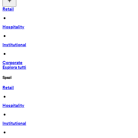
Retail
 • 
Hospitality
 • 
Institutional
 • 
Corporate
Esplora tutti
Spazi
Retail
 • 
Hospitality
 • 
Institutional
 • 