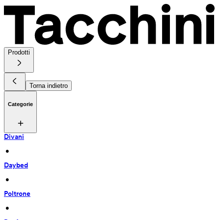
Prodotti
Torna indietro
Categorie
Divani
 • 
Daybed
 • 
Poltrone
 • 