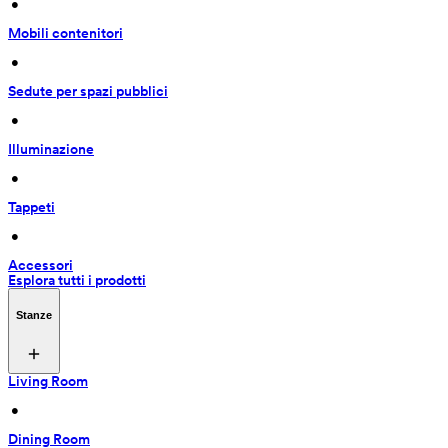
 • 
Mobili contenitori
 • 
Sedute per spazi pubblici
 • 
Illuminazione
 • 
Tappeti
 • 
Accessori
Esplora tutti i prodotti
Stanze
Living Room
 • 
Dining Room