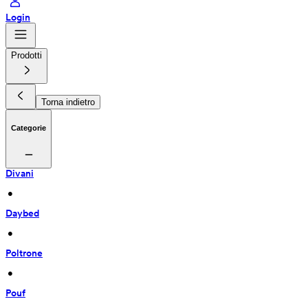
Login
Prodotti
Torna indietro
Categorie
Divani
 • 
Daybed
 • 
Poltrone
 • 
Pouf