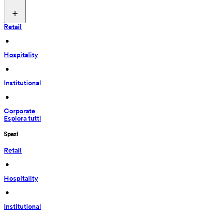
Retail
 • 
Hospitality
 • 
Institutional
 • 
Corporate
Esplora tutti
Spazi
Retail
 • 
Hospitality
 • 
Institutional