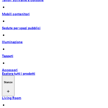
Tavoli, scrivanie e consolle
 • 
Mobili contenitori
 • 
Sedute per spazi pubblici
 • 
Illuminazione
 • 
Tappeti
 • 
Accessori
Esplora tutti i prodotti
Stanze
Living Room
 • 