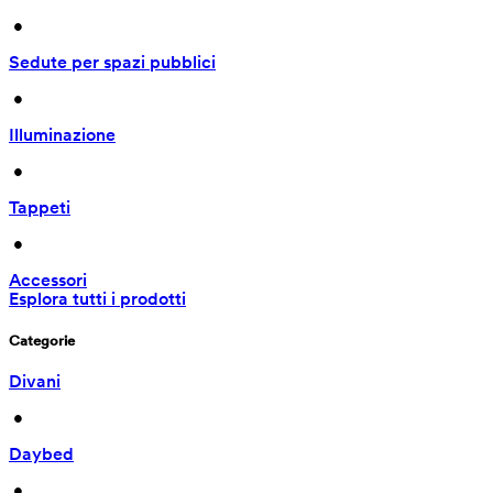
 • 
Sedute per spazi pubblici
 • 
Illuminazione
 • 
Tappeti
 • 
Accessori
Esplora tutti i prodotti
Categorie
Divani
 • 
Daybed
 • 