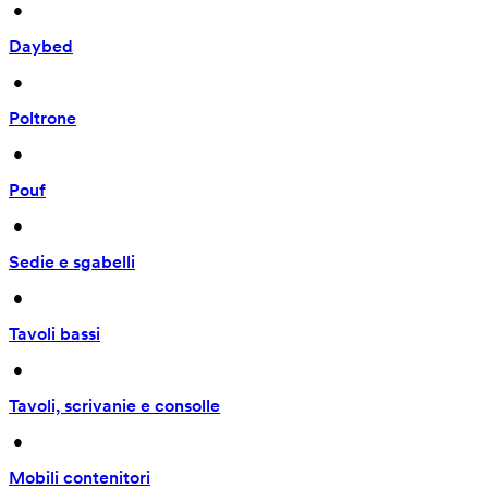
 • 
Daybed
 • 
Poltrone
 • 
Pouf
 • 
Sedie e sgabelli
 • 
Tavoli bassi
 • 
Tavoli, scrivanie e consolle
 • 
Mobili contenitori