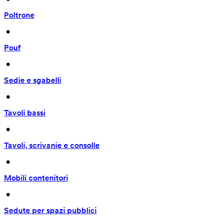
Poltrone
 • 
Pouf
 • 
Sedie e sgabelli
 • 
Tavoli bassi
 • 
Tavoli, scrivanie e consolle
 • 
Mobili contenitori
 • 
Sedute per spazi pubblici