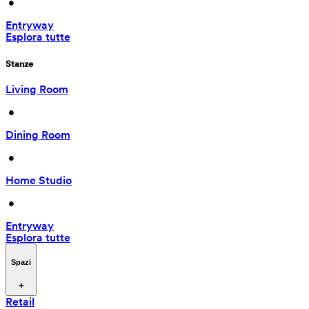
 • 
Entryway
Esplora tutte
Stanze
Living Room
 • 
Dining Room
 • 
Home Studio
 • 
Entryway
Esplora tutte
Spazi
Retail