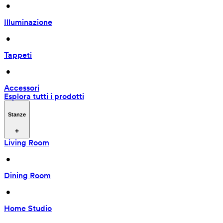
 • 
Illuminazione
 • 
Tappeti
 • 
Accessori
Esplora tutti i prodotti
Stanze
Living Room
 • 
Dining Room
 • 
Home Studio