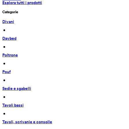
Esplora tutti i prodotti
Categorie
Divani
 • 
Daybed
 • 
Poltrone
 • 
Pouf
 • 
Sedie e sgabelli
 • 
Tavoli bassi
 • 
Tavoli, scrivanie e consolle