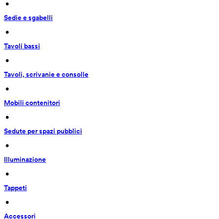
 • 
Sedie e sgabelli
 • 
Tavoli bassi
 • 
Tavoli, scrivanie e consolle
 • 
Mobili contenitori
 • 
Sedute per spazi pubblici
 • 
Illuminazione
 • 
Tappeti
 • 
Accessori