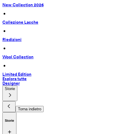
New Collection 2026
 • 
Collezione Lacche
 • 
Riedizioni
 • 
Wool Collection
 • 
Limited Edition
Esplora tutte
Designer
Storie
Torna indietro
Storie