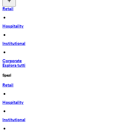
Retail
 • 
Hospitality
 • 
Institutional
 • 
Corporate
Esplora tutti
Spazi
Retail
 • 
Hospitality
 • 
Institutional
 • 