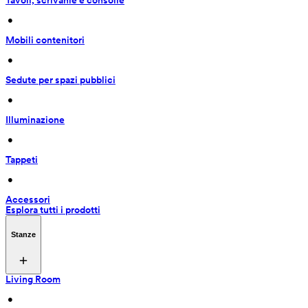
Tavoli, scrivanie e consolle
 • 
Mobili contenitori
 • 
Sedute per spazi pubblici
 • 
Illuminazione
 • 
Tappeti
 • 
Accessori
Esplora tutti i prodotti
Stanze
Living Room
 • 