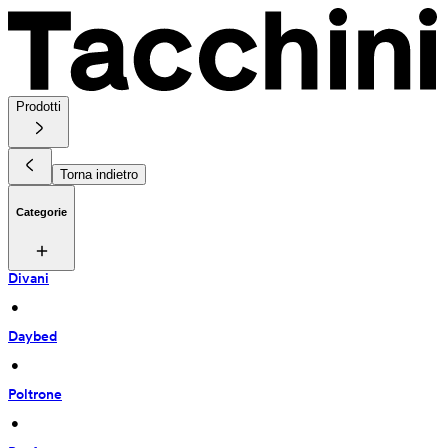
Prodotti
Torna indietro
Categorie
Divani
 • 
Daybed
 • 
Poltrone
 • 