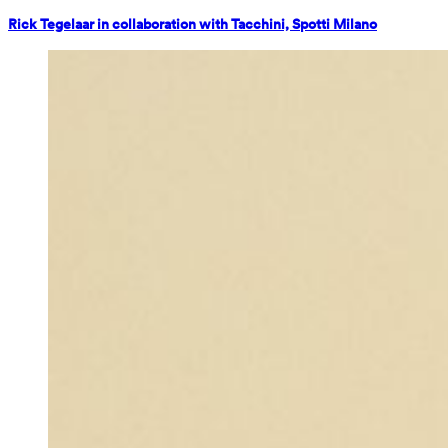
Rick Tegelaar in collaboration with Tacchini, Spotti Milano