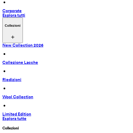
 • 
Corporate
Esplora tutti
Collezioni
New Collection 2026
 • 
Collezione Lacche
 • 
Riedizioni
 • 
Wool Collection
 • 
Limited Edition
Esplora tutte
Collezioni