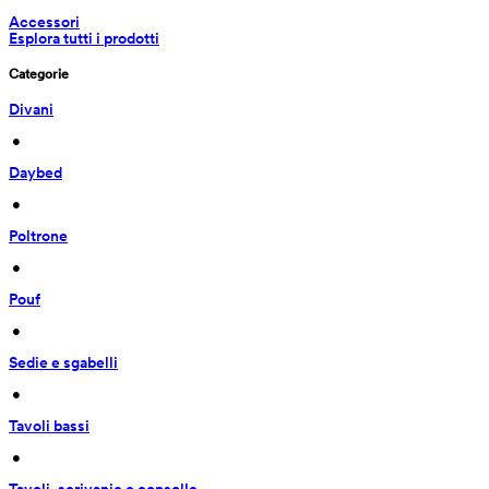
Accessori
Esplora tutti i prodotti
Categorie
Divani
 • 
Daybed
 • 
Poltrone
 • 
Pouf
 • 
Sedie e sgabelli
 • 
Tavoli bassi
 • 