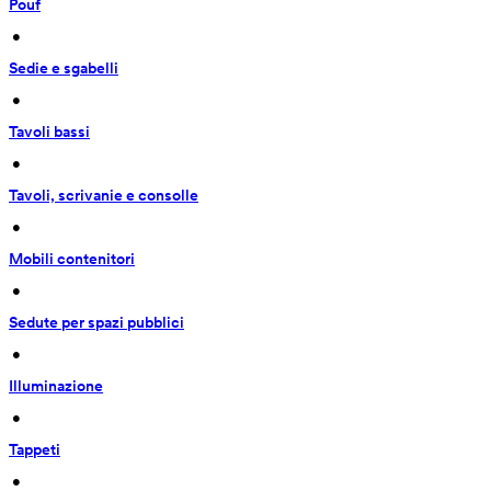
Pouf
 • 
Sedie e sgabelli
 • 
Tavoli bassi
 • 
Tavoli, scrivanie e consolle
 • 
Mobili contenitori
 • 
Sedute per spazi pubblici
 • 
Illuminazione
 • 
Tappeti
 • 