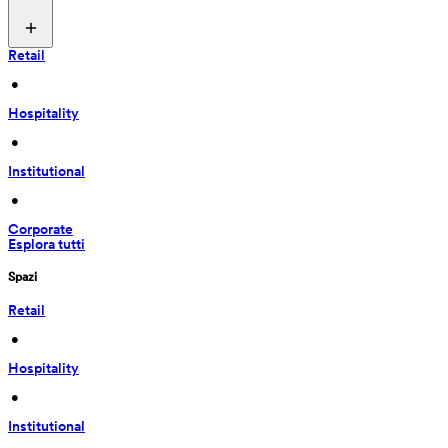
Retail
 • 
Hospitality
 • 
Institutional
 • 
Corporate
Esplora tutti
Spazi
Retail
 • 
Hospitality
 • 
Institutional