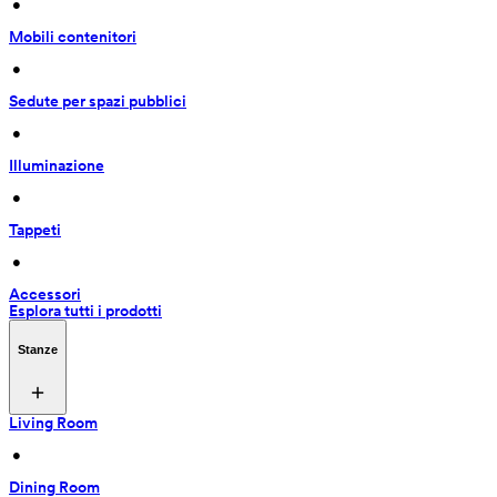
 • 
Mobili contenitori
 • 
Sedute per spazi pubblici
 • 
Illuminazione
 • 
Tappeti
 • 
Accessori
Esplora tutti i prodotti
Stanze
Living Room
 • 
Dining Room