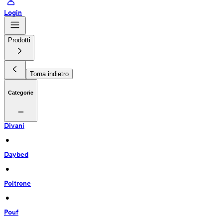
Login
Prodotti
Torna indietro
Categorie
Divani
 • 
Daybed
 • 
Poltrone
 • 
Pouf