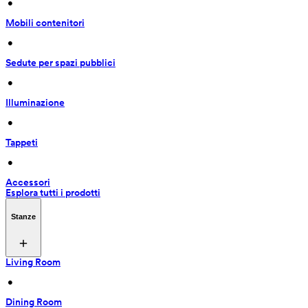
 • 
Mobili contenitori
 • 
Sedute per spazi pubblici
 • 
Illuminazione
 • 
Tappeti
 • 
Accessori
Esplora tutti i prodotti
Stanze
Living Room
 • 
Dining Room