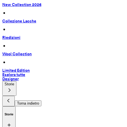
New Collection 2026
 • 
Collezione Lacche
 • 
Riedizioni
 • 
Wool Collection
 • 
Limited Edition
Esplora tutte
Designer
Storie
Torna indietro
Storie