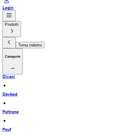
Login
Prodotti
Torna indietro
Categorie
Divani
 • 
Daybed
 • 
Poltrone
 • 
Pouf