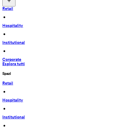
Retail
 • 
Hospitality
 • 
Institutional
 • 
Corporate
Esplora tutti
Spazi
Retail
 • 
Hospitality
 • 
Institutional
 • 