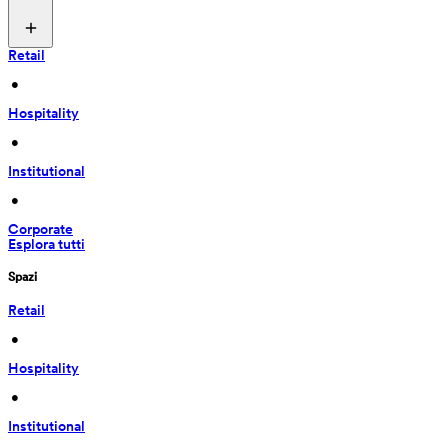
Retail
 • 
Hospitality
 • 
Institutional
 • 
Corporate
Esplora tutti
Spazi
Retail
 • 
Hospitality
 • 
Institutional