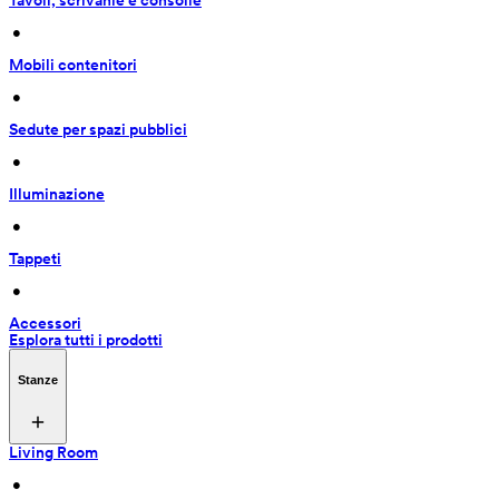
Tavoli, scrivanie e consolle
 • 
Mobili contenitori
 • 
Sedute per spazi pubblici
 • 
Illuminazione
 • 
Tappeti
 • 
Accessori
Esplora tutti i prodotti
Stanze
Living Room
 • 