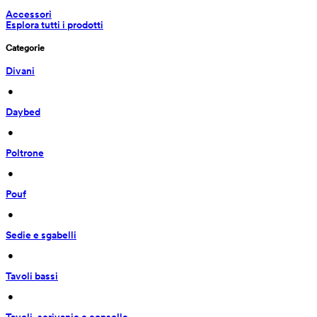
Accessori
Esplora tutti i prodotti
Categorie
Divani
 • 
Daybed
 • 
Poltrone
 • 
Pouf
 • 
Sedie e sgabelli
 • 
Tavoli bassi
 • 