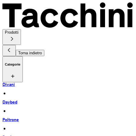
Prodotti
Torna indietro
Categorie
Divani
 • 
Daybed
 • 
Poltrone
 • 