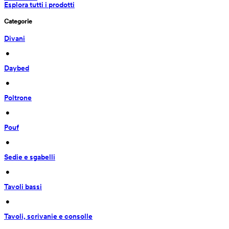
Esplora tutti i prodotti
Categorie
Divani
 • 
Daybed
 • 
Poltrone
 • 
Pouf
 • 
Sedie e sgabelli
 • 
Tavoli bassi
 • 
Tavoli, scrivanie e consolle