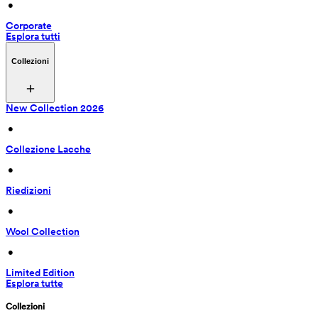
 • 
Corporate
Esplora tutti
Collezioni
New Collection 2026
 • 
Collezione Lacche
 • 
Riedizioni
 • 
Wool Collection
 • 
Limited Edition
Esplora tutte
Collezioni