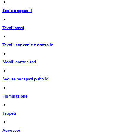
 • 
Sedie e sgabelli
 • 
Tavoli bassi
 • 
Tavoli, scrivanie e consolle
 • 
Mobili contenitori
 • 
Sedute per spazi pubblici
 • 
Illuminazione
 • 
Tappeti
 • 
Accessori