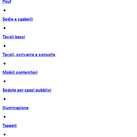
Pouf
 • 
Sedie e sgabelli
 • 
Tavoli bassi
 • 
Tavoli, scrivanie e consolle
 • 
Mobili contenitori
 • 
Sedute per spazi pubblici
 • 
Illuminazione
 • 
Tappeti
 • 