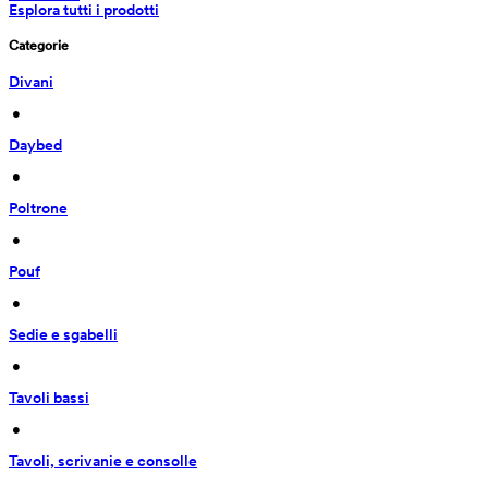
Esplora tutti i prodotti
Categorie
Divani
 • 
Daybed
 • 
Poltrone
 • 
Pouf
 • 
Sedie e sgabelli
 • 
Tavoli bassi
 • 
Tavoli, scrivanie e consolle