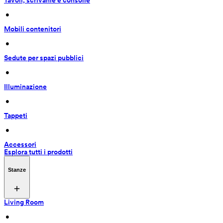
Tavoli, scrivanie e consolle
 • 
Mobili contenitori
 • 
Sedute per spazi pubblici
 • 
Illuminazione
 • 
Tappeti
 • 
Accessori
Esplora tutti i prodotti
Stanze
Living Room
 • 