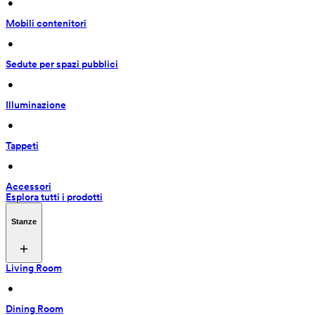
 • 
Mobili contenitori
 • 
Sedute per spazi pubblici
 • 
Illuminazione
 • 
Tappeti
 • 
Accessori
Esplora tutti i prodotti
Stanze
Living Room
 • 
Dining Room