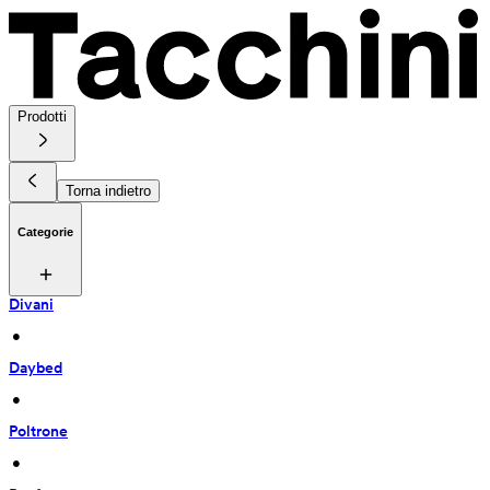
Prodotti
Torna indietro
Categorie
Divani
 • 
Daybed
 • 
Poltrone
 • 