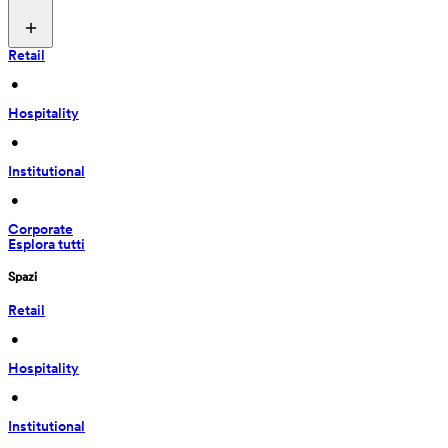
Retail
 • 
Hospitality
 • 
Institutional
 • 
Corporate
Esplora tutti
Spazi
Retail
 • 
Hospitality
 • 
Institutional