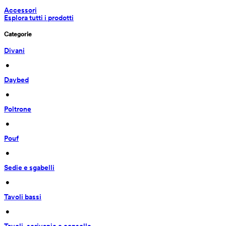
Accessori
Esplora tutti i prodotti
Categorie
Divani
 • 
Daybed
 • 
Poltrone
 • 
Pouf
 • 
Sedie e sgabelli
 • 
Tavoli bassi
 • 