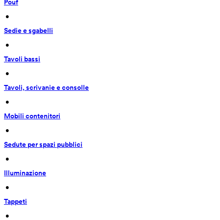
Pouf
 • 
Sedie e sgabelli
 • 
Tavoli bassi
 • 
Tavoli, scrivanie e consolle
 • 
Mobili contenitori
 • 
Sedute per spazi pubblici
 • 
Illuminazione
 • 
Tappeti
 • 