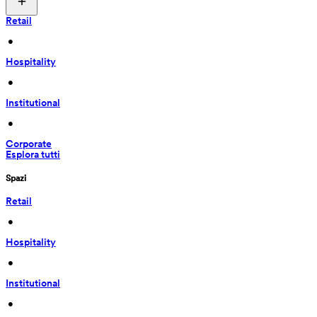
Retail
 • 
Hospitality
 • 
Institutional
 • 
Corporate
Esplora tutti
Spazi
Retail
 • 
Hospitality
 • 
Institutional
 • 