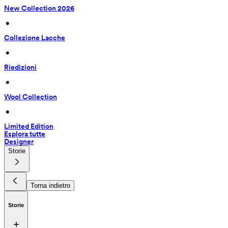
New Collection 2026
 • 
Collezione Lacche
 • 
Riedizioni
 • 
Wool Collection
 • 
Limited Edition
Esplora tutte
Designer
Storie
Torna indietro
Storie