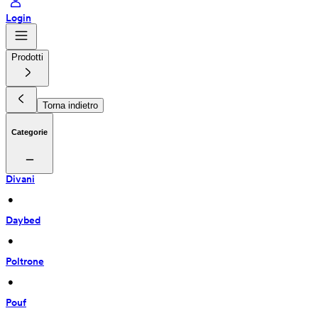
Login
Prodotti
Torna indietro
Categorie
Divani
 • 
Daybed
 • 
Poltrone
 • 
Pouf