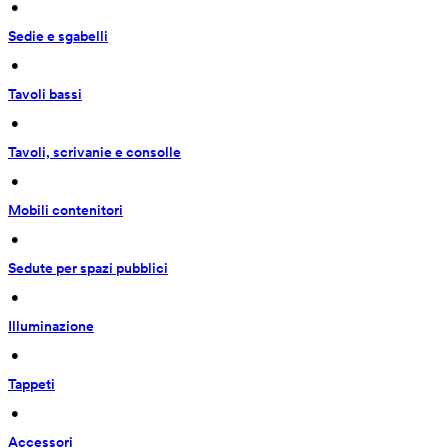
 • 
Sedie e sgabelli
 • 
Tavoli bassi
 • 
Tavoli, scrivanie e consolle
 • 
Mobili contenitori
 • 
Sedute per spazi pubblici
 • 
Illuminazione
 • 
Tappeti
 • 
Accessori