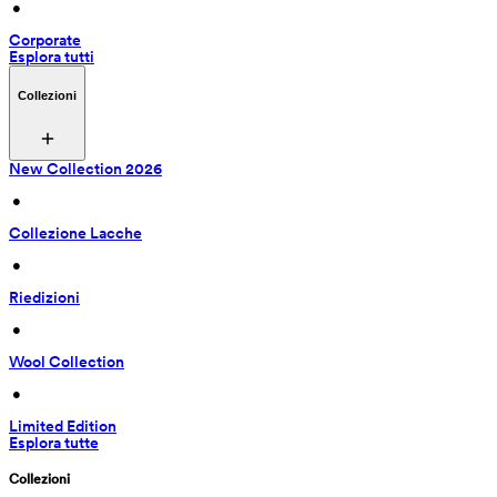
 • 
Corporate
Esplora tutti
Collezioni
New Collection 2026
 • 
Collezione Lacche
 • 
Riedizioni
 • 
Wool Collection
 • 
Limited Edition
Esplora tutte
Collezioni