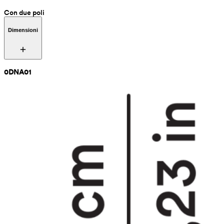
Con due poli
Dimensioni
0DNA01