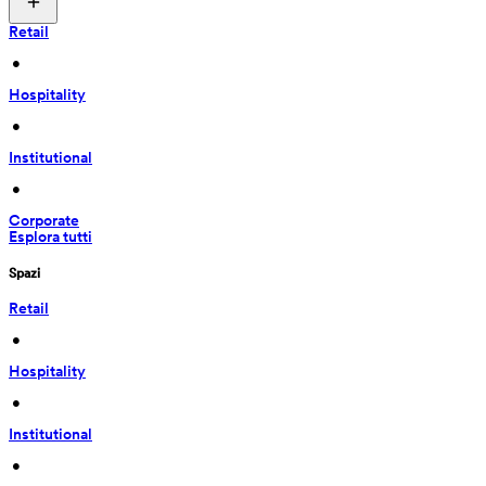
Retail
 • 
Hospitality
 • 
Institutional
 • 
Corporate
Esplora tutti
Spazi
Retail
 • 
Hospitality
 • 
Institutional
 • 