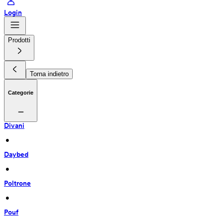
Login
Prodotti
Torna indietro
Categorie
Divani
 • 
Daybed
 • 
Poltrone
 • 
Pouf