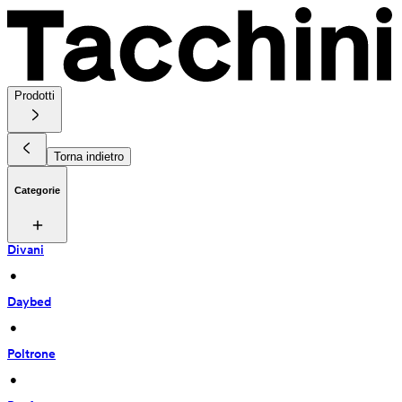
Prodotti
Torna indietro
Categorie
Divani
 • 
Daybed
 • 
Poltrone
 • 