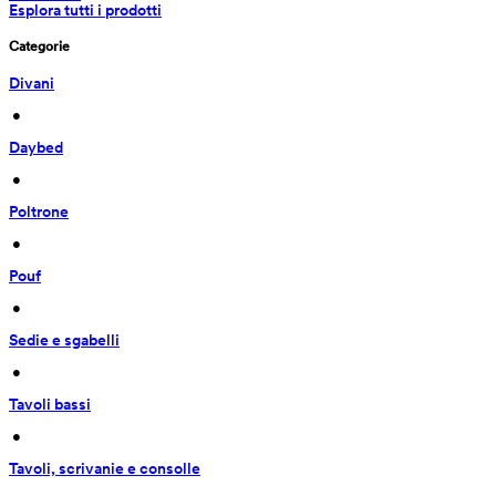
Esplora tutti i prodotti
Categorie
Divani
 • 
Daybed
 • 
Poltrone
 • 
Pouf
 • 
Sedie e sgabelli
 • 
Tavoli bassi
 • 
Tavoli, scrivanie e consolle