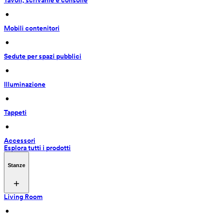
Tavoli, scrivanie e consolle
 • 
Mobili contenitori
 • 
Sedute per spazi pubblici
 • 
Illuminazione
 • 
Tappeti
 • 
Accessori
Esplora tutti i prodotti
Stanze
Living Room
 • 