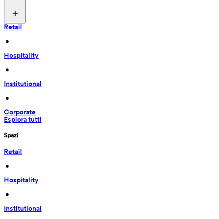
Retail
 • 
Hospitality
 • 
Institutional
 • 
Corporate
Esplora tutti
Spazi
Retail
 • 
Hospitality
 • 
Institutional