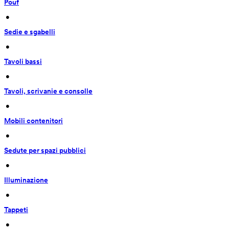
Pouf
 • 
Sedie e sgabelli
 • 
Tavoli bassi
 • 
Tavoli, scrivanie e consolle
 • 
Mobili contenitori
 • 
Sedute per spazi pubblici
 • 
Illuminazione
 • 
Tappeti
 • 