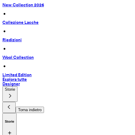
New Collection 2026
 • 
Collezione Lacche
 • 
Riedizioni
 • 
Wool Collection
 • 
Limited Edition
Esplora tutte
Designer
Storie
Torna indietro
Storie