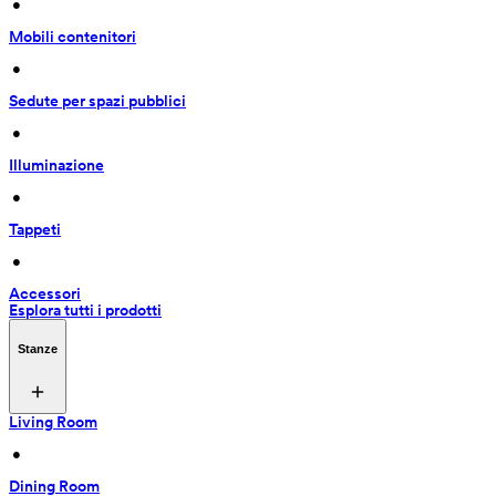
 • 
Mobili contenitori
 • 
Sedute per spazi pubblici
 • 
Illuminazione
 • 
Tappeti
 • 
Accessori
Esplora tutti i prodotti
Stanze
Living Room
 • 
Dining Room