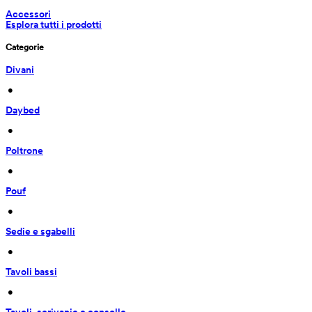
Accessori
Esplora tutti i prodotti
Categorie
Divani
 • 
Daybed
 • 
Poltrone
 • 
Pouf
 • 
Sedie e sgabelli
 • 
Tavoli bassi
 • 