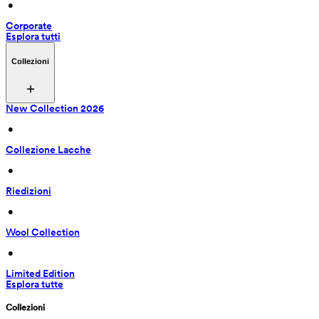
 • 
Corporate
Esplora tutti
Collezioni
New Collection 2026
 • 
Collezione Lacche
 • 
Riedizioni
 • 
Wool Collection
 • 
Limited Edition
Esplora tutte
Collezioni