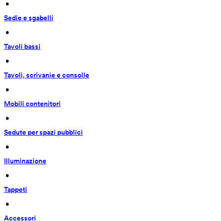
 • 
Sedie e sgabelli
 • 
Tavoli bassi
 • 
Tavoli, scrivanie e consolle
 • 
Mobili contenitori
 • 
Sedute per spazi pubblici
 • 
Illuminazione
 • 
Tappeti
 • 
Accessori