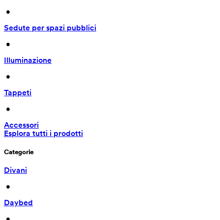
 • 
Sedute per spazi pubblici
 • 
Illuminazione
 • 
Tappeti
 • 
Accessori
Esplora tutti i prodotti
Categorie
Divani
 • 
Daybed
 • 