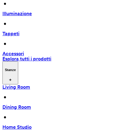
 • 
Illuminazione
 • 
Tappeti
 • 
Accessori
Esplora tutti i prodotti
Stanze
Living Room
 • 
Dining Room
 • 
Home Studio