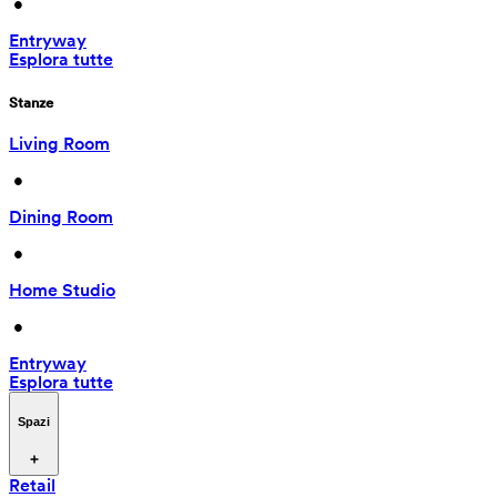
 • 
Entryway
Esplora tutte
Stanze
Living Room
 • 
Dining Room
 • 
Home Studio
 • 
Entryway
Esplora tutte
Spazi
Retail