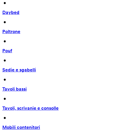
 • 
Daybed
 • 
Poltrone
 • 
Pouf
 • 
Sedie e sgabelli
 • 
Tavoli bassi
 • 
Tavoli, scrivanie e consolle
 • 
Mobili contenitori