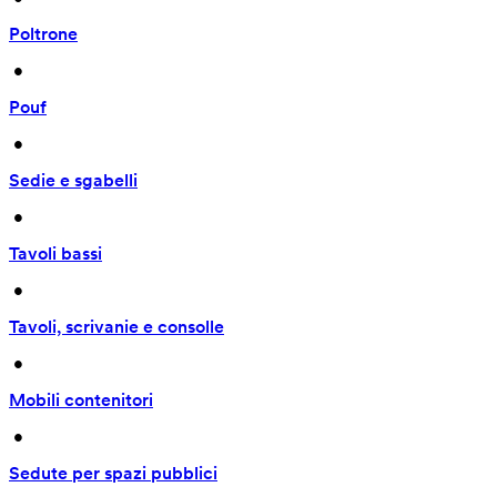
Poltrone
 • 
Pouf
 • 
Sedie e sgabelli
 • 
Tavoli bassi
 • 
Tavoli, scrivanie e consolle
 • 
Mobili contenitori
 • 
Sedute per spazi pubblici