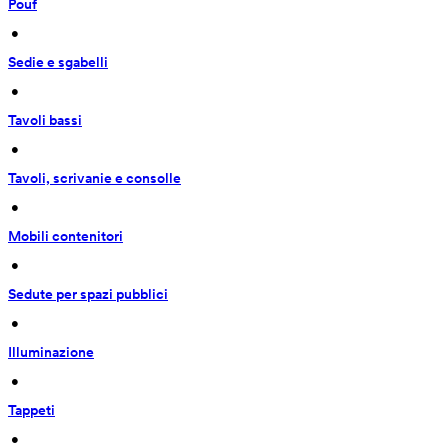
Pouf
 • 
Sedie e sgabelli
 • 
Tavoli bassi
 • 
Tavoli, scrivanie e consolle
 • 
Mobili contenitori
 • 
Sedute per spazi pubblici
 • 
Illuminazione
 • 
Tappeti
 • 