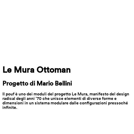
Le Mura Ottoman
Progetto di Mario Bellini
Il pouf è uno dei moduli del progetto Le Mura, manifesto del design 
radical degli anni ’70 che unisce elementi di diverse forme e 
dimensioni in un sistema modulare dalle configurazioni pressoché 
infinite.