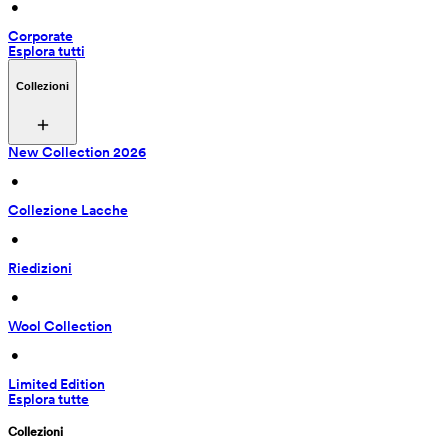
 • 
Corporate
Esplora tutti
Collezioni
New Collection 2026
 • 
Collezione Lacche
 • 
Riedizioni
 • 
Wool Collection
 • 
Limited Edition
Esplora tutte
Collezioni