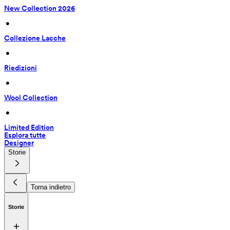
New Collection 2026
 • 
Collezione Lacche
 • 
Riedizioni
 • 
Wool Collection
 • 
Limited Edition
Esplora tutte
Designer
Storie
Torna indietro
Storie