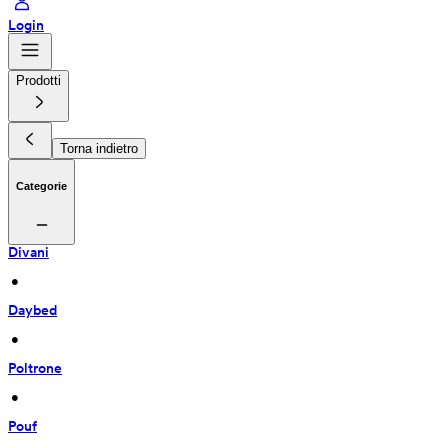
Login
Prodotti
Torna indietro
Categorie
Divani
 • 
Daybed
 • 
Poltrone
 • 
Pouf