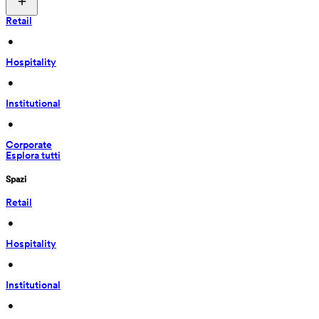
Retail
 • 
Hospitality
 • 
Institutional
 • 
Corporate
Esplora tutti
Spazi
Retail
 • 
Hospitality
 • 
Institutional
 • 