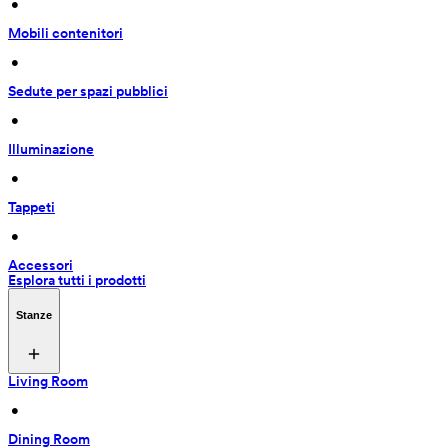
 • 
Mobili contenitori
 • 
Sedute per spazi pubblici
 • 
Illuminazione
 • 
Tappeti
 • 
Accessori
Esplora tutti i prodotti
Stanze
Living Room
 • 
Dining Room