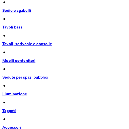
 • 
Sedie e sgabelli
 • 
Tavoli bassi
 • 
Tavoli, scrivanie e consolle
 • 
Mobili contenitori
 • 
Sedute per spazi pubblici
 • 
Illuminazione
 • 
Tappeti
 • 
Accessori