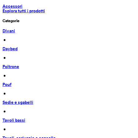
Accessori
Esplora tutti i prodotti
Categorie
Divani
 • 
Daybed
 • 
Poltrone
 • 
Pouf
 • 
Sedie e sgabelli
 • 
Tavoli bassi
 • 