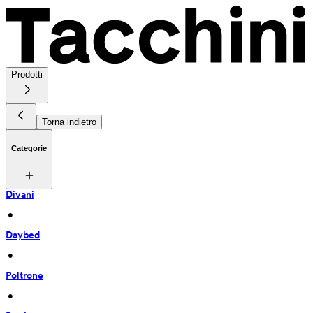
Prodotti
Torna indietro
Categorie
Divani
 • 
Daybed
 • 
Poltrone
 • 