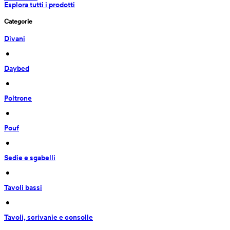
Esplora tutti i prodotti
Categorie
Divani
 • 
Daybed
 • 
Poltrone
 • 
Pouf
 • 
Sedie e sgabelli
 • 
Tavoli bassi
 • 
Tavoli, scrivanie e consolle