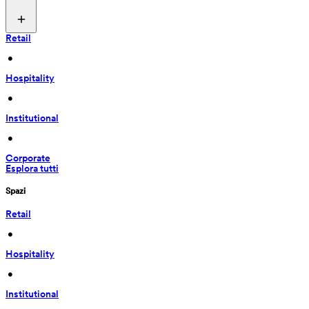
Retail
 • 
Hospitality
 • 
Institutional
 • 
Corporate
Esplora tutti
Spazi
Retail
 • 
Hospitality
 • 
Institutional