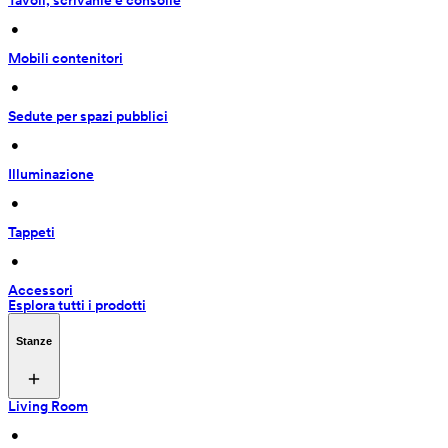
Tavoli, scrivanie e consolle
 • 
Mobili contenitori
 • 
Sedute per spazi pubblici
 • 
Illuminazione
 • 
Tappeti
 • 
Accessori
Esplora tutti i prodotti
Stanze
Living Room
 • 