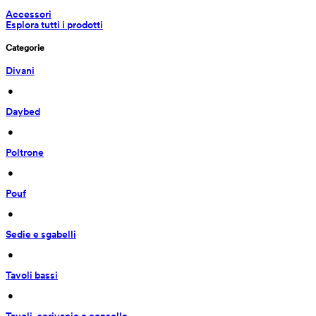
Accessori
Esplora tutti i prodotti
Categorie
Divani
 • 
Daybed
 • 
Poltrone
 • 
Pouf
 • 
Sedie e sgabelli
 • 
Tavoli bassi
 • 