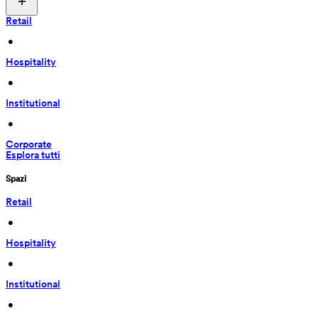
Retail
 • 
Hospitality
 • 
Institutional
 • 
Corporate
Esplora tutti
Spazi
Retail
 • 
Hospitality
 • 
Institutional
 • 