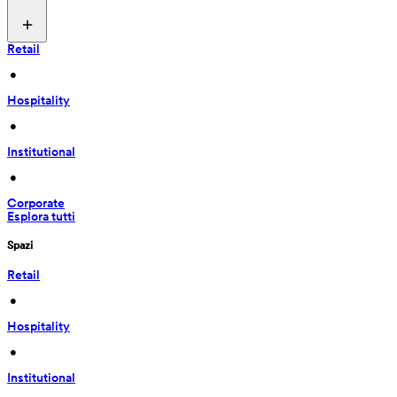
Retail
 • 
Hospitality
 • 
Institutional
 • 
Corporate
Esplora tutti
Spazi
Retail
 • 
Hospitality
 • 
Institutional