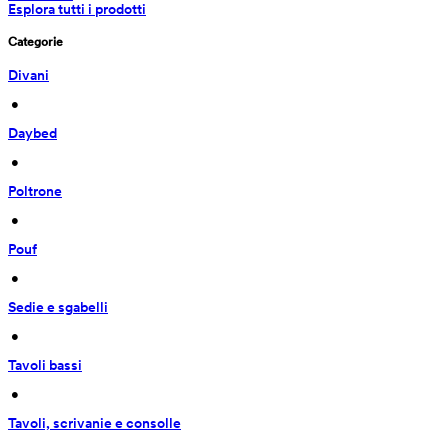
Esplora tutti i prodotti
Categorie
Divani
 • 
Daybed
 • 
Poltrone
 • 
Pouf
 • 
Sedie e sgabelli
 • 
Tavoli bassi
 • 
Tavoli, scrivanie e consolle