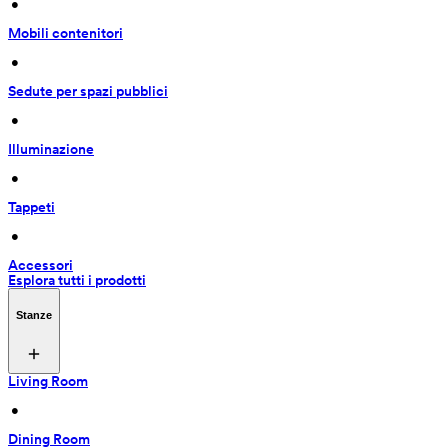
 • 
Mobili contenitori
 • 
Sedute per spazi pubblici
 • 
Illuminazione
 • 
Tappeti
 • 
Accessori
Esplora tutti i prodotti
Stanze
Living Room
 • 
Dining Room