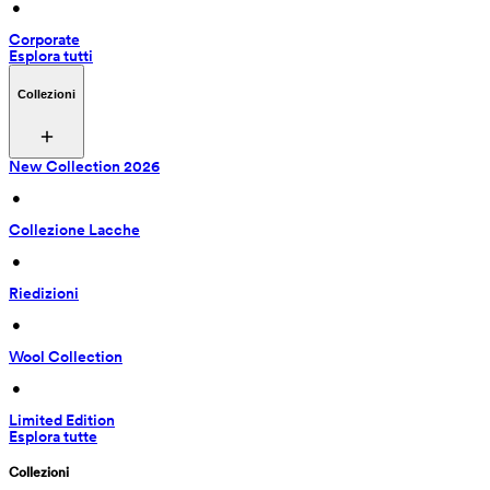
 • 
Corporate
Esplora tutti
Collezioni
New Collection 2026
 • 
Collezione Lacche
 • 
Riedizioni
 • 
Wool Collection
 • 
Limited Edition
Esplora tutte
Collezioni