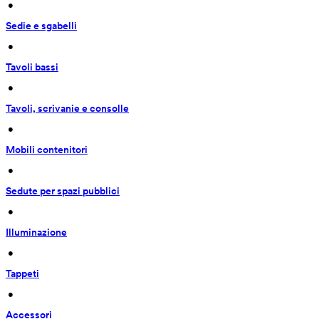
 • 
Sedie e sgabelli
 • 
Tavoli bassi
 • 
Tavoli, scrivanie e consolle
 • 
Mobili contenitori
 • 
Sedute per spazi pubblici
 • 
Illuminazione
 • 
Tappeti
 • 
Accessori