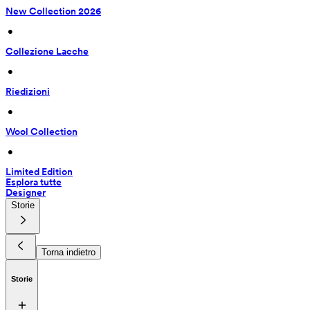
New Collection 2026
 • 
Collezione Lacche
 • 
Riedizioni
 • 
Wool Collection
 • 
Limited Edition
Esplora tutte
Designer
Storie
Torna indietro
Storie