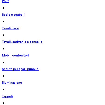
Pouf
 • 
Sedie e sgabelli
 • 
Tavoli bassi
 • 
Tavoli, scrivanie e consolle
 • 
Mobili contenitori
 • 
Sedute per spazi pubblici
 • 
Illuminazione
 • 
Tappeti
 • 