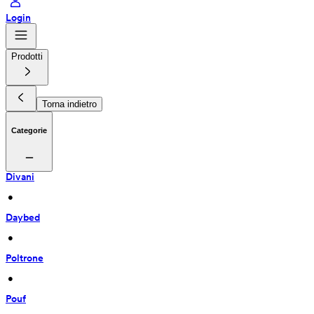
Login
Prodotti
Torna indietro
Categorie
Divani
 • 
Daybed
 • 
Poltrone
 • 
Pouf