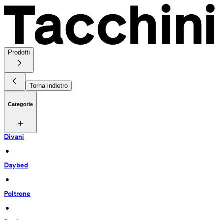
Prodotti
Torna indietro
Categorie
Divani
 • 
Daybed
 • 
Poltrone
 • 