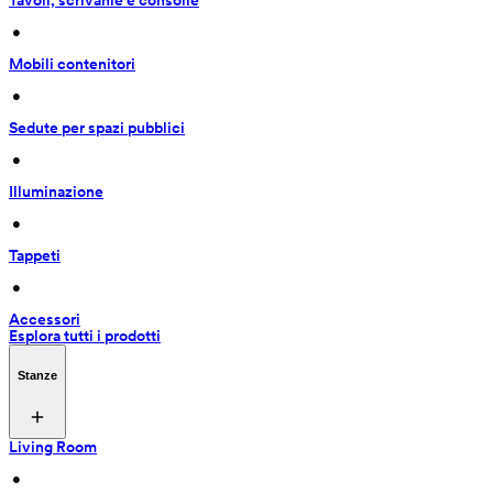
Tavoli, scrivanie e consolle
 • 
Mobili contenitori
 • 
Sedute per spazi pubblici
 • 
Illuminazione
 • 
Tappeti
 • 
Accessori
Esplora tutti i prodotti
Stanze
Living Room
 • 