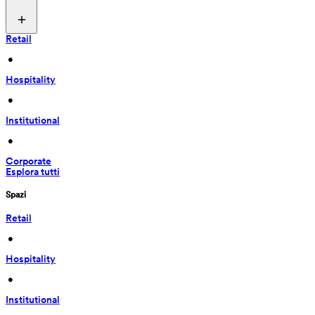
Retail
 • 
Hospitality
 • 
Institutional
 • 
Corporate
Esplora tutti
Spazi
Retail
 • 
Hospitality
 • 
Institutional