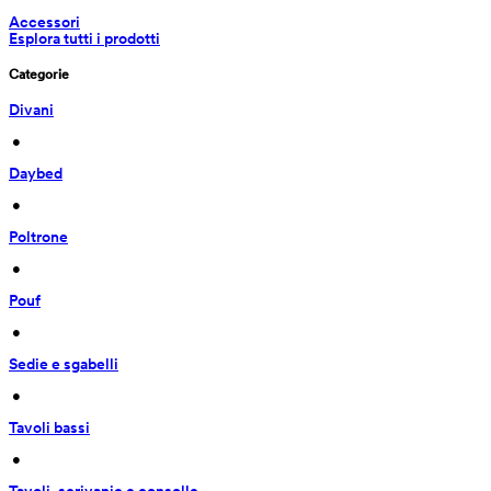
Accessori
Esplora tutti i prodotti
Categorie
Divani
 • 
Daybed
 • 
Poltrone
 • 
Pouf
 • 
Sedie e sgabelli
 • 
Tavoli bassi
 • 