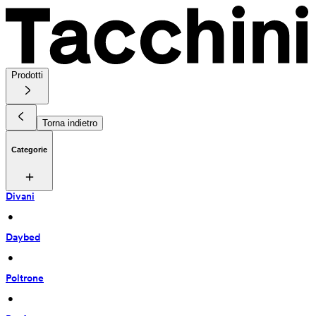
Prodotti
Torna indietro
Categorie
Divani
 • 
Daybed
 • 
Poltrone
 • 