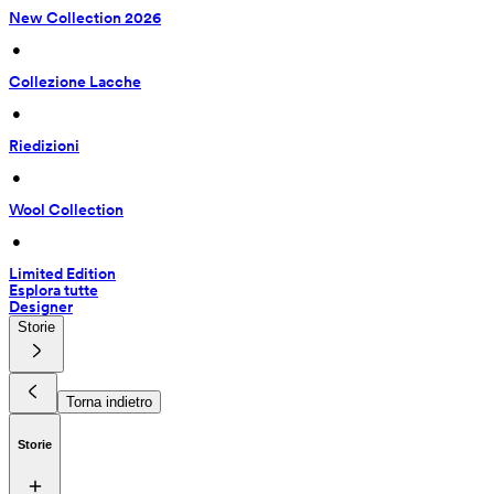
New Collection 2026
 • 
Collezione Lacche
 • 
Riedizioni
 • 
Wool Collection
 • 
Limited Edition
Esplora tutte
Designer
Storie
Torna indietro
Storie