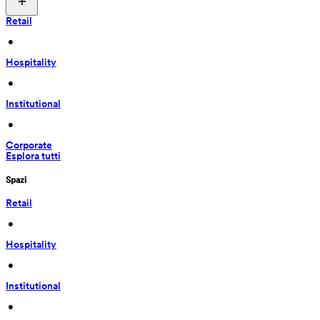
Retail
 • 
Hospitality
 • 
Institutional
 • 
Corporate
Esplora tutti
Spazi
Retail
 • 
Hospitality
 • 
Institutional
 • 