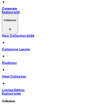
 • 
Corporate
Esplora tutti
Collezioni
New Collection 2026
 • 
Collezione Lacche
 • 
Riedizioni
 • 
Wool Collection
 • 
Limited Edition
Esplora tutte
Collezioni