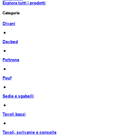
Esplora tutti i prodotti
Categorie
Divani
 • 
Daybed
 • 
Poltrone
 • 
Pouf
 • 
Sedie e sgabelli
 • 
Tavoli bassi
 • 
Tavoli, scrivanie e consolle