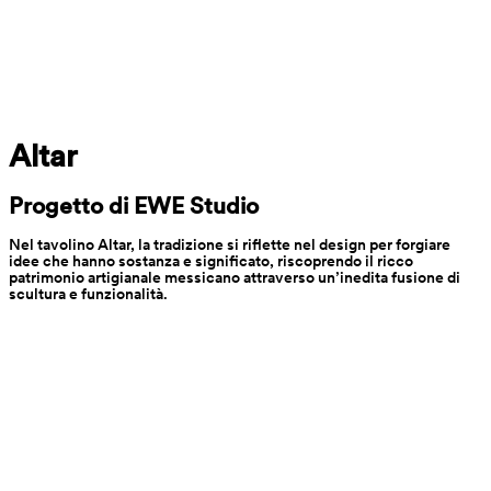
Altar
Progetto di EWE Studio
Nel tavolino Altar, la tradizione si riflette nel design per forgiare 
idee che hanno sostanza e significato, riscoprendo il ricco 
patrimonio artigianale messicano attraverso un’inedita fusione di 
scultura e funzionalità.