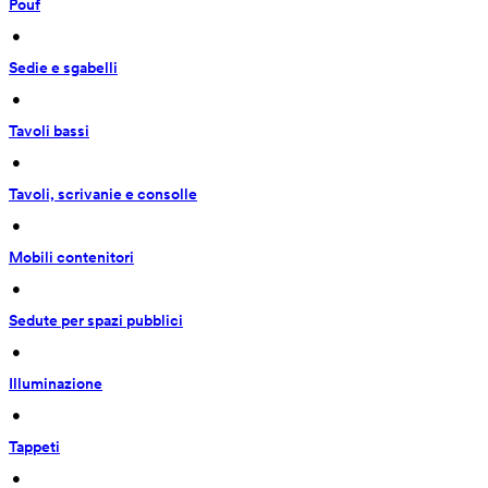
Pouf
 • 
Sedie e sgabelli
 • 
Tavoli bassi
 • 
Tavoli, scrivanie e consolle
 • 
Mobili contenitori
 • 
Sedute per spazi pubblici
 • 
Illuminazione
 • 
Tappeti
 • 