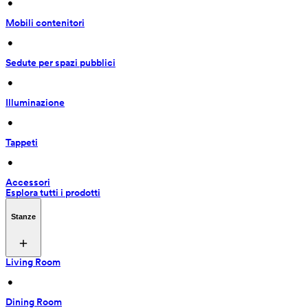
 • 
Mobili contenitori
 • 
Sedute per spazi pubblici
 • 
Illuminazione
 • 
Tappeti
 • 
Accessori
Esplora tutti i prodotti
Stanze
Living Room
 • 
Dining Room