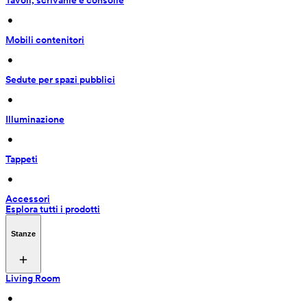
Tavoli, scrivanie e consolle
 • 
Mobili contenitori
 • 
Sedute per spazi pubblici
 • 
Illuminazione
 • 
Tappeti
 • 
Accessori
Esplora tutti i prodotti
Stanze
Living Room
 • 