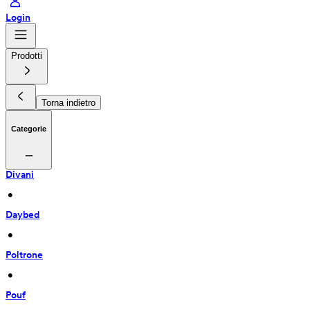
Login
Prodotti
Torna indietro
Categorie
Divani
 • 
Daybed
 • 
Poltrone
 • 
Pouf