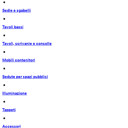
 • 
Sedie e sgabelli
 • 
Tavoli bassi
 • 
Tavoli, scrivanie e consolle
 • 
Mobili contenitori
 • 
Sedute per spazi pubblici
 • 
Illuminazione
 • 
Tappeti
 • 
Accessori