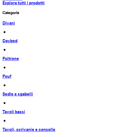
Esplora tutti i prodotti
Categorie
Divani
 • 
Daybed
 • 
Poltrone
 • 
Pouf
 • 
Sedie e sgabelli
 • 
Tavoli bassi
 • 
Tavoli, scrivanie e consolle