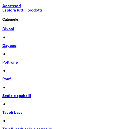
Accessori
Esplora tutti i prodotti
Categorie
Divani
 • 
Daybed
 • 
Poltrone
 • 
Pouf
 • 
Sedie e sgabelli
 • 
Tavoli bassi
 • 