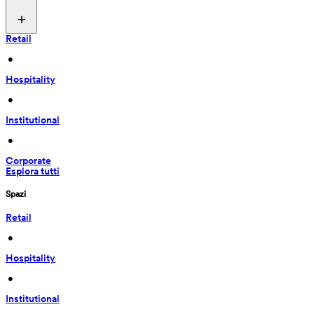
Retail
 • 
Hospitality
 • 
Institutional
 • 
Corporate
Esplora tutti
Spazi
Retail
 • 
Hospitality
 • 
Institutional