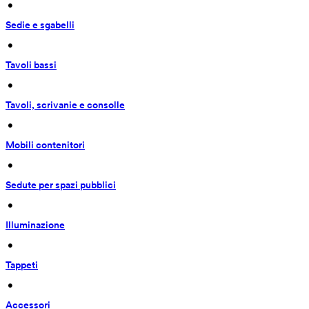
 • 
Sedie e sgabelli
 • 
Tavoli bassi
 • 
Tavoli, scrivanie e consolle
 • 
Mobili contenitori
 • 
Sedute per spazi pubblici
 • 
Illuminazione
 • 
Tappeti
 • 
Accessori