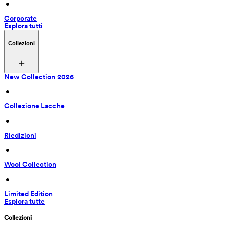
 • 
Corporate
Esplora tutti
Collezioni
New Collection 2026
 • 
Collezione Lacche
 • 
Riedizioni
 • 
Wool Collection
 • 
Limited Edition
Esplora tutte
Collezioni