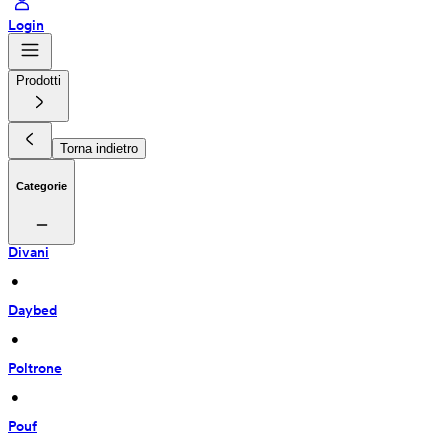
Login
Prodotti
Torna indietro
Categorie
Divani
 • 
Daybed
 • 
Poltrone
 • 
Pouf