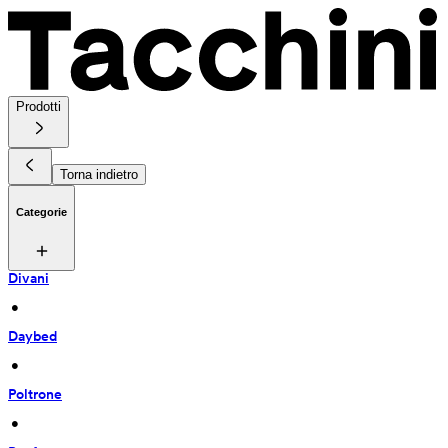
Prodotti
Torna indietro
Categorie
Divani
 • 
Daybed
 • 
Poltrone
 • 