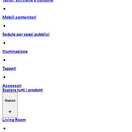
Tavoli, scrivanie e consolle
 • 
Mobili contenitori
 • 
Sedute per spazi pubblici
 • 
Illuminazione
 • 
Tappeti
 • 
Accessori
Esplora tutti i prodotti
Stanze
Living Room
 • 