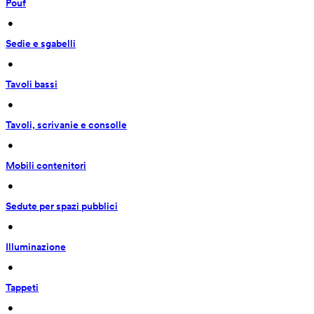
Pouf
 • 
Sedie e sgabelli
 • 
Tavoli bassi
 • 
Tavoli, scrivanie e consolle
 • 
Mobili contenitori
 • 
Sedute per spazi pubblici
 • 
Illuminazione
 • 
Tappeti
 • 