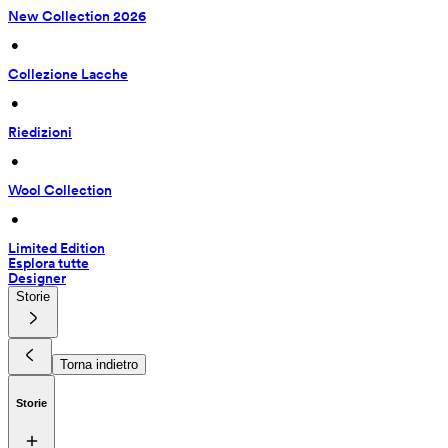
New Collection 2026
 • 
Collezione Lacche
 • 
Riedizioni
 • 
Wool Collection
 • 
Limited Edition
Esplora tutte
Designer
Storie
Torna indietro
Storie