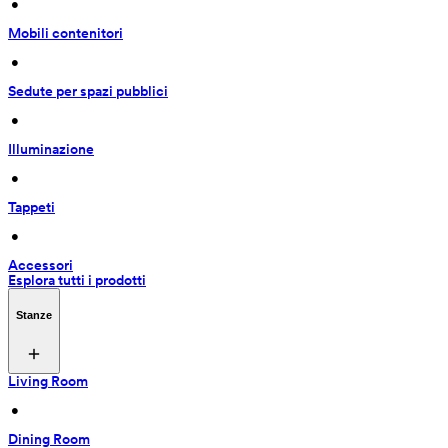
 • 
Mobili contenitori
 • 
Sedute per spazi pubblici
 • 
Illuminazione
 • 
Tappeti
 • 
Accessori
Esplora tutti i prodotti
Stanze
Living Room
 • 
Dining Room