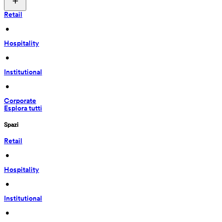
Retail
 • 
Hospitality
 • 
Institutional
 • 
Corporate
Esplora tutti
Spazi
Retail
 • 
Hospitality
 • 
Institutional
 • 