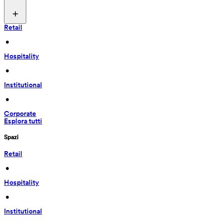
Retail
 • 
Hospitality
 • 
Institutional
 • 
Corporate
Esplora tutti
Spazi
Retail
 • 
Hospitality
 • 
Institutional