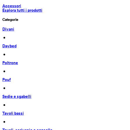
Accessori
Esplora tutti i prodotti
Categorie
Divani
 • 
Daybed
 • 
Poltrone
 • 
Pouf
 • 
Sedie e sgabelli
 • 
Tavoli bassi
 • 