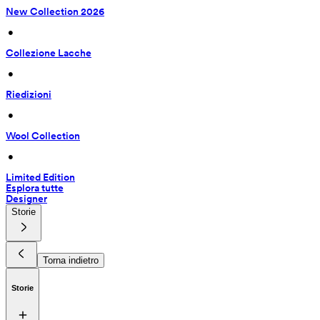
New Collection 2026
 • 
Collezione Lacche
 • 
Riedizioni
 • 
Wool Collection
 • 
Limited Edition
Esplora tutte
Designer
Storie
Torna indietro
Storie