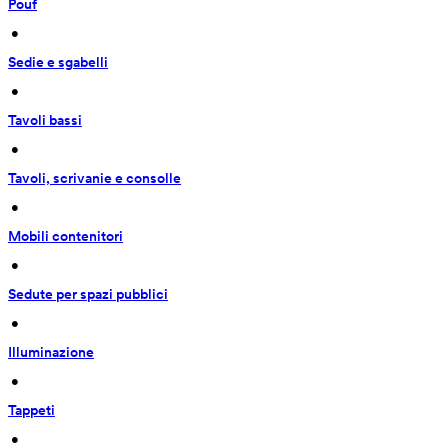
Pouf
 • 
Sedie e sgabelli
 • 
Tavoli bassi
 • 
Tavoli, scrivanie e consolle
 • 
Mobili contenitori
 • 
Sedute per spazi pubblici
 • 
Illuminazione
 • 
Tappeti
 • 