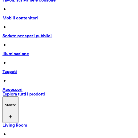
Tavoli, scrivanie e consolle
 • 
Mobili contenitori
 • 
Sedute per spazi pubblici
 • 
Illuminazione
 • 
Tappeti
 • 
Accessori
Esplora tutti i prodotti
Stanze
Living Room
 • 