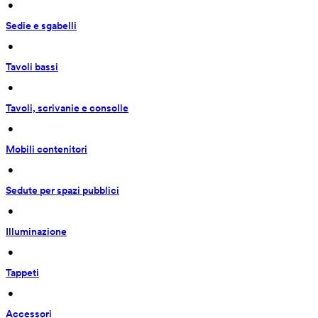
 • 
Sedie e sgabelli
 • 
Tavoli bassi
 • 
Tavoli, scrivanie e consolle
 • 
Mobili contenitori
 • 
Sedute per spazi pubblici
 • 
Illuminazione
 • 
Tappeti
 • 
Accessori