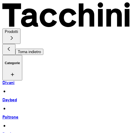
Prodotti
Torna indietro
Categorie
Divani
 • 
Daybed
 • 
Poltrone
 • 