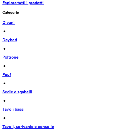
Esplora tutti i prodotti
Categorie
Divani
 • 
Daybed
 • 
Poltrone
 • 
Pouf
 • 
Sedie e sgabelli
 • 
Tavoli bassi
 • 
Tavoli, scrivanie e consolle