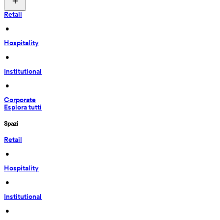
Retail
 • 
Hospitality
 • 
Institutional
 • 
Corporate
Esplora tutti
Spazi
Retail
 • 
Hospitality
 • 
Institutional
 • 