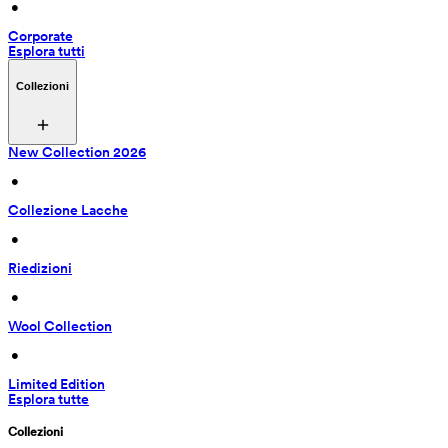
 • 
Corporate
Esplora tutti
Collezioni
New Collection 2026
 • 
Collezione Lacche
 • 
Riedizioni
 • 
Wool Collection
 • 
Limited Edition
Esplora tutte
Collezioni