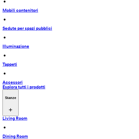
 • 
Mobili contenitori
 • 
Sedute per spazi pubblici
 • 
Illuminazione
 • 
Tappeti
 • 
Accessori
Esplora tutti i prodotti
Stanze
Living Room
 • 
Dining Room