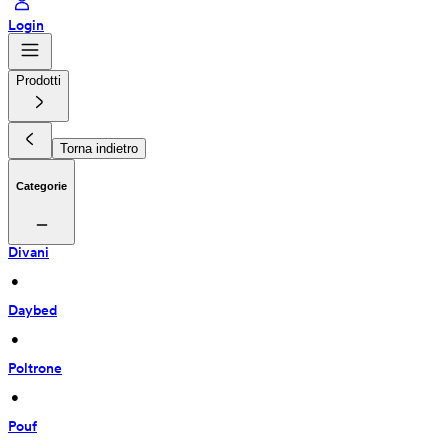
Login
Prodotti
Torna indietro
Categorie
Divani
 • 
Daybed
 • 
Poltrone
 • 
Pouf