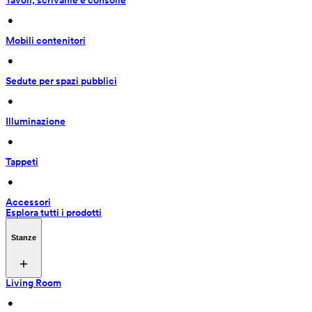
Tavoli, scrivanie e consolle
 • 
Mobili contenitori
 • 
Sedute per spazi pubblici
 • 
Illuminazione
 • 
Tappeti
 • 
Accessori
Esplora tutti i prodotti
Stanze
Living Room
 • 