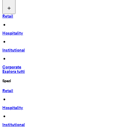
Retail
 • 
Hospitality
 • 
Institutional
 • 
Corporate
Esplora tutti
Spazi
Retail
 • 
Hospitality
 • 
Institutional