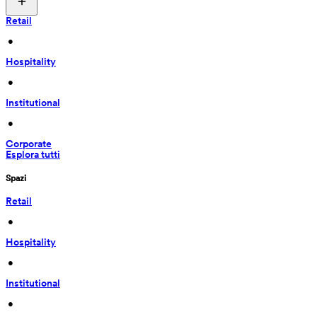
Retail
 • 
Hospitality
 • 
Institutional
 • 
Corporate
Esplora tutti
Spazi
Retail
 • 
Hospitality
 • 
Institutional
 • 