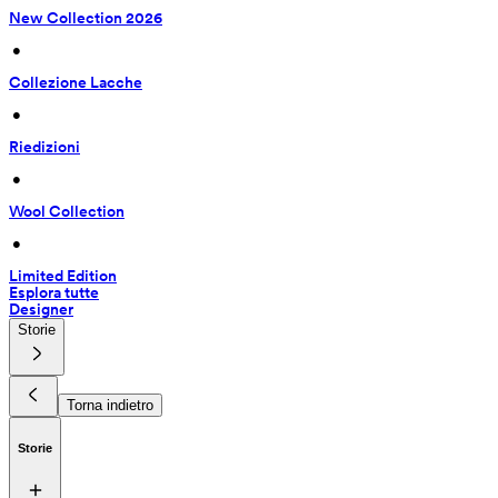
New Collection 2026
 • 
Collezione Lacche
 • 
Riedizioni
 • 
Wool Collection
 • 
Limited Edition
Esplora tutte
Designer
Storie
Torna indietro
Storie