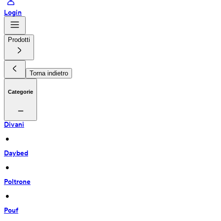
Login
Prodotti
Torna indietro
Categorie
Divani
 • 
Daybed
 • 
Poltrone
 • 
Pouf