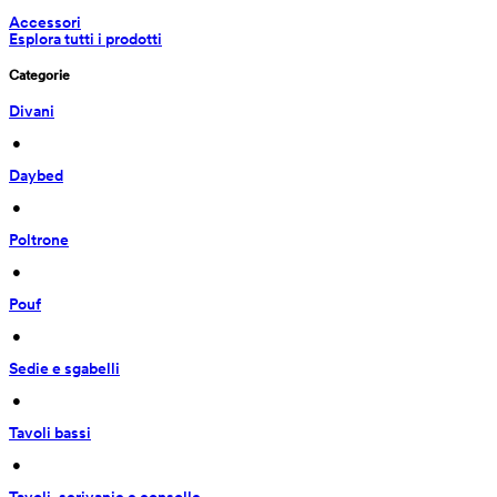
Accessori
Esplora tutti i prodotti
Categorie
Divani
 • 
Daybed
 • 
Poltrone
 • 
Pouf
 • 
Sedie e sgabelli
 • 
Tavoli bassi
 • 