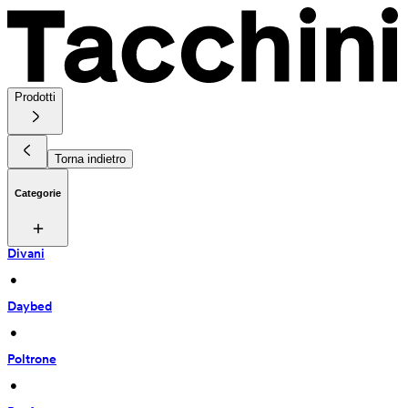
Prodotti
Torna indietro
Categorie
Divani
 • 
Daybed
 • 
Poltrone
 • 