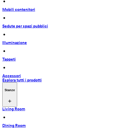
 • 
Mobili contenitori
 • 
Sedute per spazi pubblici
 • 
Illuminazione
 • 
Tappeti
 • 
Accessori
Esplora tutti i prodotti
Stanze
Living Room
 • 
Dining Room