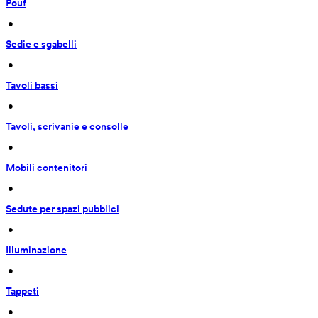
Pouf
 • 
Sedie e sgabelli
 • 
Tavoli bassi
 • 
Tavoli, scrivanie e consolle
 • 
Mobili contenitori
 • 
Sedute per spazi pubblici
 • 
Illuminazione
 • 
Tappeti
 • 