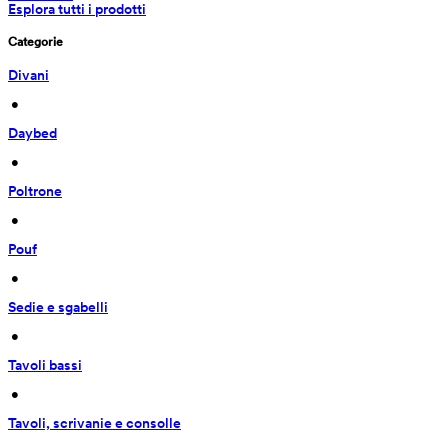
Esplora tutti i prodotti
Categorie
Divani
 • 
Daybed
 • 
Poltrone
 • 
Pouf
 • 
Sedie e sgabelli
 • 
Tavoli bassi
 • 
Tavoli, scrivanie e consolle