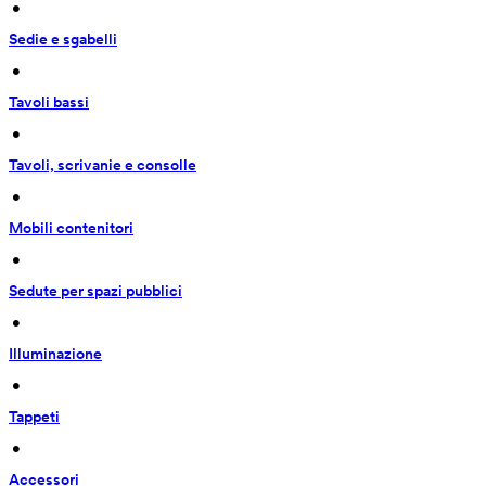
 • 
Sedie e sgabelli
 • 
Tavoli bassi
 • 
Tavoli, scrivanie e consolle
 • 
Mobili contenitori
 • 
Sedute per spazi pubblici
 • 
Illuminazione
 • 
Tappeti
 • 
Accessori