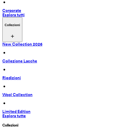
 • 
Corporate
Esplora tutti
Collezioni
New Collection 2026
 • 
Collezione Lacche
 • 
Riedizioni
 • 
Wool Collection
 • 
Limited Edition
Esplora tutte
Collezioni