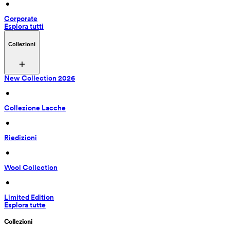
 • 
Corporate
Esplora tutti
Collezioni
New Collection 2026
 • 
Collezione Lacche
 • 
Riedizioni
 • 
Wool Collection
 • 
Limited Edition
Esplora tutte
Collezioni