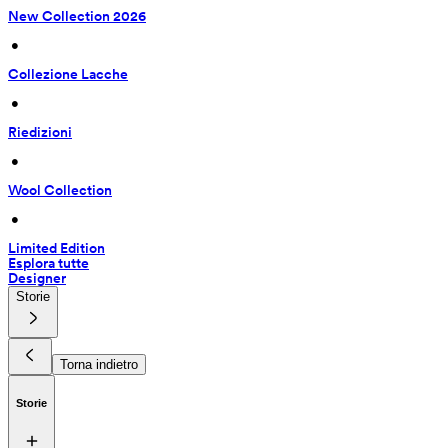
New Collection 2026
 • 
Collezione Lacche
 • 
Riedizioni
 • 
Wool Collection
 • 
Limited Edition
Esplora tutte
Designer
Storie
Torna indietro
Storie