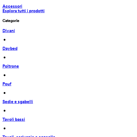
Accessori
Esplora tutti i prodotti
Categorie
Divani
 • 
Daybed
 • 
Poltrone
 • 
Pouf
 • 
Sedie e sgabelli
 • 
Tavoli bassi
 • 