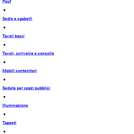
Pouf
 • 
Sedie e sgabelli
 • 
Tavoli bassi
 • 
Tavoli, scrivanie e consolle
 • 
Mobili contenitori
 • 
Sedute per spazi pubblici
 • 
Illuminazione
 • 
Tappeti
 • 