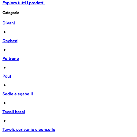
Esplora tutti i prodotti
Categorie
Divani
 • 
Daybed
 • 
Poltrone
 • 
Pouf
 • 
Sedie e sgabelli
 • 
Tavoli bassi
 • 
Tavoli, scrivanie e consolle