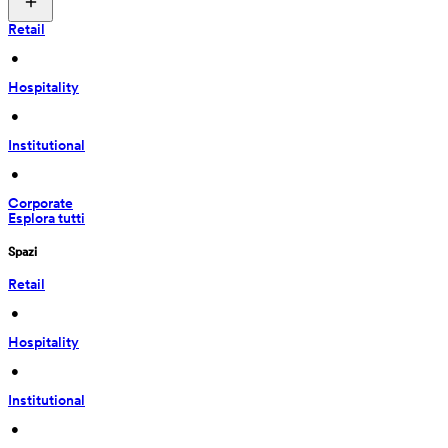
Retail
 • 
Hospitality
 • 
Institutional
 • 
Corporate
Esplora tutti
Spazi
Retail
 • 
Hospitality
 • 
Institutional
 • 