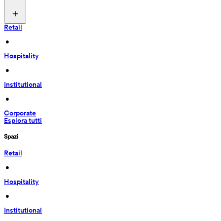
Retail
 • 
Hospitality
 • 
Institutional
 • 
Corporate
Esplora tutti
Spazi
Retail
 • 
Hospitality
 • 
Institutional