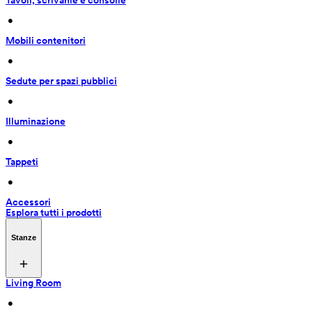
Tavoli, scrivanie e consolle
 • 
Mobili contenitori
 • 
Sedute per spazi pubblici
 • 
Illuminazione
 • 
Tappeti
 • 
Accessori
Esplora tutti i prodotti
Stanze
Living Room
 • 