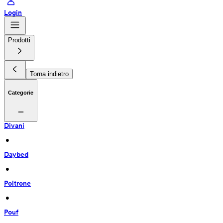
Login
Prodotti
Torna indietro
Categorie
Divani
 • 
Daybed
 • 
Poltrone
 • 
Pouf