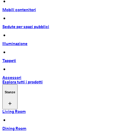
 • 
Mobili contenitori
 • 
Sedute per spazi pubblici
 • 
Illuminazione
 • 
Tappeti
 • 
Accessori
Esplora tutti i prodotti
Stanze
Living Room
 • 
Dining Room