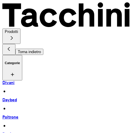
Prodotti
Torna indietro
Categorie
Divani
 • 
Daybed
 • 
Poltrone
 • 