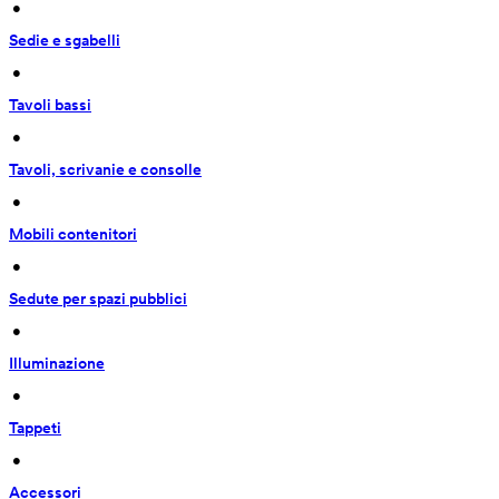
 • 
Sedie e sgabelli
 • 
Tavoli bassi
 • 
Tavoli, scrivanie e consolle
 • 
Mobili contenitori
 • 
Sedute per spazi pubblici
 • 
Illuminazione
 • 
Tappeti
 • 
Accessori