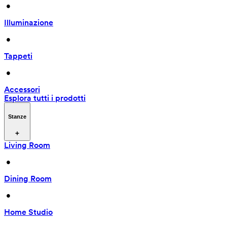
 • 
Illuminazione
 • 
Tappeti
 • 
Accessori
Esplora tutti i prodotti
Stanze
Living Room
 • 
Dining Room
 • 
Home Studio