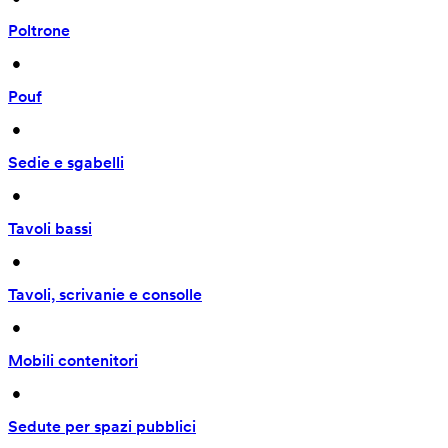
Poltrone
 • 
Pouf
 • 
Sedie e sgabelli
 • 
Tavoli bassi
 • 
Tavoli, scrivanie e consolle
 • 
Mobili contenitori
 • 
Sedute per spazi pubblici