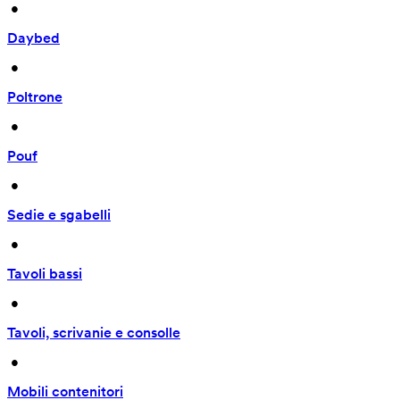
 • 
Daybed
 • 
Poltrone
 • 
Pouf
 • 
Sedie e sgabelli
 • 
Tavoli bassi
 • 
Tavoli, scrivanie e consolle
 • 
Mobili contenitori