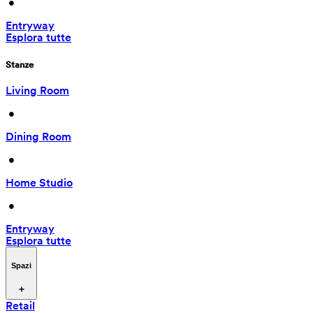
 • 
Entryway
Esplora tutte
Stanze
Living Room
 • 
Dining Room
 • 
Home Studio
 • 
Entryway
Esplora tutte
Spazi
Retail