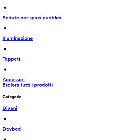
 • 
Sedute per spazi pubblici
 • 
Illuminazione
 • 
Tappeti
 • 
Accessori
Esplora tutti i prodotti
Categorie
Divani
 • 
Daybed
 • 