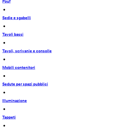
Pouf
 • 
Sedie e sgabelli
 • 
Tavoli bassi
 • 
Tavoli, scrivanie e consolle
 • 
Mobili contenitori
 • 
Sedute per spazi pubblici
 • 
Illuminazione
 • 
Tappeti
 • 