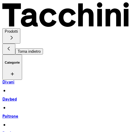
Prodotti
Torna indietro
Categorie
Divani
 • 
Daybed
 • 
Poltrone
 • 