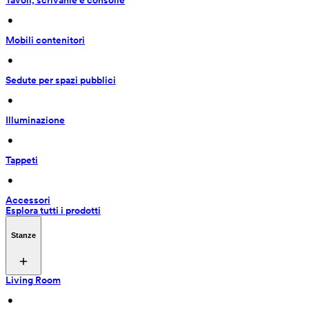
Tavoli, scrivanie e consolle
 • 
Mobili contenitori
 • 
Sedute per spazi pubblici
 • 
Illuminazione
 • 
Tappeti
 • 
Accessori
Esplora tutti i prodotti
Stanze
Living Room
 • 