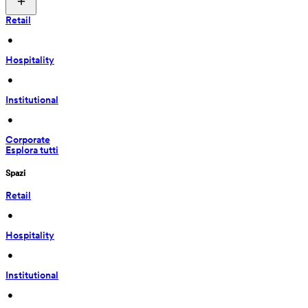
Retail
 • 
Hospitality
 • 
Institutional
 • 
Corporate
Esplora tutti
Spazi
Retail
 • 
Hospitality
 • 
Institutional
 • 