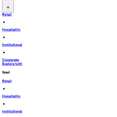
Retail
 • 
Hospitality
 • 
Institutional
 • 
Corporate
Esplora tutti
Spazi
Retail
 • 
Hospitality
 • 
Institutional