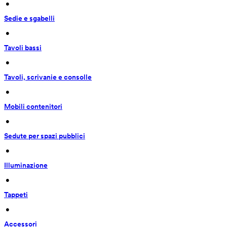
 • 
Sedie e sgabelli
 • 
Tavoli bassi
 • 
Tavoli, scrivanie e consolle
 • 
Mobili contenitori
 • 
Sedute per spazi pubblici
 • 
Illuminazione
 • 
Tappeti
 • 
Accessori