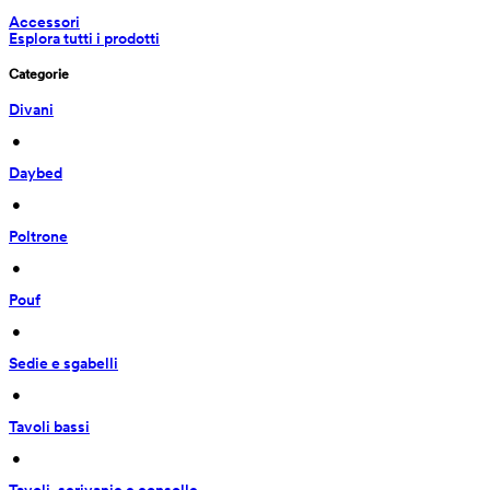
Accessori
Esplora tutti i prodotti
Categorie
Divani
 • 
Daybed
 • 
Poltrone
 • 
Pouf
 • 
Sedie e sgabelli
 • 
Tavoli bassi
 • 