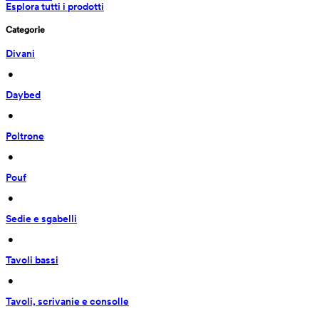
Esplora tutti i prodotti
Categorie
Divani
 • 
Daybed
 • 
Poltrone
 • 
Pouf
 • 
Sedie e sgabelli
 • 
Tavoli bassi
 • 
Tavoli, scrivanie e consolle