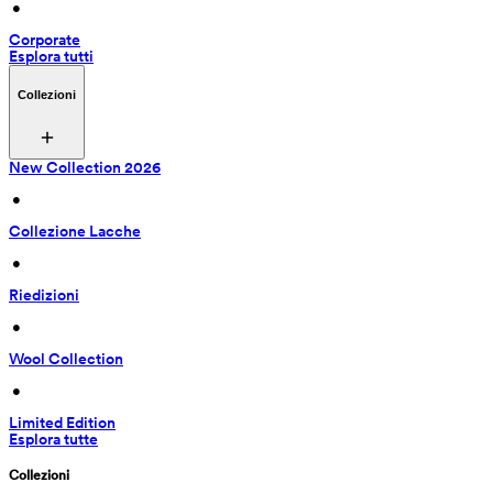
 • 
Corporate
Esplora tutti
Collezioni
New Collection 2026
 • 
Collezione Lacche
 • 
Riedizioni
 • 
Wool Collection
 • 
Limited Edition
Esplora tutte
Collezioni