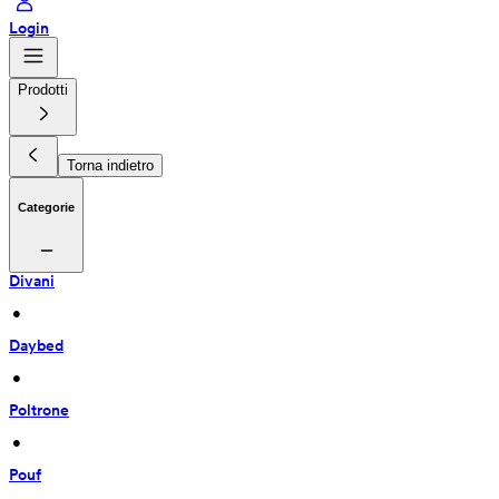
Login
Prodotti
Torna indietro
Categorie
Divani
 • 
Daybed
 • 
Poltrone
 • 
Pouf