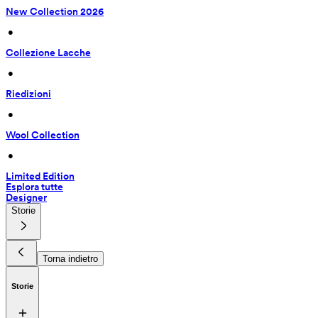
New Collection 2026
 • 
Collezione Lacche
 • 
Riedizioni
 • 
Wool Collection
 • 
Limited Edition
Esplora tutte
Designer
Storie
Torna indietro
Storie