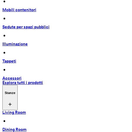
 • 
Mobili contenitori
 • 
Sedute per spazi pubblici
 • 
Illuminazione
 • 
Tappeti
 • 
Accessori
Esplora tutti i prodotti
Stanze
Living Room
 • 
Dining Room