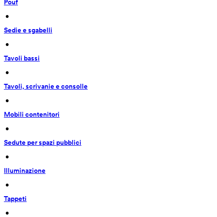
Pouf
 • 
Sedie e sgabelli
 • 
Tavoli bassi
 • 
Tavoli, scrivanie e consolle
 • 
Mobili contenitori
 • 
Sedute per spazi pubblici
 • 
Illuminazione
 • 
Tappeti
 • 