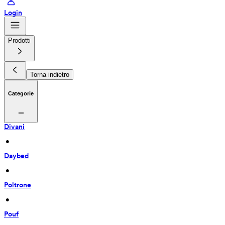
Login
Prodotti
Torna indietro
Categorie
Divani
 • 
Daybed
 • 
Poltrone
 • 
Pouf