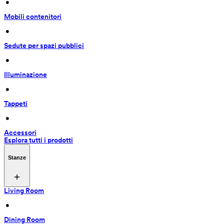
 • 
Mobili contenitori
 • 
Sedute per spazi pubblici
 • 
Illuminazione
 • 
Tappeti
 • 
Accessori
Esplora tutti i prodotti
Stanze
Living Room
 • 
Dining Room