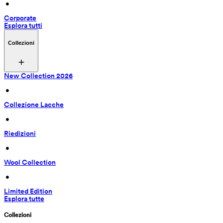
 • 
Corporate
Esplora tutti
Collezioni
New Collection 2026
 • 
Collezione Lacche
 • 
Riedizioni
 • 
Wool Collection
 • 
Limited Edition
Esplora tutte
Collezioni