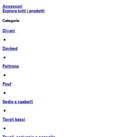
Accessori
Esplora tutti i prodotti
Categorie
Divani
 • 
Daybed
 • 
Poltrone
 • 
Pouf
 • 
Sedie e sgabelli
 • 
Tavoli bassi
 • 