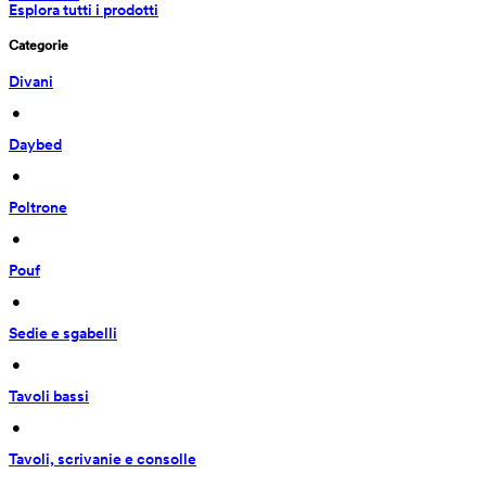
Esplora tutti i prodotti
Categorie
Divani
 • 
Daybed
 • 
Poltrone
 • 
Pouf
 • 
Sedie e sgabelli
 • 
Tavoli bassi
 • 
Tavoli, scrivanie e consolle