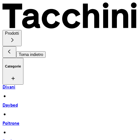
Prodotti
Torna indietro
Categorie
Divani
 • 
Daybed
 • 
Poltrone
 • 