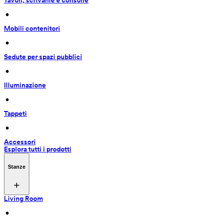
Tavoli, scrivanie e consolle
 • 
Mobili contenitori
 • 
Sedute per spazi pubblici
 • 
Illuminazione
 • 
Tappeti
 • 
Accessori
Esplora tutti i prodotti
Stanze
Living Room
 • 