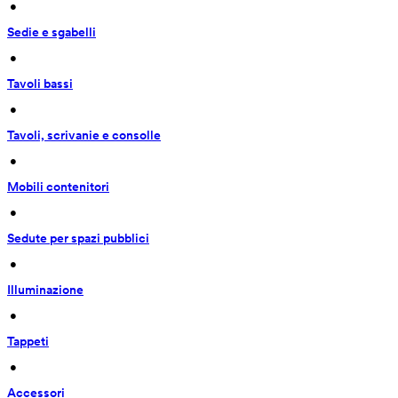
 • 
Sedie e sgabelli
 • 
Tavoli bassi
 • 
Tavoli, scrivanie e consolle
 • 
Mobili contenitori
 • 
Sedute per spazi pubblici
 • 
Illuminazione
 • 
Tappeti
 • 
Accessori