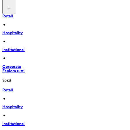
Retail
 • 
Hospitality
 • 
Institutional
 • 
Corporate
Esplora tutti
Spazi
Retail
 • 
Hospitality
 • 
Institutional