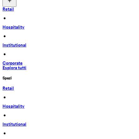
Retail
 • 
Hospitality
 • 
Institutional
 • 
Corporate
Esplora tutti
Spazi
Retail
 • 
Hospitality
 • 
Institutional
 • 