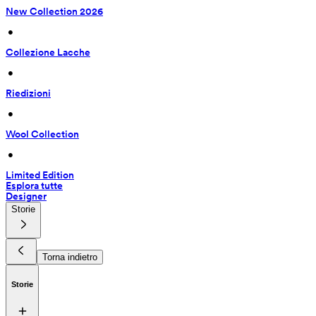
New Collection 2026
 • 
Collezione Lacche
 • 
Riedizioni
 • 
Wool Collection
 • 
Limited Edition
Esplora tutte
Designer
Storie
Torna indietro
Storie