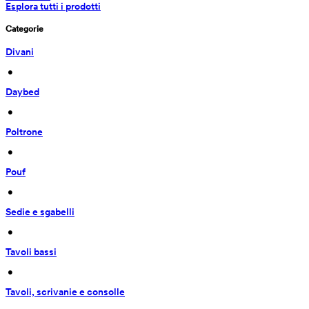
Esplora tutti i prodotti
Categorie
Divani
 • 
Daybed
 • 
Poltrone
 • 
Pouf
 • 
Sedie e sgabelli
 • 
Tavoli bassi
 • 
Tavoli, scrivanie e consolle