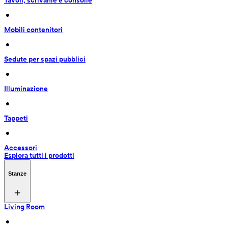
Tavoli, scrivanie e consolle
 • 
Mobili contenitori
 • 
Sedute per spazi pubblici
 • 
Illuminazione
 • 
Tappeti
 • 
Accessori
Esplora tutti i prodotti
Stanze
Living Room
 • 