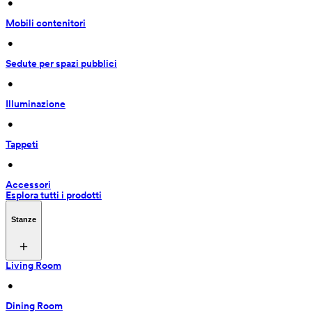
 • 
Mobili contenitori
 • 
Sedute per spazi pubblici
 • 
Illuminazione
 • 
Tappeti
 • 
Accessori
Esplora tutti i prodotti
Stanze
Living Room
 • 
Dining Room