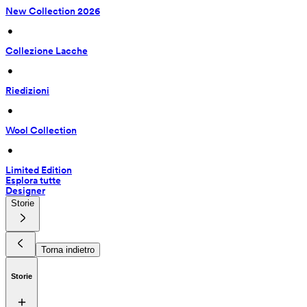
New Collection 2026
 • 
Collezione Lacche
 • 
Riedizioni
 • 
Wool Collection
 • 
Limited Edition
Esplora tutte
Designer
Storie
Torna indietro
Storie