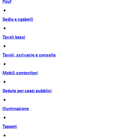
Pouf
 • 
Sedie e sgabelli
 • 
Tavoli bassi
 • 
Tavoli, scrivanie e consolle
 • 
Mobili contenitori
 • 
Sedute per spazi pubblici
 • 
Illuminazione
 • 
Tappeti
 • 