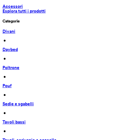
Accessori
Esplora tutti i prodotti
Categorie
Divani
 • 
Daybed
 • 
Poltrone
 • 
Pouf
 • 
Sedie e sgabelli
 • 
Tavoli bassi
 • 