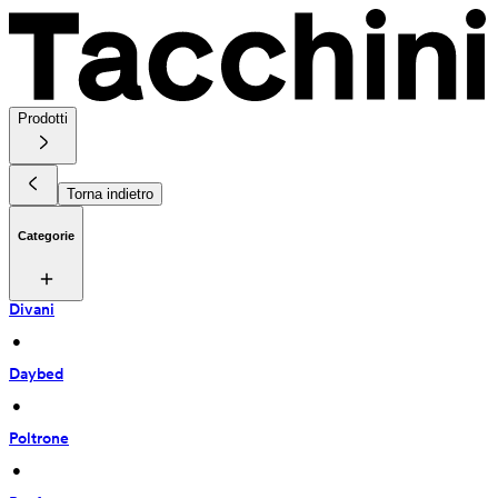
Prodotti
Torna indietro
Categorie
Divani
 • 
Daybed
 • 
Poltrone
 • 