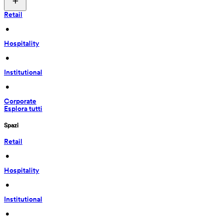
Retail
 • 
Hospitality
 • 
Institutional
 • 
Corporate
Esplora tutti
Spazi
Retail
 • 
Hospitality
 • 
Institutional
 • 