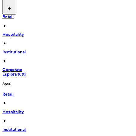
Retail
 • 
Hospitality
 • 
Institutional
 • 
Corporate
Esplora tutti
Spazi
Retail
 • 
Hospitality
 • 
Institutional