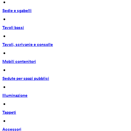
 • 
Sedie e sgabelli
 • 
Tavoli bassi
 • 
Tavoli, scrivanie e consolle
 • 
Mobili contenitori
 • 
Sedute per spazi pubblici
 • 
Illuminazione
 • 
Tappeti
 • 
Accessori