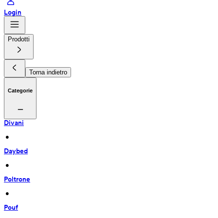
Login
Prodotti
Torna indietro
Categorie
Divani
 • 
Daybed
 • 
Poltrone
 • 
Pouf