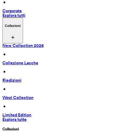
 • 
Corporate
Esplora tutti
Collezioni
New Collection 2026
 • 
Collezione Lacche
 • 
Riedizioni
 • 
Wool Collection
 • 
Limited Edition
Esplora tutte
Collezioni