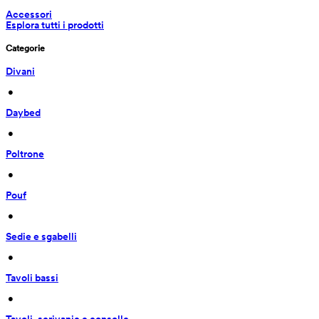
Accessori
Esplora tutti i prodotti
Categorie
Divani
 • 
Daybed
 • 
Poltrone
 • 
Pouf
 • 
Sedie e sgabelli
 • 
Tavoli bassi
 • 