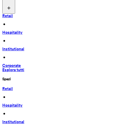
Retail
 • 
Hospitality
 • 
Institutional
 • 
Corporate
Esplora tutti
Spazi
Retail
 • 
Hospitality
 • 
Institutional