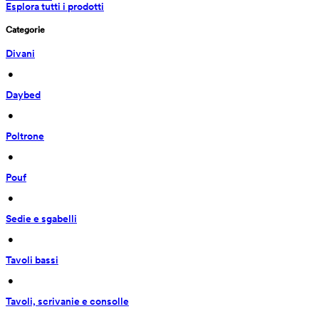
Esplora tutti i prodotti
Categorie
Divani
 • 
Daybed
 • 
Poltrone
 • 
Pouf
 • 
Sedie e sgabelli
 • 
Tavoli bassi
 • 
Tavoli, scrivanie e consolle