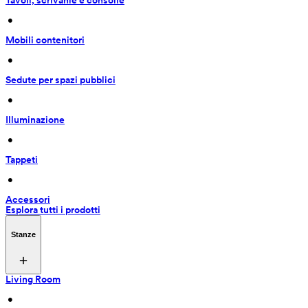
Tavoli, scrivanie e consolle
 • 
Mobili contenitori
 • 
Sedute per spazi pubblici
 • 
Illuminazione
 • 
Tappeti
 • 
Accessori
Esplora tutti i prodotti
Stanze
Living Room
 • 