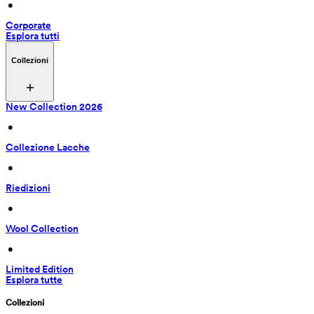
 • 
Corporate
Esplora tutti
Collezioni
New Collection 2026
 • 
Collezione Lacche
 • 
Riedizioni
 • 
Wool Collection
 • 
Limited Edition
Esplora tutte
Collezioni