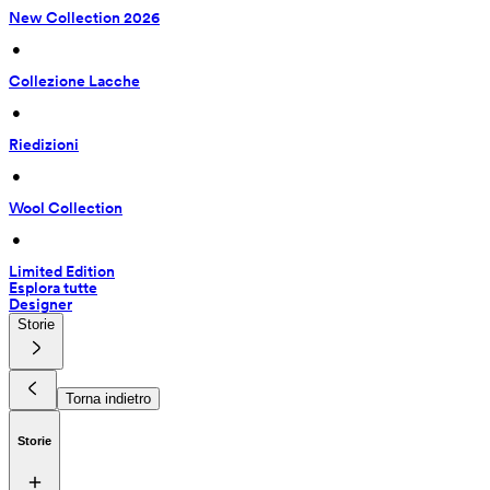
New Collection 2026
 • 
Collezione Lacche
 • 
Riedizioni
 • 
Wool Collection
 • 
Limited Edition
Esplora tutte
Designer
Storie
Torna indietro
Storie