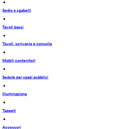
 • 
Sedie e sgabelli
 • 
Tavoli bassi
 • 
Tavoli, scrivanie e consolle
 • 
Mobili contenitori
 • 
Sedute per spazi pubblici
 • 
Illuminazione
 • 
Tappeti
 • 
Accessori