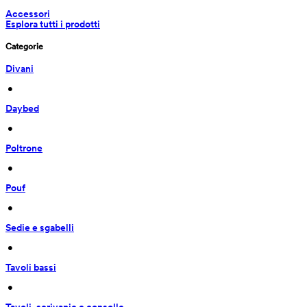
Accessori
Esplora tutti i prodotti
Categorie
Divani
 • 
Daybed
 • 
Poltrone
 • 
Pouf
 • 
Sedie e sgabelli
 • 
Tavoli bassi
 • 