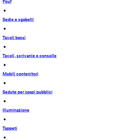
Pouf
 • 
Sedie e sgabelli
 • 
Tavoli bassi
 • 
Tavoli, scrivanie e consolle
 • 
Mobili contenitori
 • 
Sedute per spazi pubblici
 • 
Illuminazione
 • 
Tappeti
 • 