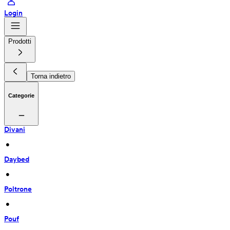
Login
Prodotti
Torna indietro
Categorie
Divani
 • 
Daybed
 • 
Poltrone
 • 
Pouf