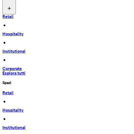
Retail
 • 
Hospitality
 • 
Institutional
 • 
Corporate
Esplora tutti
Spazi
Retail
 • 
Hospitality
 • 
Institutional