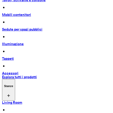
Tavoli, scrivanie e consolle
 • 
Mobili contenitori
 • 
Sedute per spazi pubblici
 • 
Illuminazione
 • 
Tappeti
 • 
Accessori
Esplora tutti i prodotti
Stanze
Living Room
 • 