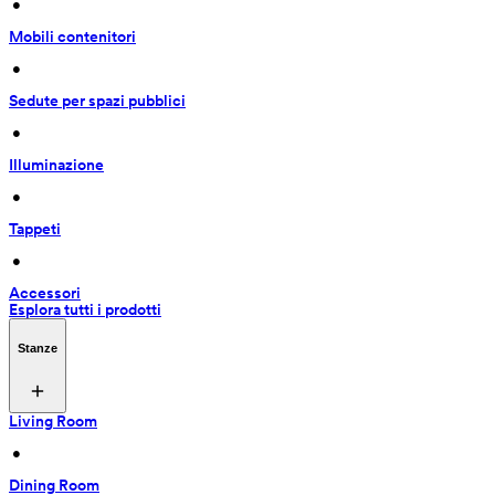
 • 
Mobili contenitori
 • 
Sedute per spazi pubblici
 • 
Illuminazione
 • 
Tappeti
 • 
Accessori
Esplora tutti i prodotti
Stanze
Living Room
 • 
Dining Room