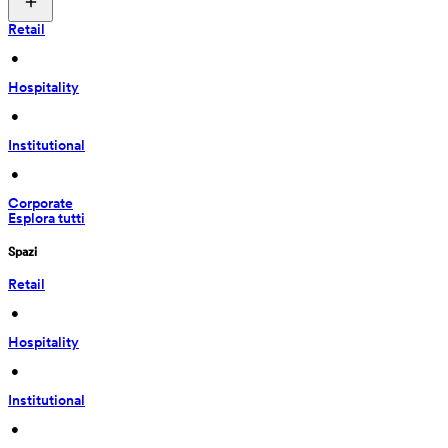
Retail
 • 
Hospitality
 • 
Institutional
 • 
Corporate
Esplora tutti
Spazi
Retail
 • 
Hospitality
 • 
Institutional
 • 