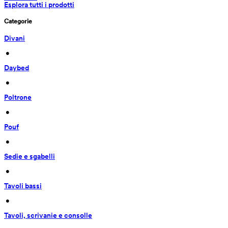
Esplora tutti i prodotti
Categorie
Divani
 • 
Daybed
 • 
Poltrone
 • 
Pouf
 • 
Sedie e sgabelli
 • 
Tavoli bassi
 • 
Tavoli, scrivanie e consolle