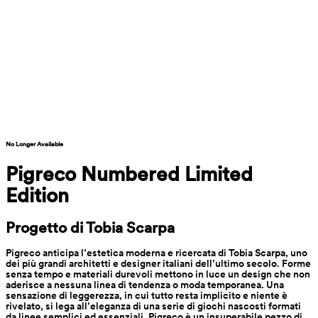
No Longer Available
Pigreco Numbered Limited 
Edition
Progetto di Tobia Scarpa
Pigreco anticipa l’estetica moderna e ricercata di Tobia Scarpa, uno 
dei più grandi architetti e designer italiani dell’ultimo secolo. Forme 
senza tempo e materiali durevoli mettono in luce un design che non 
aderisce a nessuna linea di tendenza o moda temporanea. Una 
sensazione di leggerezza, in cui tutto resta implicito e niente è 
rivelato, si lega all’eleganza di una serie di giochi nascosti formati 
da linee semplici ed essenziali. Pigreco è un insuperabile pezzo di 