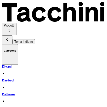
Prodotti
Torna indietro
Categorie
Divani
 • 
Daybed
 • 
Poltrone
 • 