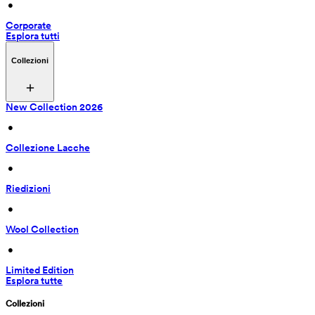
 • 
Corporate
Esplora tutti
Collezioni
New Collection 2026
 • 
Collezione Lacche
 • 
Riedizioni
 • 
Wool Collection
 • 
Limited Edition
Esplora tutte
Collezioni