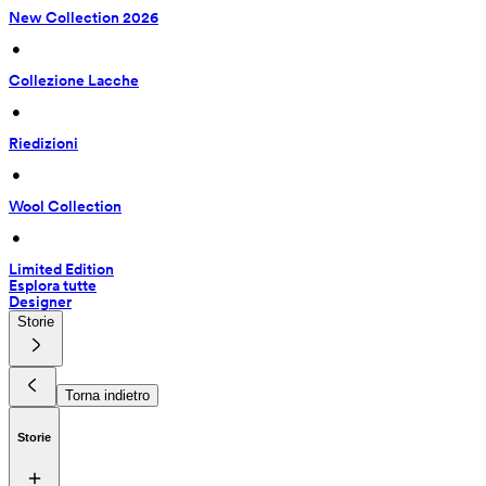
New Collection 2026
 • 
Collezione Lacche
 • 
Riedizioni
 • 
Wool Collection
 • 
Limited Edition
Esplora tutte
Designer
Storie
Torna indietro
Storie