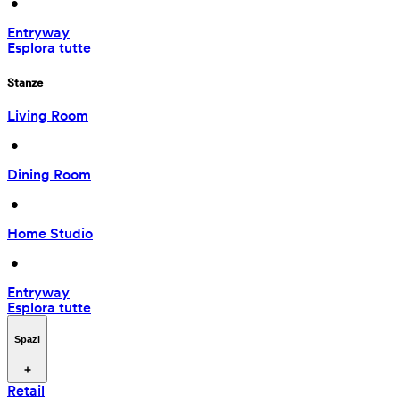
 • 
Entryway
Esplora tutte
Stanze
Living Room
 • 
Dining Room
 • 
Home Studio
 • 
Entryway
Esplora tutte
Spazi
Retail