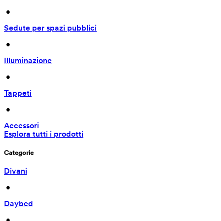
 • 
Sedute per spazi pubblici
 • 
Illuminazione
 • 
Tappeti
 • 
Accessori
Esplora tutti i prodotti
Categorie
Divani
 • 
Daybed
 • 