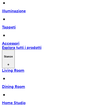
 • 
Illuminazione
 • 
Tappeti
 • 
Accessori
Esplora tutti i prodotti
Stanze
Living Room
 • 
Dining Room
 • 
Home Studio