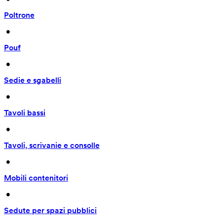
Poltrone
 • 
Pouf
 • 
Sedie e sgabelli
 • 
Tavoli bassi
 • 
Tavoli, scrivanie e consolle
 • 
Mobili contenitori
 • 
Sedute per spazi pubblici