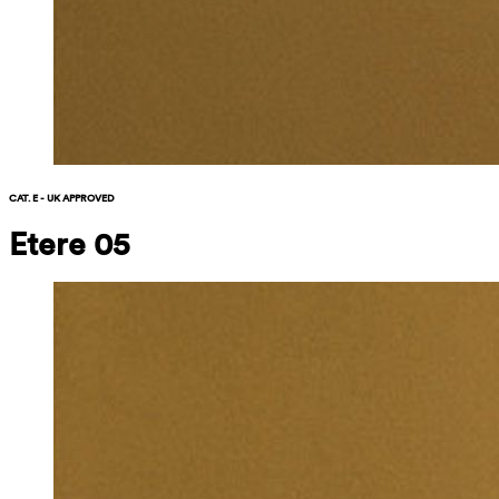
CAT. E - UK APPROVED
Etere 05