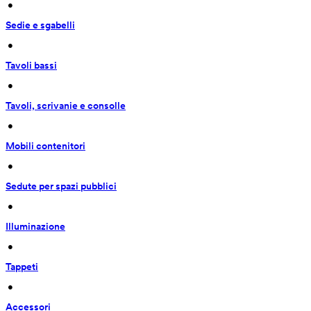
 • 
Sedie e sgabelli
 • 
Tavoli bassi
 • 
Tavoli, scrivanie e consolle
 • 
Mobili contenitori
 • 
Sedute per spazi pubblici
 • 
Illuminazione
 • 
Tappeti
 • 
Accessori