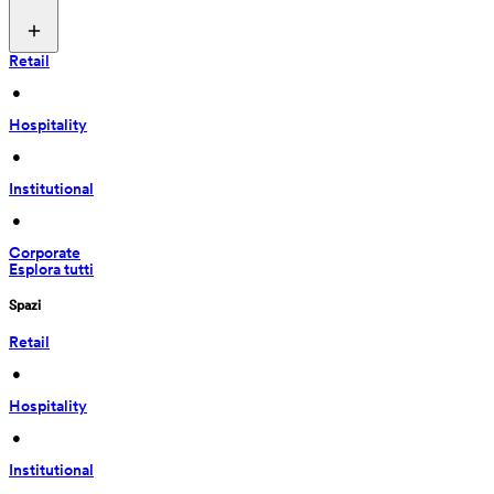
Retail
 • 
Hospitality
 • 
Institutional
 • 
Corporate
Esplora tutti
Spazi
Retail
 • 
Hospitality
 • 
Institutional