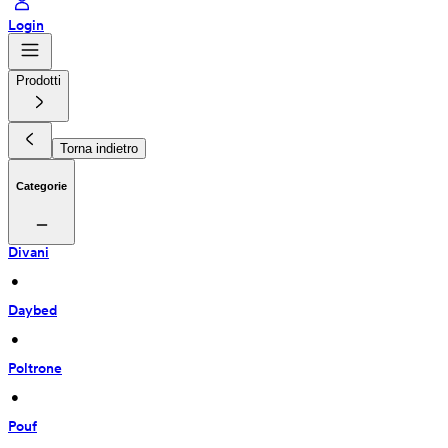
Login
Prodotti
Torna indietro
Categorie
Divani
 • 
Daybed
 • 
Poltrone
 • 
Pouf