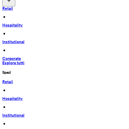
Retail
 • 
Hospitality
 • 
Institutional
 • 
Corporate
Esplora tutti
Spazi
Retail
 • 
Hospitality
 • 
Institutional
 • 