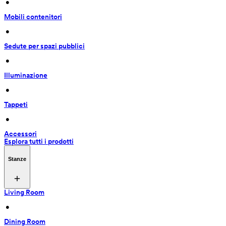
 • 
Mobili contenitori
 • 
Sedute per spazi pubblici
 • 
Illuminazione
 • 
Tappeti
 • 
Accessori
Esplora tutti i prodotti
Stanze
Living Room
 • 
Dining Room