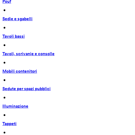
Pouf
 • 
Sedie e sgabelli
 • 
Tavoli bassi
 • 
Tavoli, scrivanie e consolle
 • 
Mobili contenitori
 • 
Sedute per spazi pubblici
 • 
Illuminazione
 • 
Tappeti
 • 