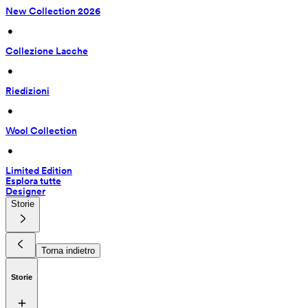
New Collection 2026
 • 
Collezione Lacche
 • 
Riedizioni
 • 
Wool Collection
 • 
Limited Edition
Esplora tutte
Designer
Storie
Torna indietro
Storie