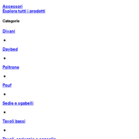
Accessori
Esplora tutti i prodotti
Categorie
Divani
 • 
Daybed
 • 
Poltrone
 • 
Pouf
 • 
Sedie e sgabelli
 • 
Tavoli bassi
 • 