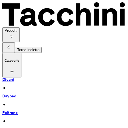
Prodotti
Torna indietro
Categorie
Divani
 • 
Daybed
 • 
Poltrone
 • 