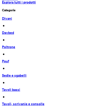
Esplora tutti i prodotti
Categorie
Divani
 • 
Daybed
 • 
Poltrone
 • 
Pouf
 • 
Sedie e sgabelli
 • 
Tavoli bassi
 • 
Tavoli, scrivanie e consolle