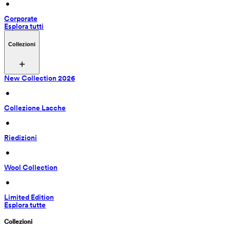
 • 
Corporate
Esplora tutti
Collezioni
New Collection 2026
 • 
Collezione Lacche
 • 
Riedizioni
 • 
Wool Collection
 • 
Limited Edition
Esplora tutte
Collezioni