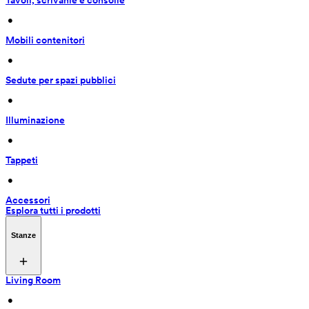
Tavoli, scrivanie e consolle
 • 
Mobili contenitori
 • 
Sedute per spazi pubblici
 • 
Illuminazione
 • 
Tappeti
 • 
Accessori
Esplora tutti i prodotti
Stanze
Living Room
 • 