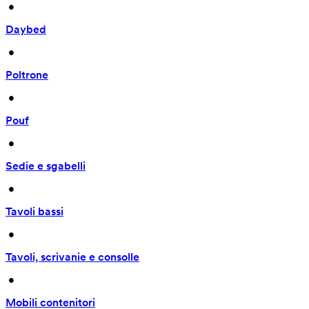
 • 
Daybed
 • 
Poltrone
 • 
Pouf
 • 
Sedie e sgabelli
 • 
Tavoli bassi
 • 
Tavoli, scrivanie e consolle
 • 
Mobili contenitori