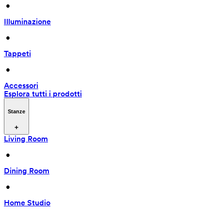
 • 
Illuminazione
 • 
Tappeti
 • 
Accessori
Esplora tutti i prodotti
Stanze
Living Room
 • 
Dining Room
 • 
Home Studio