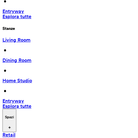
 • 
Entryway
Esplora tutte
Stanze
Living Room
 • 
Dining Room
 • 
Home Studio
 • 
Entryway
Esplora tutte
Spazi
Retail