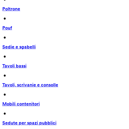
Poltrone
 • 
Pouf
 • 
Sedie e sgabelli
 • 
Tavoli bassi
 • 
Tavoli, scrivanie e consolle
 • 
Mobili contenitori
 • 
Sedute per spazi pubblici