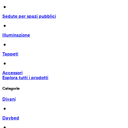
 • 
Sedute per spazi pubblici
 • 
Illuminazione
 • 
Tappeti
 • 
Accessori
Esplora tutti i prodotti
Categorie
Divani
 • 
Daybed
 • 