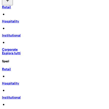
Retail
 • 
Hospitality
 • 
Institutional
 • 
Corporate
Esplora tutti
Spazi
Retail
 • 
Hospitality
 • 
Institutional
 • 