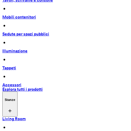
Tavoli, scrivanie e consolle
 • 
Mobili contenitori
 • 
Sedute per spazi pubblici
 • 
Illuminazione
 • 
Tappeti
 • 
Accessori
Esplora tutti i prodotti
Stanze
Living Room
 • 