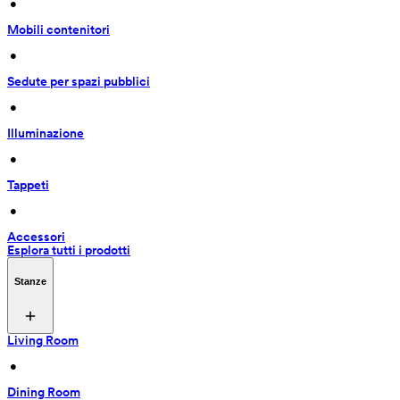
 • 
Mobili contenitori
 • 
Sedute per spazi pubblici
 • 
Illuminazione
 • 
Tappeti
 • 
Accessori
Esplora tutti i prodotti
Stanze
Living Room
 • 
Dining Room