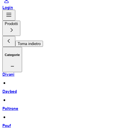
Login
Prodotti
Torna indietro
Categorie
Divani
 • 
Daybed
 • 
Poltrone
 • 
Pouf