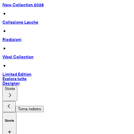
New Collection 2026
 • 
Collezione Lacche
 • 
Riedizioni
 • 
Wool Collection
 • 
Limited Edition
Esplora tutte
Designer
Storie
Torna indietro
Storie