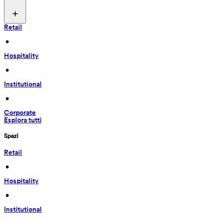
Retail
 • 
Hospitality
 • 
Institutional
 • 
Corporate
Esplora tutti
Spazi
Retail
 • 
Hospitality
 • 
Institutional