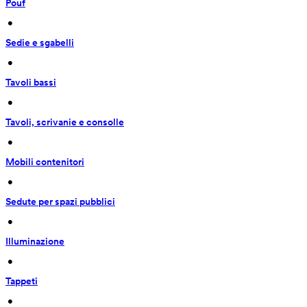
Pouf
 • 
Sedie e sgabelli
 • 
Tavoli bassi
 • 
Tavoli, scrivanie e consolle
 • 
Mobili contenitori
 • 
Sedute per spazi pubblici
 • 
Illuminazione
 • 
Tappeti
 • 