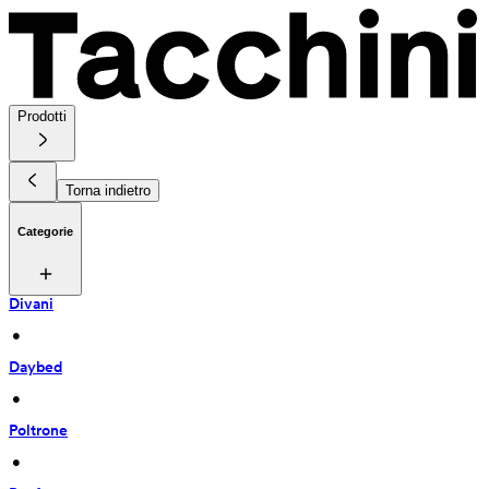
Prodotti
Torna indietro
Categorie
Divani
 • 
Daybed
 • 
Poltrone
 • 