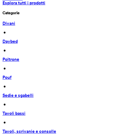
Esplora tutti i prodotti
Categorie
Divani
 • 
Daybed
 • 
Poltrone
 • 
Pouf
 • 
Sedie e sgabelli
 • 
Tavoli bassi
 • 
Tavoli, scrivanie e consolle