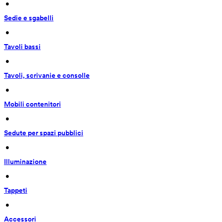
 • 
Sedie e sgabelli
 • 
Tavoli bassi
 • 
Tavoli, scrivanie e consolle
 • 
Mobili contenitori
 • 
Sedute per spazi pubblici
 • 
Illuminazione
 • 
Tappeti
 • 
Accessori