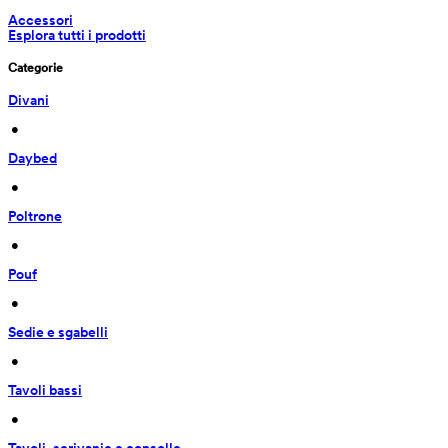
Accessori
Esplora tutti i prodotti
Categorie
Divani
 • 
Daybed
 • 
Poltrone
 • 
Pouf
 • 
Sedie e sgabelli
 • 
Tavoli bassi
 • 