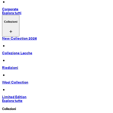
 • 
Corporate
Esplora tutti
Collezioni
New Collection 2026
 • 
Collezione Lacche
 • 
Riedizioni
 • 
Wool Collection
 • 
Limited Edition
Esplora tutte
Collezioni