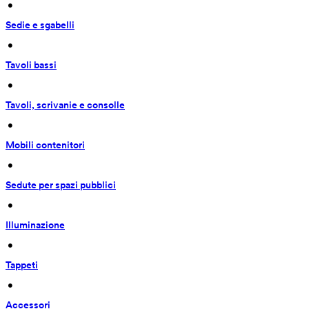
 • 
Sedie e sgabelli
 • 
Tavoli bassi
 • 
Tavoli, scrivanie e consolle
 • 
Mobili contenitori
 • 
Sedute per spazi pubblici
 • 
Illuminazione
 • 
Tappeti
 • 
Accessori