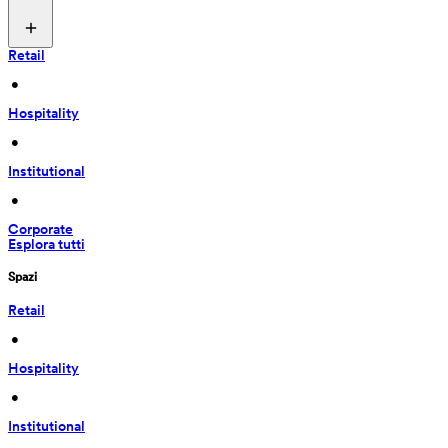
Retail
 • 
Hospitality
 • 
Institutional
 • 
Corporate
Esplora tutti
Spazi
Retail
 • 
Hospitality
 • 
Institutional