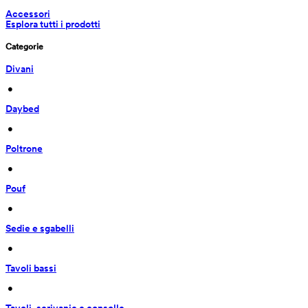
Accessori
Esplora tutti i prodotti
Categorie
Divani
 • 
Daybed
 • 
Poltrone
 • 
Pouf
 • 
Sedie e sgabelli
 • 
Tavoli bassi
 • 