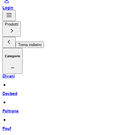
Login
Prodotti
Torna indietro
Categorie
Divani
 • 
Daybed
 • 
Poltrone
 • 
Pouf