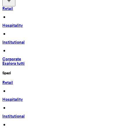
Retail
 • 
Hospitality
 • 
Institutional
 • 
Corporate
Esplora tutti
Spazi
Retail
 • 
Hospitality
 • 
Institutional
 • 