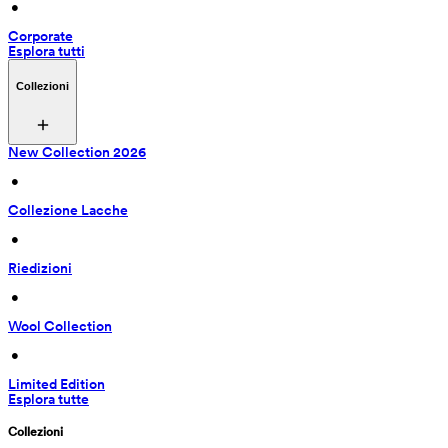
 • 
Corporate
Esplora tutti
Collezioni
New Collection 2026
 • 
Collezione Lacche
 • 
Riedizioni
 • 
Wool Collection
 • 
Limited Edition
Esplora tutte
Collezioni