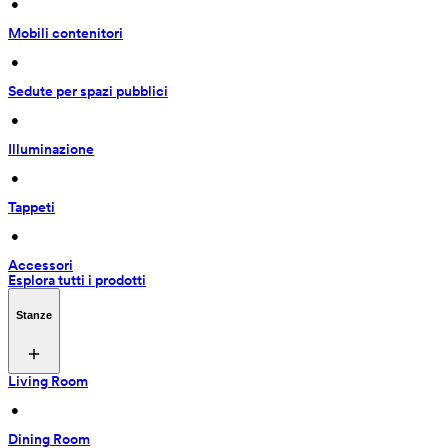
 • 
Mobili contenitori
 • 
Sedute per spazi pubblici
 • 
Illuminazione
 • 
Tappeti
 • 
Accessori
Esplora tutti i prodotti
Stanze
Living Room
 • 
Dining Room