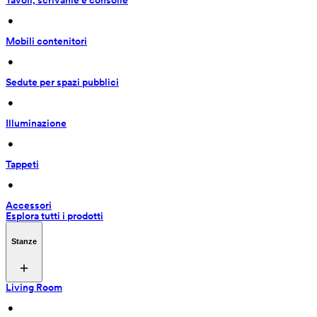
Tavoli, scrivanie e consolle
 • 
Mobili contenitori
 • 
Sedute per spazi pubblici
 • 
Illuminazione
 • 
Tappeti
 • 
Accessori
Esplora tutti i prodotti
Stanze
Living Room
 • 