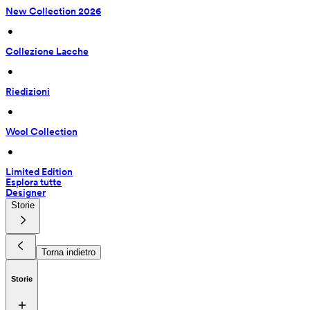
New Collection 2026
 • 
Collezione Lacche
 • 
Riedizioni
 • 
Wool Collection
 • 
Limited Edition
Esplora tutte
Designer
Storie
Torna indietro
Storie