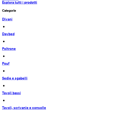
Esplora tutti i prodotti
Categorie
Divani
 • 
Daybed
 • 
Poltrone
 • 
Pouf
 • 
Sedie e sgabelli
 • 
Tavoli bassi
 • 
Tavoli, scrivanie e consolle