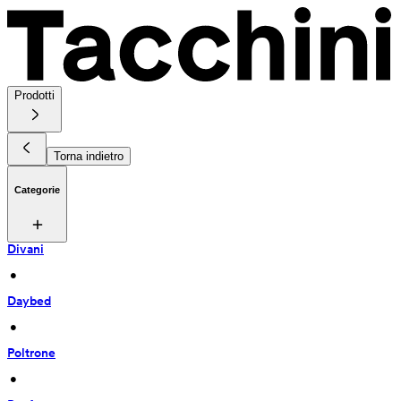
Prodotti
Torna indietro
Categorie
Divani
 • 
Daybed
 • 
Poltrone
 • 