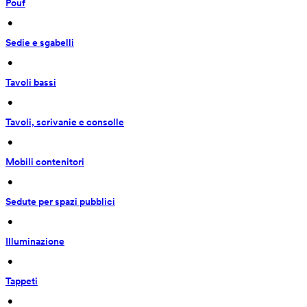
Pouf
 • 
Sedie e sgabelli
 • 
Tavoli bassi
 • 
Tavoli, scrivanie e consolle
 • 
Mobili contenitori
 • 
Sedute per spazi pubblici
 • 
Illuminazione
 • 
Tappeti
 • 