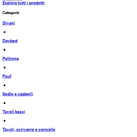
Esplora tutti i prodotti
Categorie
Divani
 • 
Daybed
 • 
Poltrone
 • 
Pouf
 • 
Sedie e sgabelli
 • 
Tavoli bassi
 • 
Tavoli, scrivanie e consolle