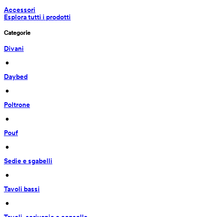
Accessori
Esplora tutti i prodotti
Categorie
Divani
 • 
Daybed
 • 
Poltrone
 • 
Pouf
 • 
Sedie e sgabelli
 • 
Tavoli bassi
 • 