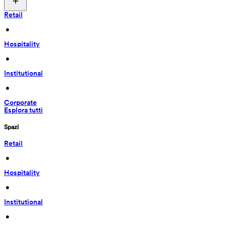
Retail
 • 
Hospitality
 • 
Institutional
 • 
Corporate
Esplora tutti
Spazi
Retail
 • 
Hospitality
 • 
Institutional
 • 