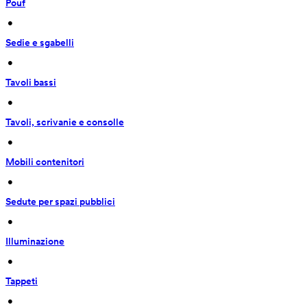
Pouf
 • 
Sedie e sgabelli
 • 
Tavoli bassi
 • 
Tavoli, scrivanie e consolle
 • 
Mobili contenitori
 • 
Sedute per spazi pubblici
 • 
Illuminazione
 • 
Tappeti
 • 