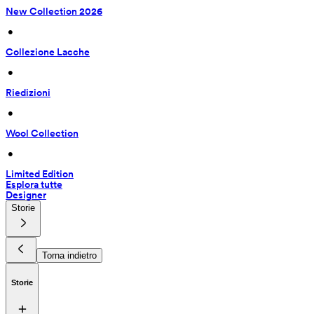
New Collection 2026
 • 
Collezione Lacche
 • 
Riedizioni
 • 
Wool Collection
 • 
Limited Edition
Esplora tutte
Designer
Storie
Torna indietro
Storie