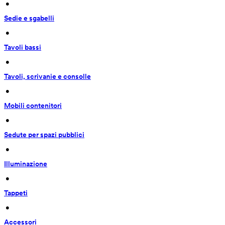
 • 
Sedie e sgabelli
 • 
Tavoli bassi
 • 
Tavoli, scrivanie e consolle
 • 
Mobili contenitori
 • 
Sedute per spazi pubblici
 • 
Illuminazione
 • 
Tappeti
 • 
Accessori