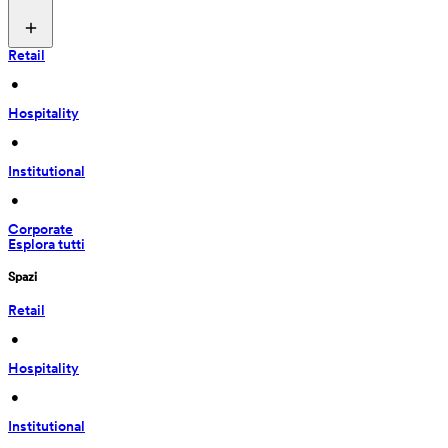
Retail
 • 
Hospitality
 • 
Institutional
 • 
Corporate
Esplora tutti
Spazi
Retail
 • 
Hospitality
 • 
Institutional