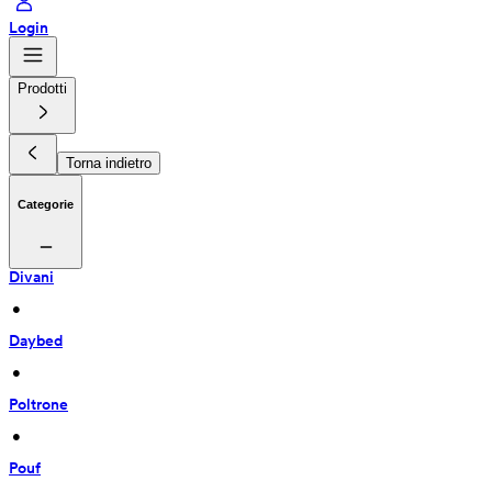
Login
Prodotti
Torna indietro
Categorie
Divani
 • 
Daybed
 • 
Poltrone
 • 
Pouf