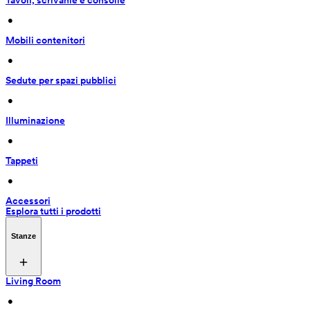
Tavoli, scrivanie e consolle
 • 
Mobili contenitori
 • 
Sedute per spazi pubblici
 • 
Illuminazione
 • 
Tappeti
 • 
Accessori
Esplora tutti i prodotti
Stanze
Living Room
 • 