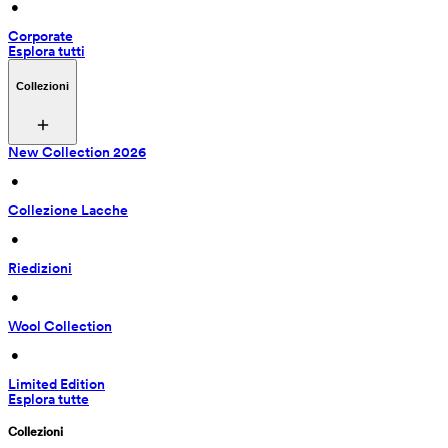
 • 
Corporate
Esplora tutti
Collezioni
New Collection 2026
 • 
Collezione Lacche
 • 
Riedizioni
 • 
Wool Collection
 • 
Limited Edition
Esplora tutte
Collezioni