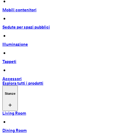
 • 
Mobili contenitori
 • 
Sedute per spazi pubblici
 • 
Illuminazione
 • 
Tappeti
 • 
Accessori
Esplora tutti i prodotti
Stanze
Living Room
 • 
Dining Room