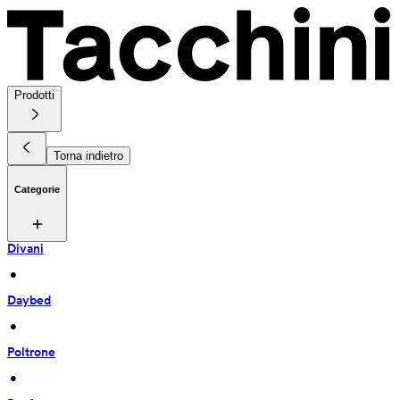
Prodotti
Torna indietro
Categorie
Divani
 • 
Daybed
 • 
Poltrone
 • 