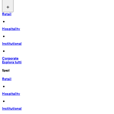
Retail
 • 
Hospitality
 • 
Institutional
 • 
Corporate
Esplora tutti
Spazi
Retail
 • 
Hospitality
 • 
Institutional