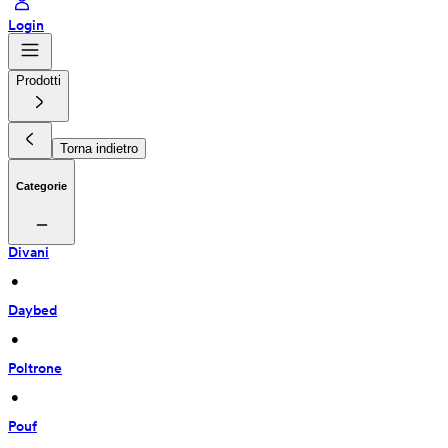
Login
Prodotti
Torna indietro
Categorie
Divani
 • 
Daybed
 • 
Poltrone
 • 
Pouf