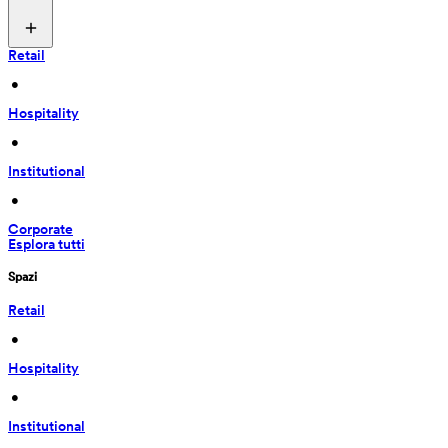
Retail
 • 
Hospitality
 • 
Institutional
 • 
Corporate
Esplora tutti
Spazi
Retail
 • 
Hospitality
 • 
Institutional