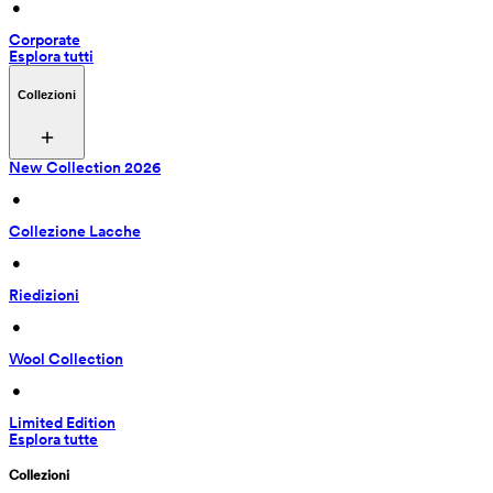
 • 
Corporate
Esplora tutti
Collezioni
New Collection 2026
 • 
Collezione Lacche
 • 
Riedizioni
 • 
Wool Collection
 • 
Limited Edition
Esplora tutte
Collezioni