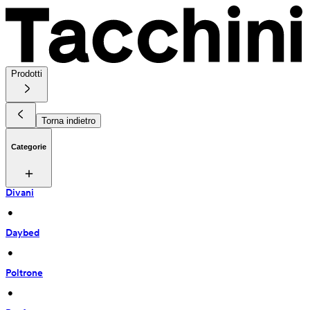
Prodotti
Torna indietro
Categorie
Divani
 • 
Daybed
 • 
Poltrone
 • 