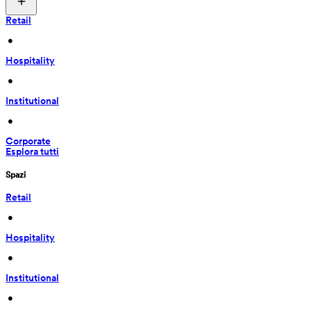
Retail
 • 
Hospitality
 • 
Institutional
 • 
Corporate
Esplora tutti
Spazi
Retail
 • 
Hospitality
 • 
Institutional
 • 