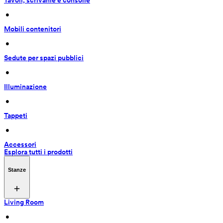
Tavoli, scrivanie e consolle
 • 
Mobili contenitori
 • 
Sedute per spazi pubblici
 • 
Illuminazione
 • 
Tappeti
 • 
Accessori
Esplora tutti i prodotti
Stanze
Living Room
 • 