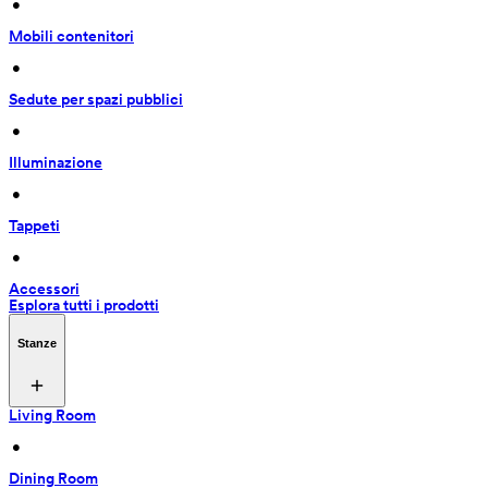
 • 
Mobili contenitori
 • 
Sedute per spazi pubblici
 • 
Illuminazione
 • 
Tappeti
 • 
Accessori
Esplora tutti i prodotti
Stanze
Living Room
 • 
Dining Room