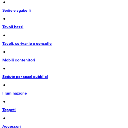
 • 
Sedie e sgabelli
 • 
Tavoli bassi
 • 
Tavoli, scrivanie e consolle
 • 
Mobili contenitori
 • 
Sedute per spazi pubblici
 • 
Illuminazione
 • 
Tappeti
 • 
Accessori