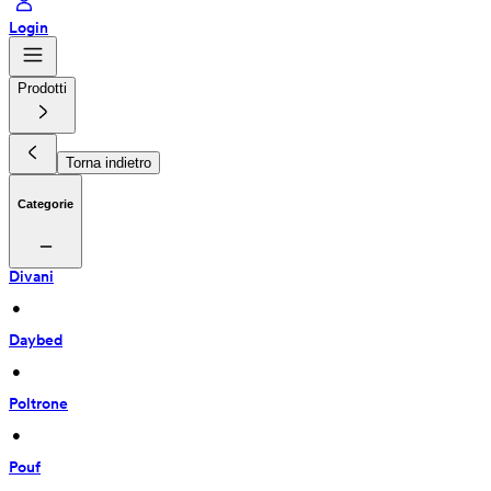
Login
Prodotti
Torna indietro
Categorie
Divani
 • 
Daybed
 • 
Poltrone
 • 
Pouf