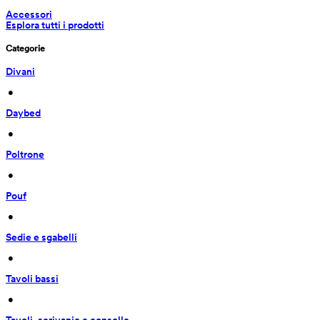
Accessori
Esplora tutti i prodotti
Categorie
Divani
 • 
Daybed
 • 
Poltrone
 • 
Pouf
 • 
Sedie e sgabelli
 • 
Tavoli bassi
 • 