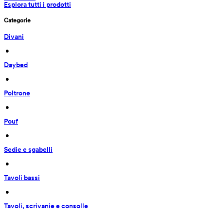
Esplora tutti i prodotti
Categorie
Divani
 • 
Daybed
 • 
Poltrone
 • 
Pouf
 • 
Sedie e sgabelli
 • 
Tavoli bassi
 • 
Tavoli, scrivanie e consolle