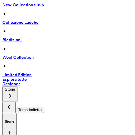
New Collection 2026
 • 
Collezione Lacche
 • 
Riedizioni
 • 
Wool Collection
 • 
Limited Edition
Esplora tutte
Designer
Storie
Torna indietro
Storie