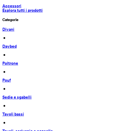
Accessori
Esplora tutti i prodotti
Categorie
Divani
 • 
Daybed
 • 
Poltrone
 • 
Pouf
 • 
Sedie e sgabelli
 • 
Tavoli bassi
 • 