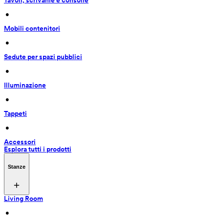
Tavoli, scrivanie e consolle
 • 
Mobili contenitori
 • 
Sedute per spazi pubblici
 • 
Illuminazione
 • 
Tappeti
 • 
Accessori
Esplora tutti i prodotti
Stanze
Living Room
 • 