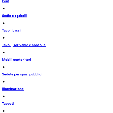
Pouf
 • 
Sedie e sgabelli
 • 
Tavoli bassi
 • 
Tavoli, scrivanie e consolle
 • 
Mobili contenitori
 • 
Sedute per spazi pubblici
 • 
Illuminazione
 • 
Tappeti
 • 