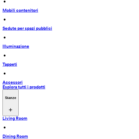
 • 
Mobili contenitori
 • 
Sedute per spazi pubblici
 • 
Illuminazione
 • 
Tappeti
 • 
Accessori
Esplora tutti i prodotti
Stanze
Living Room
 • 
Dining Room