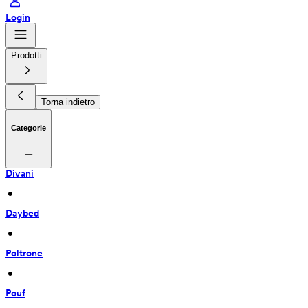
Login
Prodotti
Torna indietro
Categorie
Divani
 • 
Daybed
 • 
Poltrone
 • 
Pouf