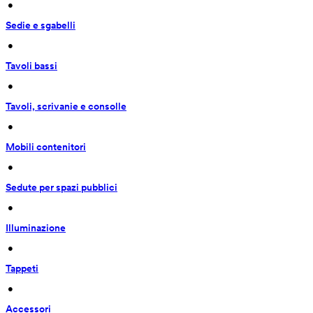
 • 
Sedie e sgabelli
 • 
Tavoli bassi
 • 
Tavoli, scrivanie e consolle
 • 
Mobili contenitori
 • 
Sedute per spazi pubblici
 • 
Illuminazione
 • 
Tappeti
 • 
Accessori