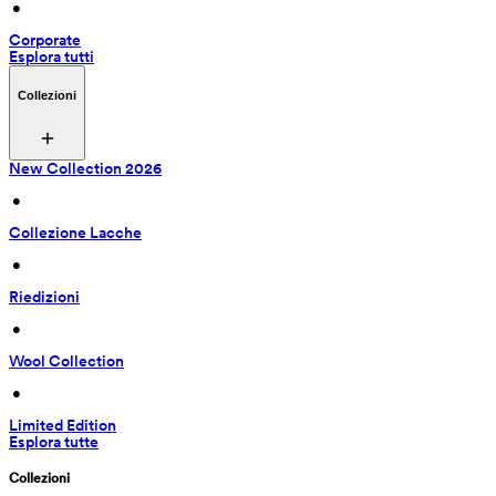
 • 
Corporate
Esplora tutti
Collezioni
New Collection 2026
 • 
Collezione Lacche
 • 
Riedizioni
 • 
Wool Collection
 • 
Limited Edition
Esplora tutte
Collezioni