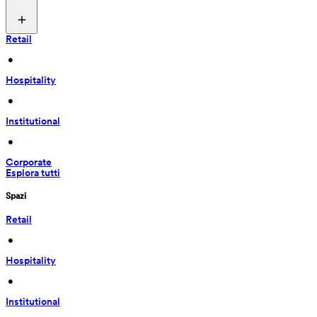
Retail
 • 
Hospitality
 • 
Institutional
 • 
Corporate
Esplora tutti
Spazi
Retail
 • 
Hospitality
 • 
Institutional