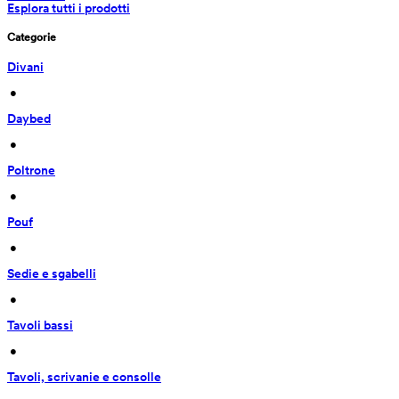
Esplora tutti i prodotti
Categorie
Divani
 • 
Daybed
 • 
Poltrone
 • 
Pouf
 • 
Sedie e sgabelli
 • 
Tavoli bassi
 • 
Tavoli, scrivanie e consolle