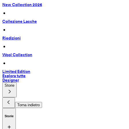
New Collection 2026
 • 
Collezione Lacche
 • 
Riedizioni
 • 
Wool Collection
 • 
Limited Edition
Esplora tutte
Designer
Storie
Torna indietro
Storie