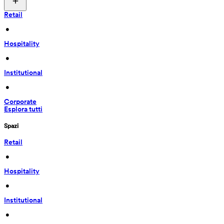
Retail
 • 
Hospitality
 • 
Institutional
 • 
Corporate
Esplora tutti
Spazi
Retail
 • 
Hospitality
 • 
Institutional
 • 