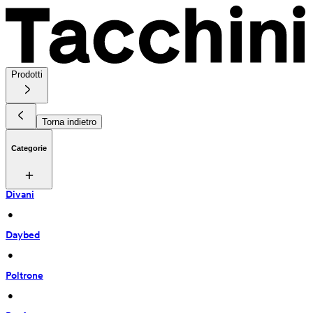
Prodotti
Torna indietro
Categorie
Divani
 • 
Daybed
 • 
Poltrone
 • 