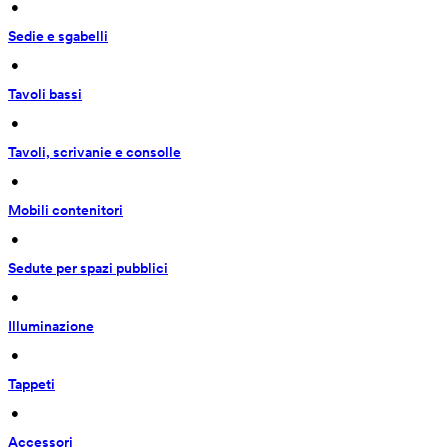
 • 
Sedie e sgabelli
 • 
Tavoli bassi
 • 
Tavoli, scrivanie e consolle
 • 
Mobili contenitori
 • 
Sedute per spazi pubblici
 • 
Illuminazione
 • 
Tappeti
 • 
Accessori