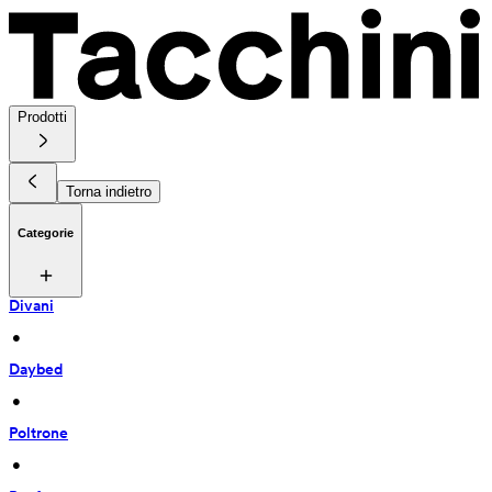
Prodotti
Torna indietro
Categorie
Divani
 • 
Daybed
 • 
Poltrone
 • 