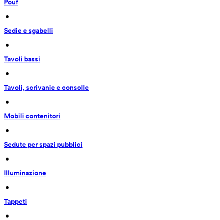
Pouf
 • 
Sedie e sgabelli
 • 
Tavoli bassi
 • 
Tavoli, scrivanie e consolle
 • 
Mobili contenitori
 • 
Sedute per spazi pubblici
 • 
Illuminazione
 • 
Tappeti
 • 