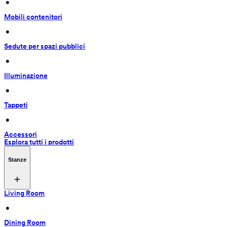
 • 
Mobili contenitori
 • 
Sedute per spazi pubblici
 • 
Illuminazione
 • 
Tappeti
 • 
Accessori
Esplora tutti i prodotti
Stanze
Living Room
 • 
Dining Room