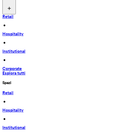
Retail
 • 
Hospitality
 • 
Institutional
 • 
Corporate
Esplora tutti
Spazi
Retail
 • 
Hospitality
 • 
Institutional