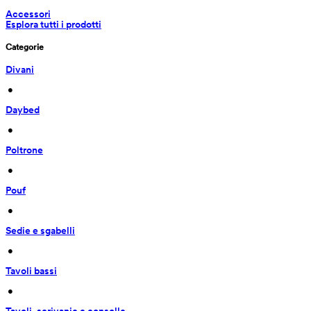
Accessori
Esplora tutti i prodotti
Categorie
Divani
 • 
Daybed
 • 
Poltrone
 • 
Pouf
 • 
Sedie e sgabelli
 • 
Tavoli bassi
 • 