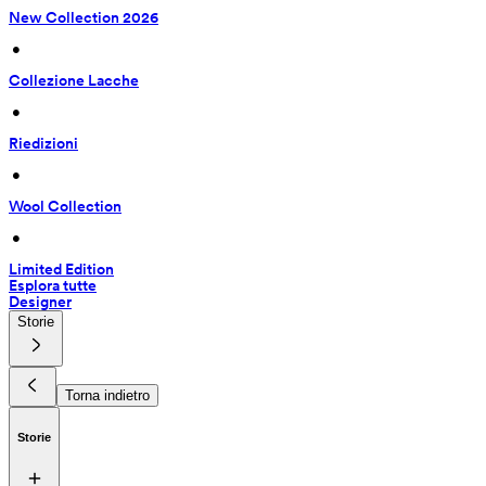
New Collection 2026
 • 
Collezione Lacche
 • 
Riedizioni
 • 
Wool Collection
 • 
Limited Edition
Esplora tutte
Designer
Storie
Torna indietro
Storie