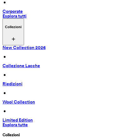
 • 
Corporate
Esplora tutti
Collezioni
New Collection 2026
 • 
Collezione Lacche
 • 
Riedizioni
 • 
Wool Collection
 • 
Limited Edition
Esplora tutte
Collezioni