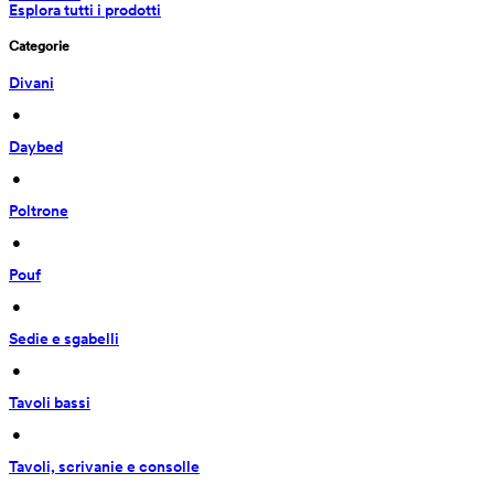
Esplora tutti i prodotti
Categorie
Divani
 • 
Daybed
 • 
Poltrone
 • 
Pouf
 • 
Sedie e sgabelli
 • 
Tavoli bassi
 • 
Tavoli, scrivanie e consolle