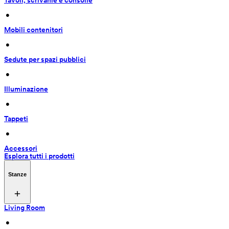
Tavoli, scrivanie e consolle
 • 
Mobili contenitori
 • 
Sedute per spazi pubblici
 • 
Illuminazione
 • 
Tappeti
 • 
Accessori
Esplora tutti i prodotti
Stanze
Living Room
 • 