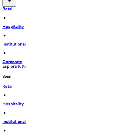
Retail
 • 
Hospitality
 • 
Institutional
 • 
Corporate
Esplora tutti
Spazi
Retail
 • 
Hospitality
 • 
Institutional
 • 