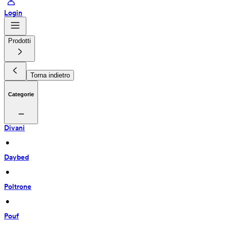
Login
Prodotti
Torna indietro
Categorie
Divani
 • 
Daybed
 • 
Poltrone
 • 
Pouf