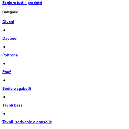
Esplora tutti i prodotti
Categorie
Divani
 • 
Daybed
 • 
Poltrone
 • 
Pouf
 • 
Sedie e sgabelli
 • 
Tavoli bassi
 • 
Tavoli, scrivanie e consolle