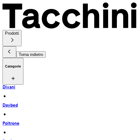
Prodotti
Torna indietro
Categorie
Divani
 • 
Daybed
 • 
Poltrone
 • 