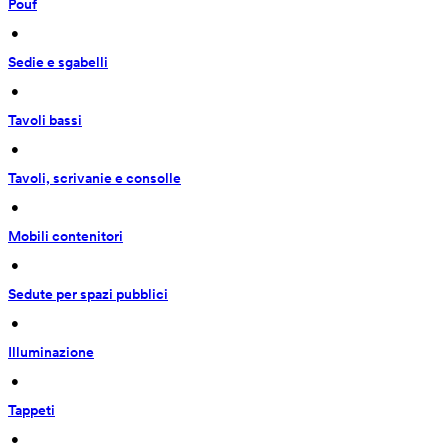
Pouf
 • 
Sedie e sgabelli
 • 
Tavoli bassi
 • 
Tavoli, scrivanie e consolle
 • 
Mobili contenitori
 • 
Sedute per spazi pubblici
 • 
Illuminazione
 • 
Tappeti
 • 