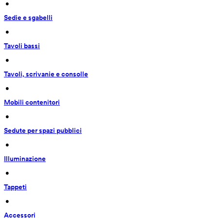
 • 
Sedie e sgabelli
 • 
Tavoli bassi
 • 
Tavoli, scrivanie e consolle
 • 
Mobili contenitori
 • 
Sedute per spazi pubblici
 • 
Illuminazione
 • 
Tappeti
 • 
Accessori