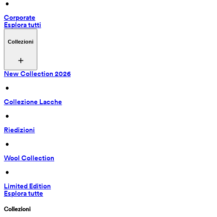
 • 
Corporate
Esplora tutti
Collezioni
New Collection 2026
 • 
Collezione Lacche
 • 
Riedizioni
 • 
Wool Collection
 • 
Limited Edition
Esplora tutte
Collezioni