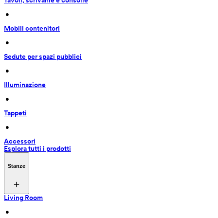
Tavoli, scrivanie e consolle
 • 
Mobili contenitori
 • 
Sedute per spazi pubblici
 • 
Illuminazione
 • 
Tappeti
 • 
Accessori
Esplora tutti i prodotti
Stanze
Living Room
 • 