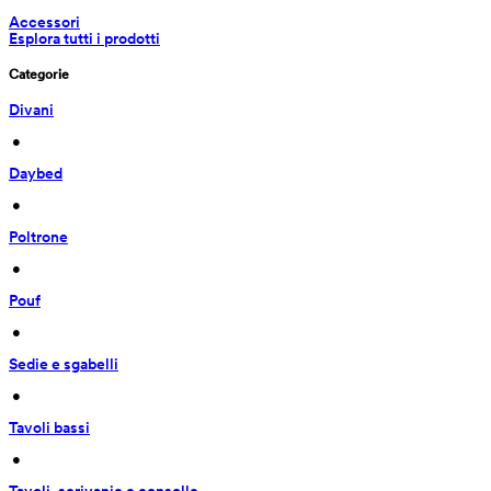
Accessori
Esplora tutti i prodotti
Categorie
Divani
 • 
Daybed
 • 
Poltrone
 • 
Pouf
 • 
Sedie e sgabelli
 • 
Tavoli bassi
 • 