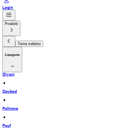
Login
Prodotti
Torna indietro
Categorie
Divani
 • 
Daybed
 • 
Poltrone
 • 
Pouf