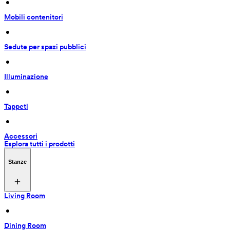
 • 
Mobili contenitori
 • 
Sedute per spazi pubblici
 • 
Illuminazione
 • 
Tappeti
 • 
Accessori
Esplora tutti i prodotti
Stanze
Living Room
 • 
Dining Room