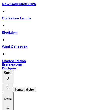
New Collection 2026
 • 
Collezione Lacche
 • 
Riedizioni
 • 
Wool Collection
 • 
Limited Edition
Esplora tutte
Designer
Storie
Torna indietro
Storie