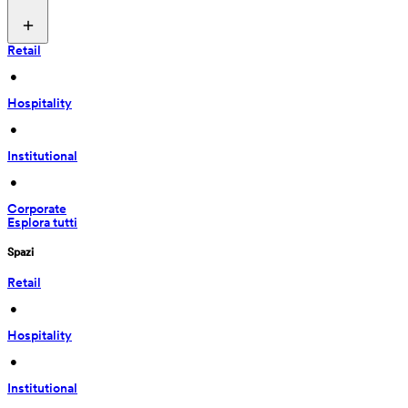
Retail
 • 
Hospitality
 • 
Institutional
 • 
Corporate
Esplora tutti
Spazi
Retail
 • 
Hospitality
 • 
Institutional