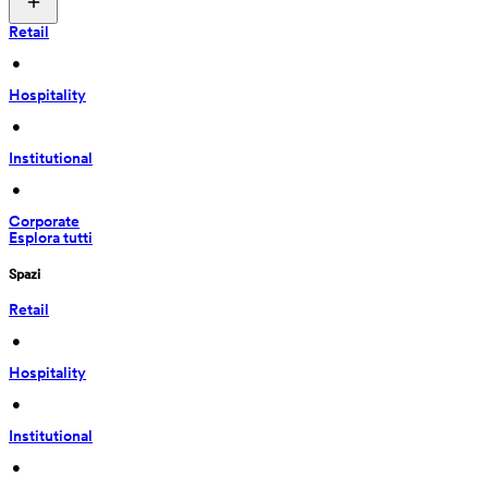
Retail
 • 
Hospitality
 • 
Institutional
 • 
Corporate
Esplora tutti
Spazi
Retail
 • 
Hospitality
 • 
Institutional
 • 