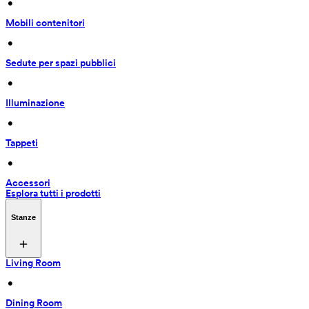
 • 
Mobili contenitori
 • 
Sedute per spazi pubblici
 • 
Illuminazione
 • 
Tappeti
 • 
Accessori
Esplora tutti i prodotti
Stanze
Living Room
 • 
Dining Room