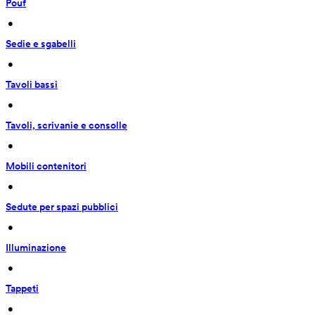
Pouf
 • 
Sedie e sgabelli
 • 
Tavoli bassi
 • 
Tavoli, scrivanie e consolle
 • 
Mobili contenitori
 • 
Sedute per spazi pubblici
 • 
Illuminazione
 • 
Tappeti
 • 