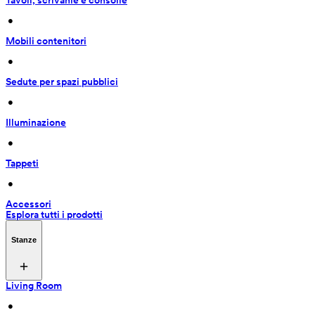
Tavoli, scrivanie e consolle
 • 
Mobili contenitori
 • 
Sedute per spazi pubblici
 • 
Illuminazione
 • 
Tappeti
 • 
Accessori
Esplora tutti i prodotti
Stanze
Living Room
 • 