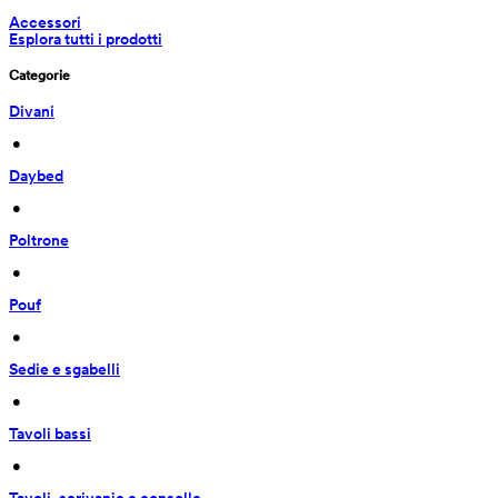
Accessori
Esplora tutti i prodotti
Categorie
Divani
 • 
Daybed
 • 
Poltrone
 • 
Pouf
 • 
Sedie e sgabelli
 • 
Tavoli bassi
 • 