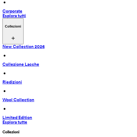
 • 
Corporate
Esplora tutti
Collezioni
New Collection 2026
 • 
Collezione Lacche
 • 
Riedizioni
 • 
Wool Collection
 • 
Limited Edition
Esplora tutte
Collezioni