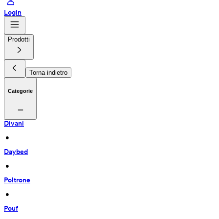
Login
Prodotti
Torna indietro
Categorie
Divani
 • 
Daybed
 • 
Poltrone
 • 
Pouf