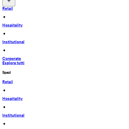
Retail
 • 
Hospitality
 • 
Institutional
 • 
Corporate
Esplora tutti
Spazi
Retail
 • 
Hospitality
 • 
Institutional
 • 