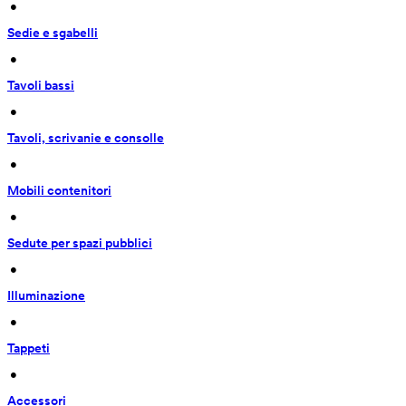
 • 
Sedie e sgabelli
 • 
Tavoli bassi
 • 
Tavoli, scrivanie e consolle
 • 
Mobili contenitori
 • 
Sedute per spazi pubblici
 • 
Illuminazione
 • 
Tappeti
 • 
Accessori