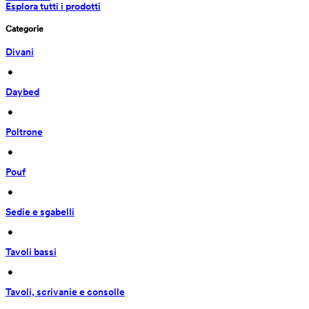
Esplora tutti i prodotti
Categorie
Divani
 • 
Daybed
 • 
Poltrone
 • 
Pouf
 • 
Sedie e sgabelli
 • 
Tavoli bassi
 • 
Tavoli, scrivanie e consolle