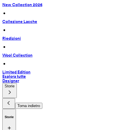
New Collection 2026
 • 
Collezione Lacche
 • 
Riedizioni
 • 
Wool Collection
 • 
Limited Edition
Esplora tutte
Designer
Storie
Torna indietro
Storie