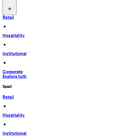
Retail
 • 
Hospitality
 • 
Institutional
 • 
Corporate
Esplora tutti
Spazi
Retail
 • 
Hospitality
 • 
Institutional