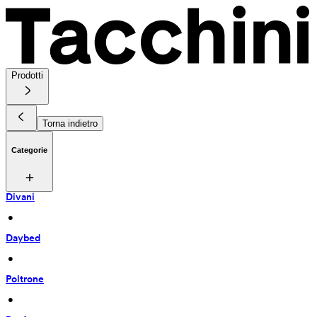
Prodotti
Torna indietro
Categorie
Divani
 • 
Daybed
 • 
Poltrone
 • 