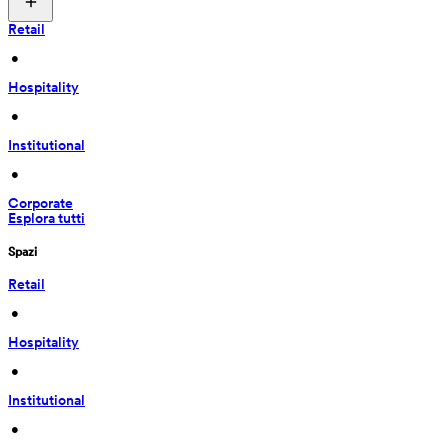
Retail
 • 
Hospitality
 • 
Institutional
 • 
Corporate
Esplora tutti
Spazi
Retail
 • 
Hospitality
 • 
Institutional
 • 