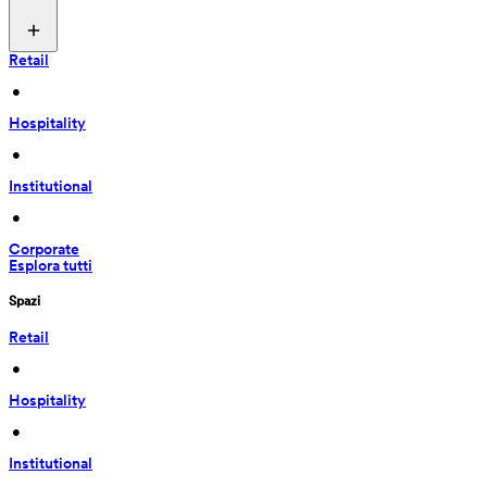
Retail
 • 
Hospitality
 • 
Institutional
 • 
Corporate
Esplora tutti
Spazi
Retail
 • 
Hospitality
 • 
Institutional