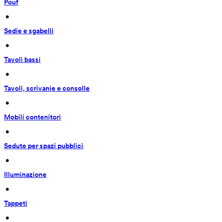
Pouf
 • 
Sedie e sgabelli
 • 
Tavoli bassi
 • 
Tavoli, scrivanie e consolle
 • 
Mobili contenitori
 • 
Sedute per spazi pubblici
 • 
Illuminazione
 • 
Tappeti
 • 