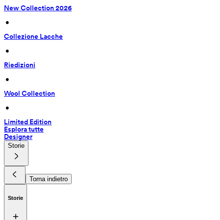
New Collection 2026
 • 
Collezione Lacche
 • 
Riedizioni
 • 
Wool Collection
 • 
Limited Edition
Esplora tutte
Designer
Storie
Torna indietro
Storie