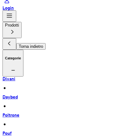
Login
Prodotti
Torna indietro
Categorie
Divani
 • 
Daybed
 • 
Poltrone
 • 
Pouf