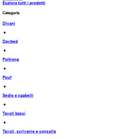
Esplora tutti i prodotti
Categorie
Divani
 • 
Daybed
 • 
Poltrone
 • 
Pouf
 • 
Sedie e sgabelli
 • 
Tavoli bassi
 • 
Tavoli, scrivanie e consolle