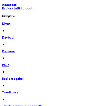
Accessori
Esplora tutti i prodotti
Categorie
Divani
 • 
Daybed
 • 
Poltrone
 • 
Pouf
 • 
Sedie e sgabelli
 • 
Tavoli bassi
 • 