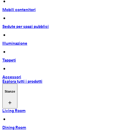
 • 
Mobili contenitori
 • 
Sedute per spazi pubblici
 • 
Illuminazione
 • 
Tappeti
 • 
Accessori
Esplora tutti i prodotti
Stanze
Living Room
 • 
Dining Room