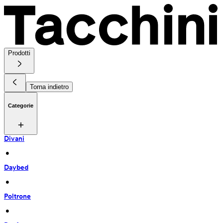
Prodotti
Torna indietro
Categorie
Divani
 • 
Daybed
 • 
Poltrone
 • 