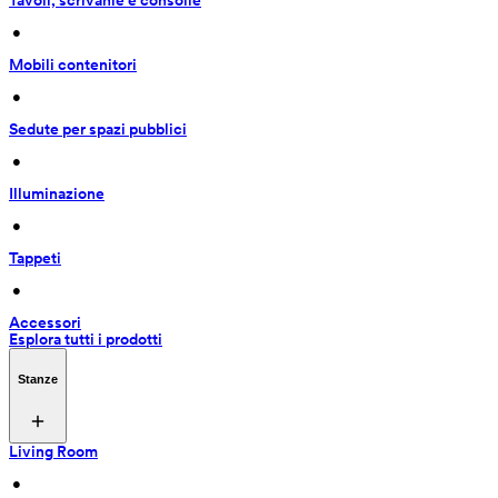
Tavoli, scrivanie e consolle
 • 
Mobili contenitori
 • 
Sedute per spazi pubblici
 • 
Illuminazione
 • 
Tappeti
 • 
Accessori
Esplora tutti i prodotti
Stanze
Living Room
 • 