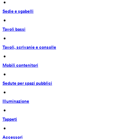
 • 
Sedie e sgabelli
 • 
Tavoli bassi
 • 
Tavoli, scrivanie e consolle
 • 
Mobili contenitori
 • 
Sedute per spazi pubblici
 • 
Illuminazione
 • 
Tappeti
 • 
Accessori