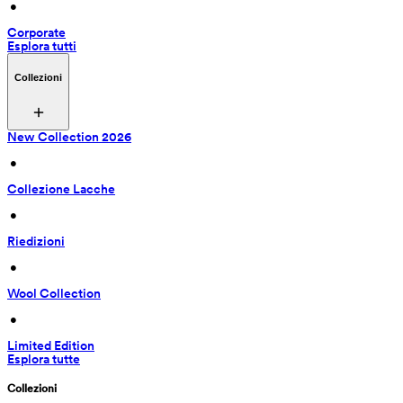
 • 
Corporate
Esplora tutti
Collezioni
New Collection 2026
 • 
Collezione Lacche
 • 
Riedizioni
 • 
Wool Collection
 • 
Limited Edition
Esplora tutte
Collezioni