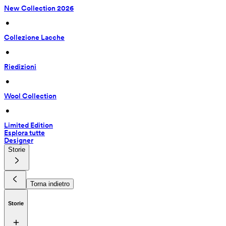
New Collection 2026
 • 
Collezione Lacche
 • 
Riedizioni
 • 
Wool Collection
 • 
Limited Edition
Esplora tutte
Designer
Storie
Torna indietro
Storie