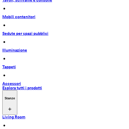
Tavoli, scrivanie e consolle
 • 
Mobili contenitori
 • 
Sedute per spazi pubblici
 • 
Illuminazione
 • 
Tappeti
 • 
Accessori
Esplora tutti i prodotti
Stanze
Living Room
 • 