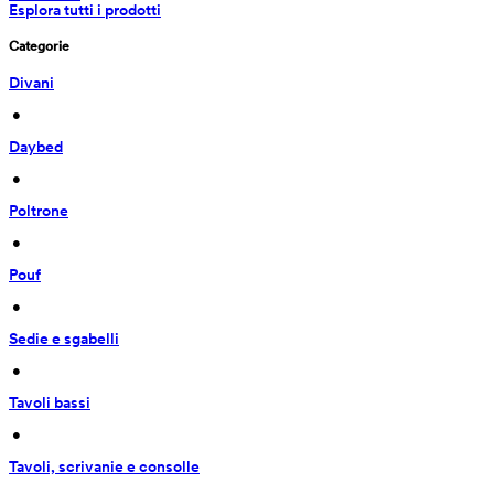
Esplora tutti i prodotti
Categorie
Divani
 • 
Daybed
 • 
Poltrone
 • 
Pouf
 • 
Sedie e sgabelli
 • 
Tavoli bassi
 • 
Tavoli, scrivanie e consolle