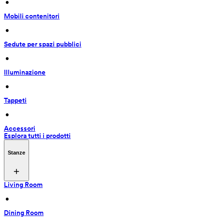
 • 
Mobili contenitori
 • 
Sedute per spazi pubblici
 • 
Illuminazione
 • 
Tappeti
 • 
Accessori
Esplora tutti i prodotti
Stanze
Living Room
 • 
Dining Room