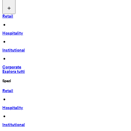
Retail
 • 
Hospitality
 • 
Institutional
 • 
Corporate
Esplora tutti
Spazi
Retail
 • 
Hospitality
 • 
Institutional