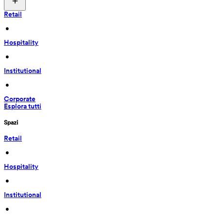
Retail
 • 
Hospitality
 • 
Institutional
 • 
Corporate
Esplora tutti
Spazi
Retail
 • 
Hospitality
 • 
Institutional
 • 