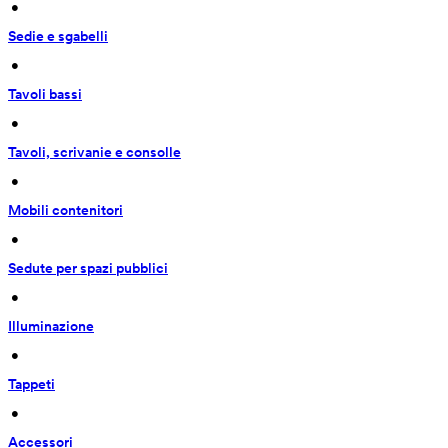
 • 
Sedie e sgabelli
 • 
Tavoli bassi
 • 
Tavoli, scrivanie e consolle
 • 
Mobili contenitori
 • 
Sedute per spazi pubblici
 • 
Illuminazione
 • 
Tappeti
 • 
Accessori