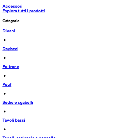
Accessori
Esplora tutti i prodotti
Categorie
Divani
 • 
Daybed
 • 
Poltrone
 • 
Pouf
 • 
Sedie e sgabelli
 • 
Tavoli bassi
 • 