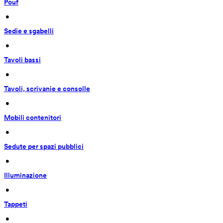
Pouf
 • 
Sedie e sgabelli
 • 
Tavoli bassi
 • 
Tavoli, scrivanie e consolle
 • 
Mobili contenitori
 • 
Sedute per spazi pubblici
 • 
Illuminazione
 • 
Tappeti
 • 