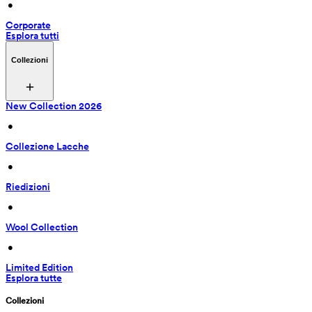
 • 
Corporate
Esplora tutti
Collezioni
New Collection 2026
 • 
Collezione Lacche
 • 
Riedizioni
 • 
Wool Collection
 • 
Limited Edition
Esplora tutte
Collezioni