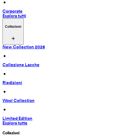
 • 
Corporate
Esplora tutti
Collezioni
New Collection 2026
 • 
Collezione Lacche
 • 
Riedizioni
 • 
Wool Collection
 • 
Limited Edition
Esplora tutte
Collezioni