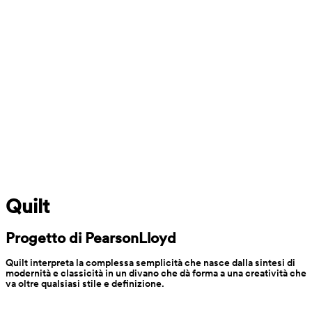
Quilt
Progetto di PearsonLloyd
Quilt interpreta la complessa semplicità che nasce dalla sintesi di 
modernità e classicità in un divano che dà forma a una creatività che 
va oltre qualsiasi stile e definizione.