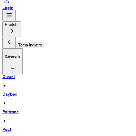
Login
Prodotti
Torna indietro
Categorie
Divani
 • 
Daybed
 • 
Poltrone
 • 
Pouf