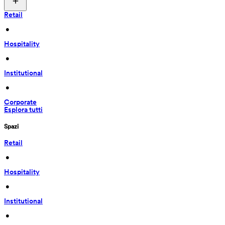
Retail
 • 
Hospitality
 • 
Institutional
 • 
Corporate
Esplora tutti
Spazi
Retail
 • 
Hospitality
 • 
Institutional
 • 