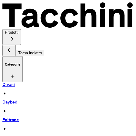
Prodotti
Torna indietro
Categorie
Divani
 • 
Daybed
 • 
Poltrone
 • 