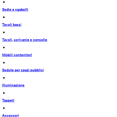
 • 
Sedie e sgabelli
 • 
Tavoli bassi
 • 
Tavoli, scrivanie e consolle
 • 
Mobili contenitori
 • 
Sedute per spazi pubblici
 • 
Illuminazione
 • 
Tappeti
 • 
Accessori