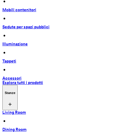
 • 
Mobili contenitori
 • 
Sedute per spazi pubblici
 • 
Illuminazione
 • 
Tappeti
 • 
Accessori
Esplora tutti i prodotti
Stanze
Living Room
 • 
Dining Room