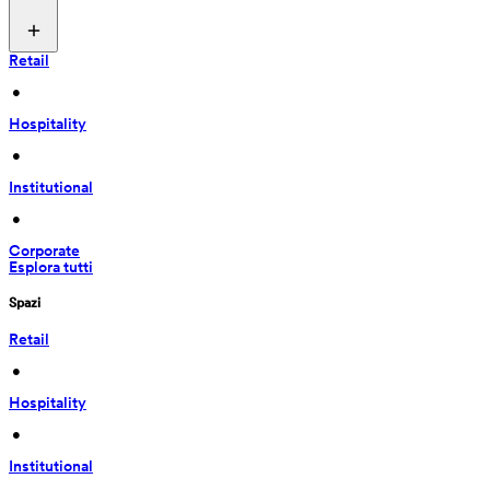
Retail
 • 
Hospitality
 • 
Institutional
 • 
Corporate
Esplora tutti
Spazi
Retail
 • 
Hospitality
 • 
Institutional