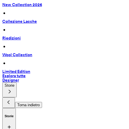
New Collection 2026
 • 
Collezione Lacche
 • 
Riedizioni
 • 
Wool Collection
 • 
Limited Edition
Esplora tutte
Designer
Storie
Torna indietro
Storie