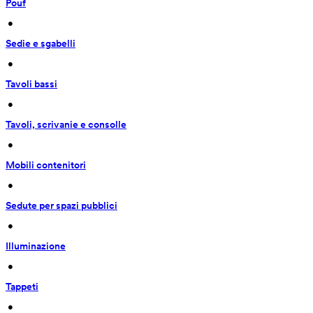
Pouf
 • 
Sedie e sgabelli
 • 
Tavoli bassi
 • 
Tavoli, scrivanie e consolle
 • 
Mobili contenitori
 • 
Sedute per spazi pubblici
 • 
Illuminazione
 • 
Tappeti
 • 