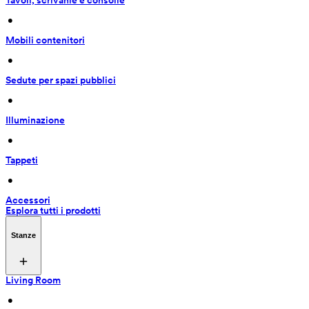
Tavoli, scrivanie e consolle
 • 
Mobili contenitori
 • 
Sedute per spazi pubblici
 • 
Illuminazione
 • 
Tappeti
 • 
Accessori
Esplora tutti i prodotti
Stanze
Living Room
 • 