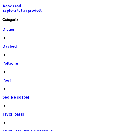
Accessori
Esplora tutti i prodotti
Categorie
Divani
 • 
Daybed
 • 
Poltrone
 • 
Pouf
 • 
Sedie e sgabelli
 • 
Tavoli bassi
 • 