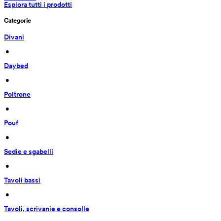
Esplora tutti i prodotti
Categorie
Divani
 • 
Daybed
 • 
Poltrone
 • 
Pouf
 • 
Sedie e sgabelli
 • 
Tavoli bassi
 • 
Tavoli, scrivanie e consolle