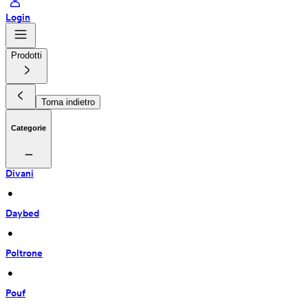
Login
Prodotti
Torna indietro
Categorie
Divani
 • 
Daybed
 • 
Poltrone
 • 
Pouf