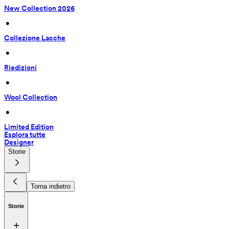
New Collection 2026
 • 
Collezione Lacche
 • 
Riedizioni
 • 
Wool Collection
 • 
Limited Edition
Esplora tutte
Designer
Storie
Torna indietro
Storie