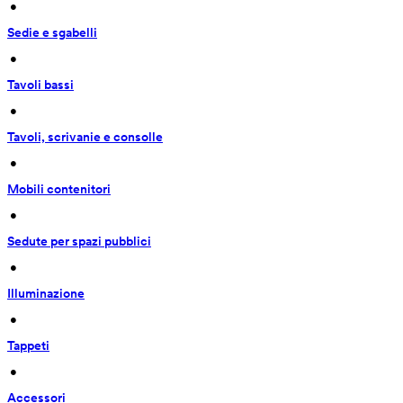
 • 
Sedie e sgabelli
 • 
Tavoli bassi
 • 
Tavoli, scrivanie e consolle
 • 
Mobili contenitori
 • 
Sedute per spazi pubblici
 • 
Illuminazione
 • 
Tappeti
 • 
Accessori