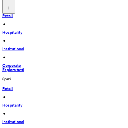
Retail
 • 
Hospitality
 • 
Institutional
 • 
Corporate
Esplora tutti
Spazi
Retail
 • 
Hospitality
 • 
Institutional