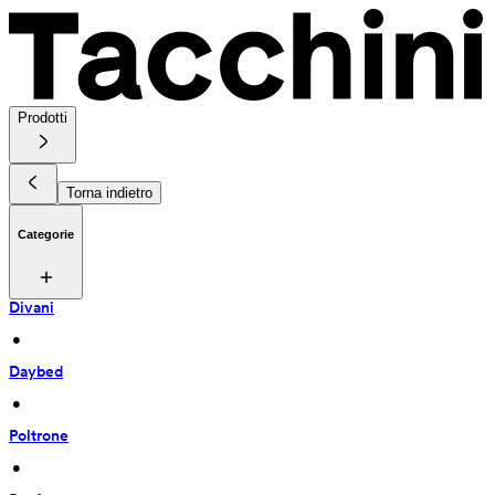
Prodotti
Torna indietro
Categorie
Divani
 • 
Daybed
 • 
Poltrone
 • 