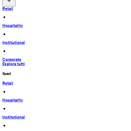
Retail
 • 
Hospitality
 • 
Institutional
 • 
Corporate
Esplora tutti
Spazi
Retail
 • 
Hospitality
 • 
Institutional
 • 