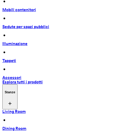
 • 
Mobili contenitori
 • 
Sedute per spazi pubblici
 • 
Illuminazione
 • 
Tappeti
 • 
Accessori
Esplora tutti i prodotti
Stanze
Living Room
 • 
Dining Room