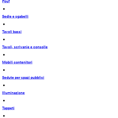
Pouf
 • 
Sedie e sgabelli
 • 
Tavoli bassi
 • 
Tavoli, scrivanie e consolle
 • 
Mobili contenitori
 • 
Sedute per spazi pubblici
 • 
Illuminazione
 • 
Tappeti
 • 