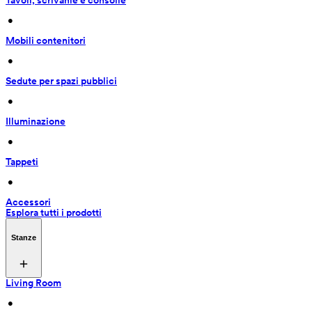
Tavoli, scrivanie e consolle
 • 
Mobili contenitori
 • 
Sedute per spazi pubblici
 • 
Illuminazione
 • 
Tappeti
 • 
Accessori
Esplora tutti i prodotti
Stanze
Living Room
 • 