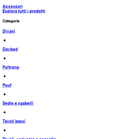
Accessori
Esplora tutti i prodotti
Categorie
Divani
 • 
Daybed
 • 
Poltrone
 • 
Pouf
 • 
Sedie e sgabelli
 • 
Tavoli bassi
 • 