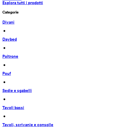
Esplora tutti i prodotti
Categorie
Divani
 • 
Daybed
 • 
Poltrone
 • 
Pouf
 • 
Sedie e sgabelli
 • 
Tavoli bassi
 • 
Tavoli, scrivanie e consolle