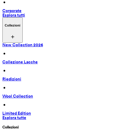
 • 
Corporate
Esplora tutti
Collezioni
New Collection 2026
 • 
Collezione Lacche
 • 
Riedizioni
 • 
Wool Collection
 • 
Limited Edition
Esplora tutte
Collezioni