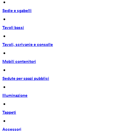
 • 
Sedie e sgabelli
 • 
Tavoli bassi
 • 
Tavoli, scrivanie e consolle
 • 
Mobili contenitori
 • 
Sedute per spazi pubblici
 • 
Illuminazione
 • 
Tappeti
 • 
Accessori