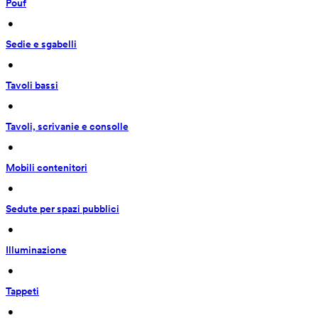
Pouf
 • 
Sedie e sgabelli
 • 
Tavoli bassi
 • 
Tavoli, scrivanie e consolle
 • 
Mobili contenitori
 • 
Sedute per spazi pubblici
 • 
Illuminazione
 • 
Tappeti
 • 