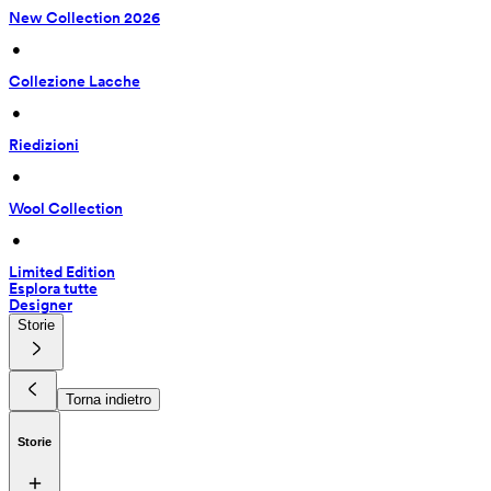
New Collection 2026
 • 
Collezione Lacche
 • 
Riedizioni
 • 
Wool Collection
 • 
Limited Edition
Esplora tutte
Designer
Storie
Torna indietro
Storie