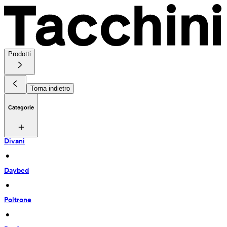
Prodotti
Torna indietro
Categorie
Divani
 • 
Daybed
 • 
Poltrone
 • 