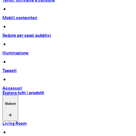
Tavoli, scrivanie e consolle
 • 
Mobili contenitori
 • 
Sedute per spazi pubblici
 • 
Illuminazione
 • 
Tappeti
 • 
Accessori
Esplora tutti i prodotti
Stanze
Living Room
 • 