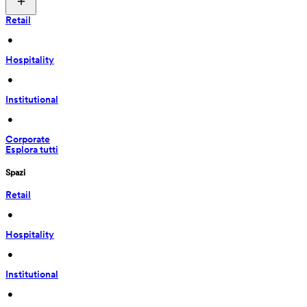
Retail
 • 
Hospitality
 • 
Institutional
 • 
Corporate
Esplora tutti
Spazi
Retail
 • 
Hospitality
 • 
Institutional
 • 