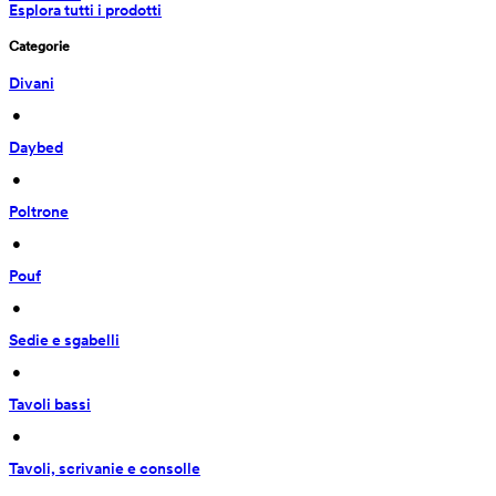
Esplora tutti i prodotti
Categorie
Divani
 • 
Daybed
 • 
Poltrone
 • 
Pouf
 • 
Sedie e sgabelli
 • 
Tavoli bassi
 • 
Tavoli, scrivanie e consolle