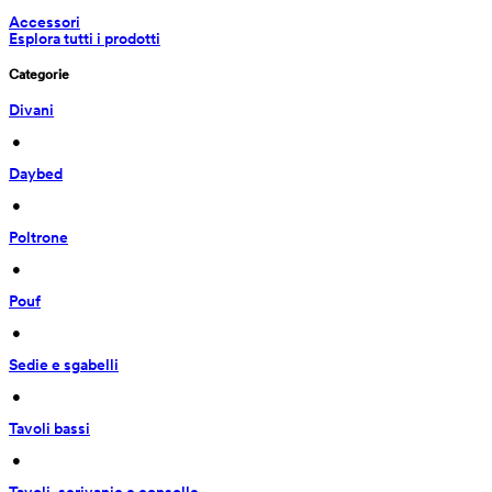
Accessori
Esplora tutti i prodotti
Categorie
Divani
 • 
Daybed
 • 
Poltrone
 • 
Pouf
 • 
Sedie e sgabelli
 • 
Tavoli bassi
 • 