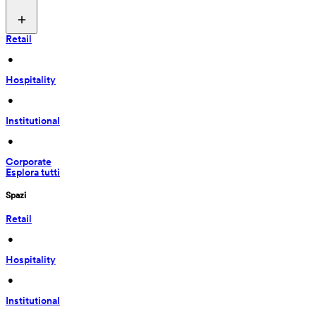
Retail
 • 
Hospitality
 • 
Institutional
 • 
Corporate
Esplora tutti
Spazi
Retail
 • 
Hospitality
 • 
Institutional