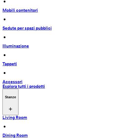
 • 
Mobili contenitori
 • 
Sedute per spazi pubblici
 • 
Illuminazione
 • 
Tappeti
 • 
Accessori
Esplora tutti i prodotti
Stanze
Living Room
 • 
Dining Room