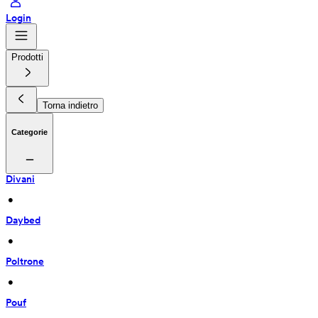
Login
Prodotti
Torna indietro
Categorie
Divani
 • 
Daybed
 • 
Poltrone
 • 
Pouf