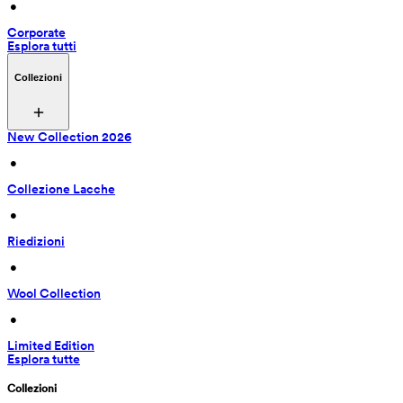
 • 
Corporate
Esplora tutti
Collezioni
New Collection 2026
 • 
Collezione Lacche
 • 
Riedizioni
 • 
Wool Collection
 • 
Limited Edition
Esplora tutte
Collezioni