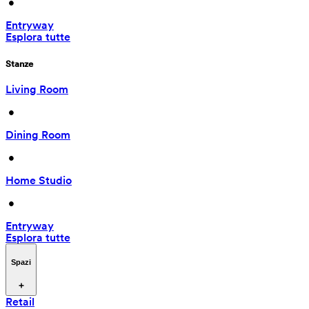
 • 
Entryway
Esplora tutte
Stanze
Living Room
 • 
Dining Room
 • 
Home Studio
 • 
Entryway
Esplora tutte
Spazi
Retail