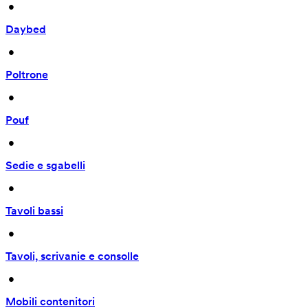
 • 
Daybed
 • 
Poltrone
 • 
Pouf
 • 
Sedie e sgabelli
 • 
Tavoli bassi
 • 
Tavoli, scrivanie e consolle
 • 
Mobili contenitori