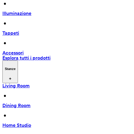
 • 
Illuminazione
 • 
Tappeti
 • 
Accessori
Esplora tutti i prodotti
Stanze
Living Room
 • 
Dining Room
 • 
Home Studio