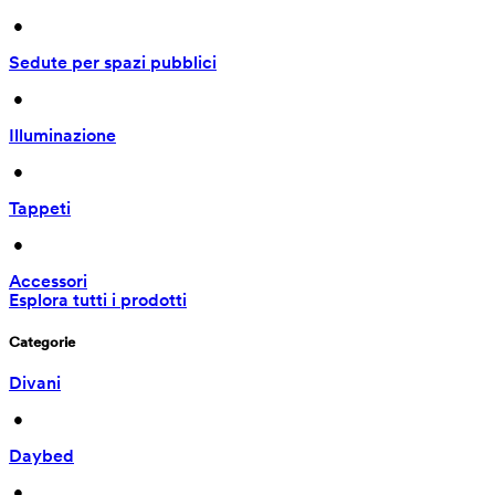
 • 
Sedute per spazi pubblici
 • 
Illuminazione
 • 
Tappeti
 • 
Accessori
Esplora tutti i prodotti
Categorie
Divani
 • 
Daybed
 • 