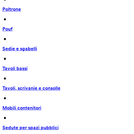
Poltrone
 • 
Pouf
 • 
Sedie e sgabelli
 • 
Tavoli bassi
 • 
Tavoli, scrivanie e consolle
 • 
Mobili contenitori
 • 
Sedute per spazi pubblici