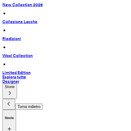
New Collection 2026
 • 
Collezione Lacche
 • 
Riedizioni
 • 
Wool Collection
 • 
Limited Edition
Esplora tutte
Designer
Storie
Torna indietro
Storie