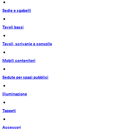
 • 
Sedie e sgabelli
 • 
Tavoli bassi
 • 
Tavoli, scrivanie e consolle
 • 
Mobili contenitori
 • 
Sedute per spazi pubblici
 • 
Illuminazione
 • 
Tappeti
 • 
Accessori