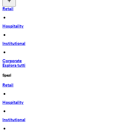
Retail
 • 
Hospitality
 • 
Institutional
 • 
Corporate
Esplora tutti
Spazi
Retail
 • 
Hospitality
 • 
Institutional
 • 