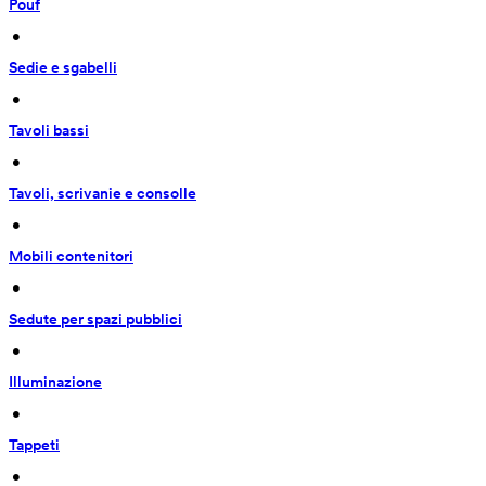
Pouf
 • 
Sedie e sgabelli
 • 
Tavoli bassi
 • 
Tavoli, scrivanie e consolle
 • 
Mobili contenitori
 • 
Sedute per spazi pubblici
 • 
Illuminazione
 • 
Tappeti
 • 