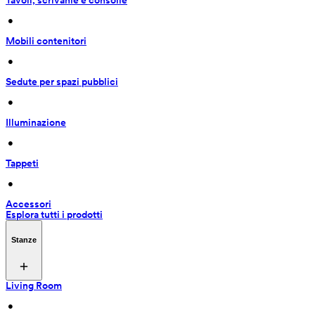
Tavoli, scrivanie e consolle
 • 
Mobili contenitori
 • 
Sedute per spazi pubblici
 • 
Illuminazione
 • 
Tappeti
 • 
Accessori
Esplora tutti i prodotti
Stanze
Living Room
 • 