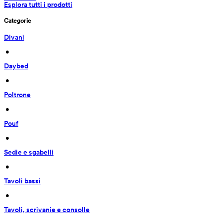
Esplora tutti i prodotti
Categorie
Divani
 • 
Daybed
 • 
Poltrone
 • 
Pouf
 • 
Sedie e sgabelli
 • 
Tavoli bassi
 • 
Tavoli, scrivanie e consolle