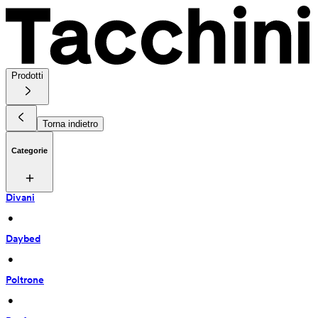
Prodotti
Torna indietro
Categorie
Divani
 • 
Daybed
 • 
Poltrone
 • 