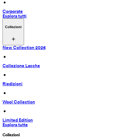
 • 
Corporate
Esplora tutti
Collezioni
New Collection 2026
 • 
Collezione Lacche
 • 
Riedizioni
 • 
Wool Collection
 • 
Limited Edition
Esplora tutte
Collezioni