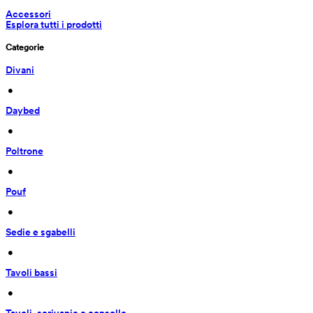
Accessori
Esplora tutti i prodotti
Categorie
Divani
 • 
Daybed
 • 
Poltrone
 • 
Pouf
 • 
Sedie e sgabelli
 • 
Tavoli bassi
 • 