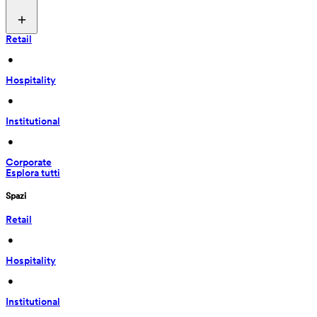
Retail
 • 
Hospitality
 • 
Institutional
 • 
Corporate
Esplora tutti
Spazi
Retail
 • 
Hospitality
 • 
Institutional