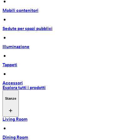
 • 
Mobili contenitori
 • 
Sedute per spazi pubblici
 • 
Illuminazione
 • 
Tappeti
 • 
Accessori
Esplora tutti i prodotti
Stanze
Living Room
 • 
Dining Room