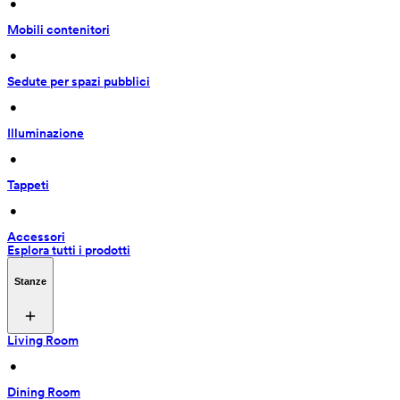
 • 
Mobili contenitori
 • 
Sedute per spazi pubblici
 • 
Illuminazione
 • 
Tappeti
 • 
Accessori
Esplora tutti i prodotti
Stanze
Living Room
 • 
Dining Room