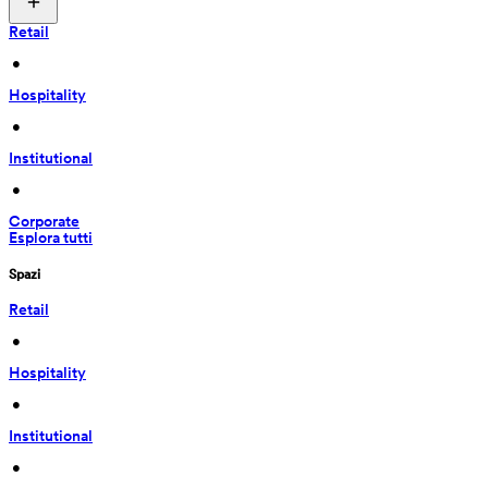
Retail
 • 
Hospitality
 • 
Institutional
 • 
Corporate
Esplora tutti
Spazi
Retail
 • 
Hospitality
 • 
Institutional
 • 