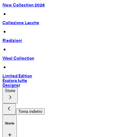
New Collection 2026
 • 
Collezione Lacche
 • 
Riedizioni
 • 
Wool Collection
 • 
Limited Edition
Esplora tutte
Designer
Storie
Torna indietro
Storie