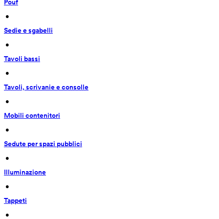
Pouf
 • 
Sedie e sgabelli
 • 
Tavoli bassi
 • 
Tavoli, scrivanie e consolle
 • 
Mobili contenitori
 • 
Sedute per spazi pubblici
 • 
Illuminazione
 • 
Tappeti
 • 