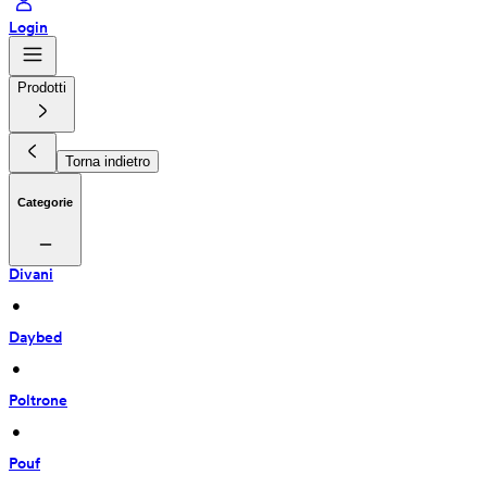
Login
Prodotti
Torna indietro
Categorie
Divani
 • 
Daybed
 • 
Poltrone
 • 
Pouf