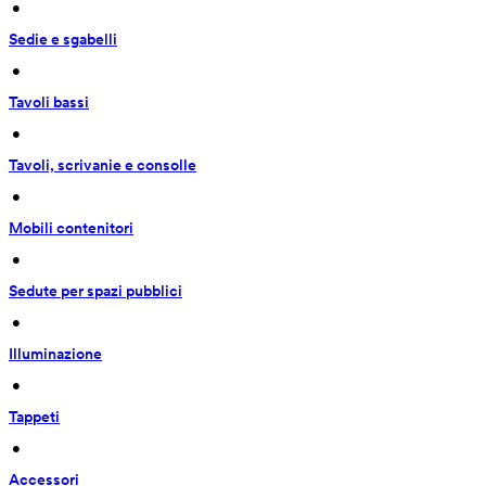
 • 
Sedie e sgabelli
 • 
Tavoli bassi
 • 
Tavoli, scrivanie e consolle
 • 
Mobili contenitori
 • 
Sedute per spazi pubblici
 • 
Illuminazione
 • 
Tappeti
 • 
Accessori