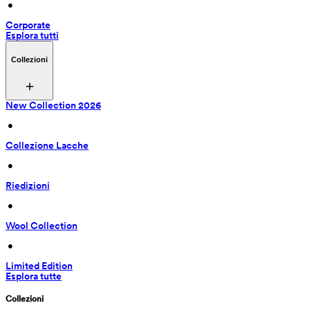
 • 
Corporate
Esplora tutti
Collezioni
New Collection 2026
 • 
Collezione Lacche
 • 
Riedizioni
 • 
Wool Collection
 • 
Limited Edition
Esplora tutte
Collezioni