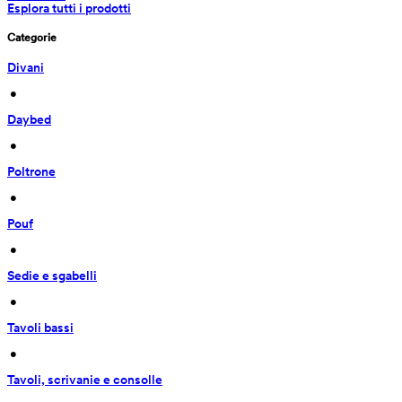
Esplora tutti i prodotti
Categorie
Divani
 • 
Daybed
 • 
Poltrone
 • 
Pouf
 • 
Sedie e sgabelli
 • 
Tavoli bassi
 • 
Tavoli, scrivanie e consolle