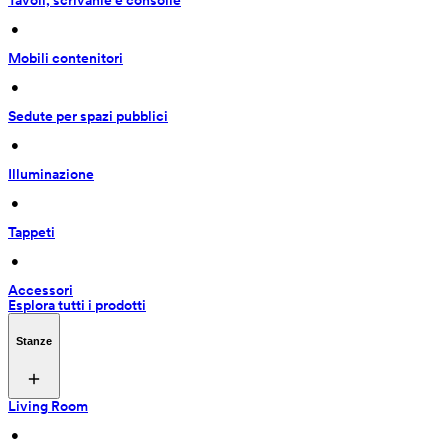
Tavoli, scrivanie e consolle
 • 
Mobili contenitori
 • 
Sedute per spazi pubblici
 • 
Illuminazione
 • 
Tappeti
 • 
Accessori
Esplora tutti i prodotti
Stanze
Living Room
 • 