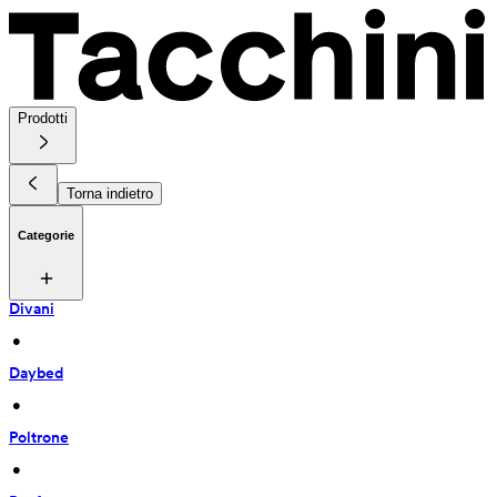
Prodotti
Torna indietro
Categorie
Divani
 • 
Daybed
 • 
Poltrone
 • 