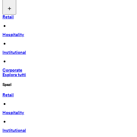
Retail
 • 
Hospitality
 • 
Institutional
 • 
Corporate
Esplora tutti
Spazi
Retail
 • 
Hospitality
 • 
Institutional