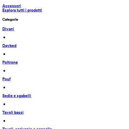
Accessori
Esplora tutti i prodotti
Categorie
Divani
 • 
Daybed
 • 
Poltrone
 • 
Pouf
 • 
Sedie e sgabelli
 • 
Tavoli bassi
 • 