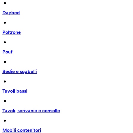
 • 
Daybed
 • 
Poltrone
 • 
Pouf
 • 
Sedie e sgabelli
 • 
Tavoli bassi
 • 
Tavoli, scrivanie e consolle
 • 
Mobili contenitori