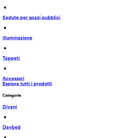
 • 
Sedute per spazi pubblici
 • 
Illuminazione
 • 
Tappeti
 • 
Accessori
Esplora tutti i prodotti
Categorie
Divani
 • 
Daybed
 • 