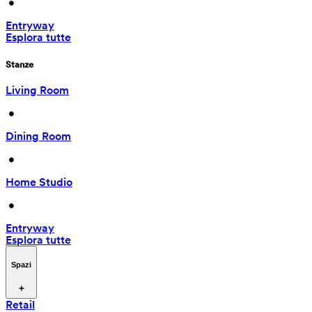
 • 
Entryway
Esplora tutte
Stanze
Living Room
 • 
Dining Room
 • 
Home Studio
 • 
Entryway
Esplora tutte
Spazi
Retail