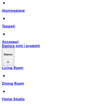
 • 
Illuminazione
 • 
Tappeti
 • 
Accessori
Esplora tutti i prodotti
Stanze
Living Room
 • 
Dining Room
 • 
Home Studio