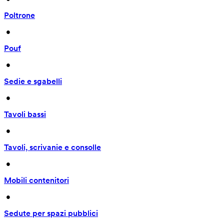
Poltrone
 • 
Pouf
 • 
Sedie e sgabelli
 • 
Tavoli bassi
 • 
Tavoli, scrivanie e consolle
 • 
Mobili contenitori
 • 
Sedute per spazi pubblici