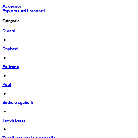
Accessori
Esplora tutti i prodotti
Categorie
Divani
 • 
Daybed
 • 
Poltrone
 • 
Pouf
 • 
Sedie e sgabelli
 • 
Tavoli bassi
 • 