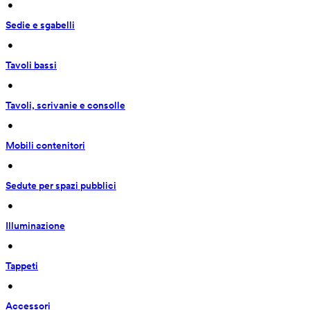
 • 
Sedie e sgabelli
 • 
Tavoli bassi
 • 
Tavoli, scrivanie e consolle
 • 
Mobili contenitori
 • 
Sedute per spazi pubblici
 • 
Illuminazione
 • 
Tappeti
 • 
Accessori