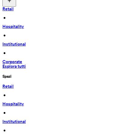
Retail
 • 
Hospitality
 • 
Institutional
 • 
Corporate
Esplora tutti
Spazi
Retail
 • 
Hospitality
 • 
Institutional
 • 