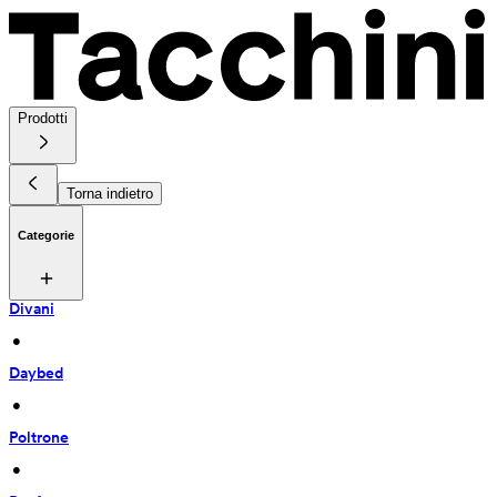
Prodotti
Torna indietro
Categorie
Divani
 • 
Daybed
 • 
Poltrone
 • 