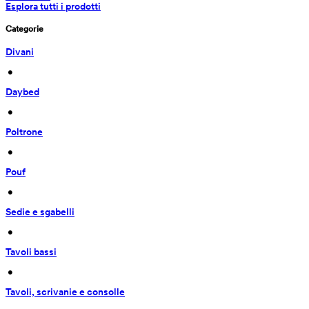
Esplora tutti i prodotti
Categorie
Divani
 • 
Daybed
 • 
Poltrone
 • 
Pouf
 • 
Sedie e sgabelli
 • 
Tavoli bassi
 • 
Tavoli, scrivanie e consolle