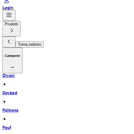
Login
Prodotti
Torna indietro
Categorie
Divani
 • 
Daybed
 • 
Poltrone
 • 
Pouf