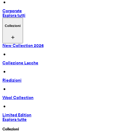
 • 
Corporate
Esplora tutti
Collezioni
New Collection 2026
 • 
Collezione Lacche
 • 
Riedizioni
 • 
Wool Collection
 • 
Limited Edition
Esplora tutte
Collezioni