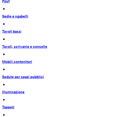
Pouf
 • 
Sedie e sgabelli
 • 
Tavoli bassi
 • 
Tavoli, scrivanie e consolle
 • 
Mobili contenitori
 • 
Sedute per spazi pubblici
 • 
Illuminazione
 • 
Tappeti
 • 