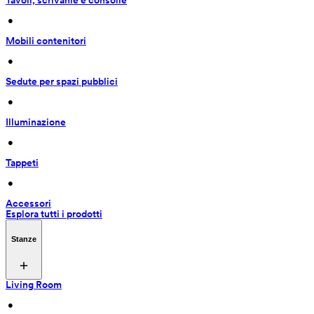
Tavoli, scrivanie e consolle
 • 
Mobili contenitori
 • 
Sedute per spazi pubblici
 • 
Illuminazione
 • 
Tappeti
 • 
Accessori
Esplora tutti i prodotti
Stanze
Living Room
 • 