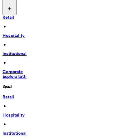
Retail
 • 
Hospitality
 • 
Institutional
 • 
Corporate
Esplora tutti
Spazi
Retail
 • 
Hospitality
 • 
Institutional