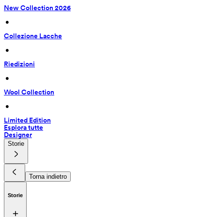
New Collection 2026
 • 
Collezione Lacche
 • 
Riedizioni
 • 
Wool Collection
 • 
Limited Edition
Esplora tutte
Designer
Storie
Torna indietro
Storie