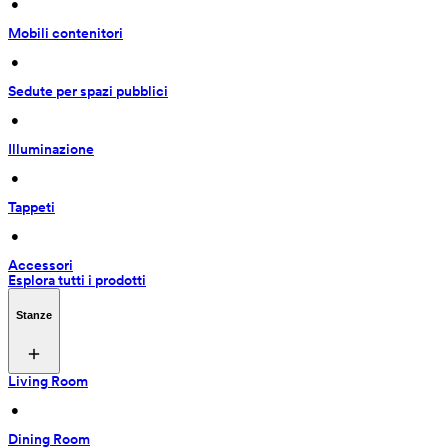
 • 
Mobili contenitori
 • 
Sedute per spazi pubblici
 • 
Illuminazione
 • 
Tappeti
 • 
Accessori
Esplora tutti i prodotti
Stanze
Living Room
 • 
Dining Room