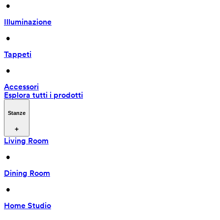
 • 
Illuminazione
 • 
Tappeti
 • 
Accessori
Esplora tutti i prodotti
Stanze
Living Room
 • 
Dining Room
 • 
Home Studio