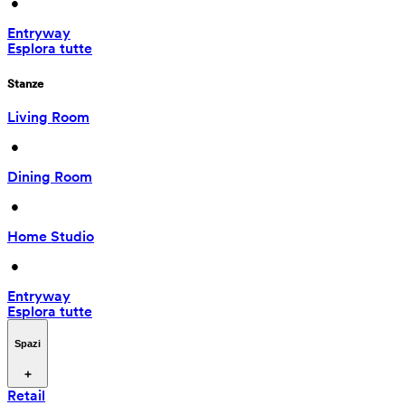
 • 
Entryway
Esplora tutte
Stanze
Living Room
 • 
Dining Room
 • 
Home Studio
 • 
Entryway
Esplora tutte
Spazi
Retail