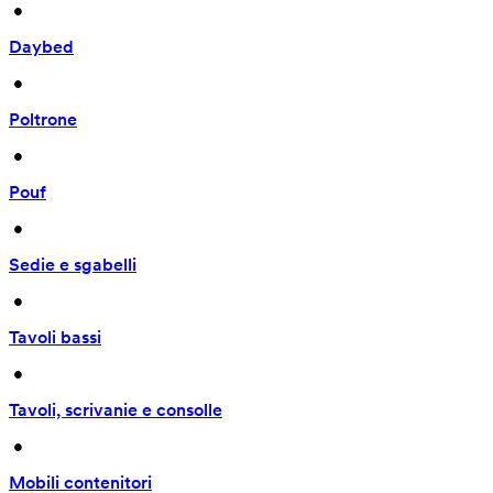
 • 
Daybed
 • 
Poltrone
 • 
Pouf
 • 
Sedie e sgabelli
 • 
Tavoli bassi
 • 
Tavoli, scrivanie e consolle
 • 
Mobili contenitori