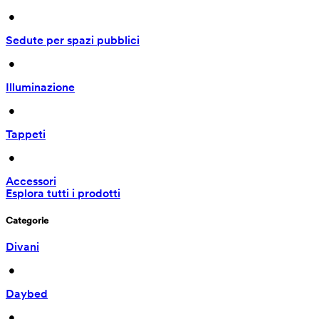
 • 
Sedute per spazi pubblici
 • 
Illuminazione
 • 
Tappeti
 • 
Accessori
Esplora tutti i prodotti
Categorie
Divani
 • 
Daybed
 • 