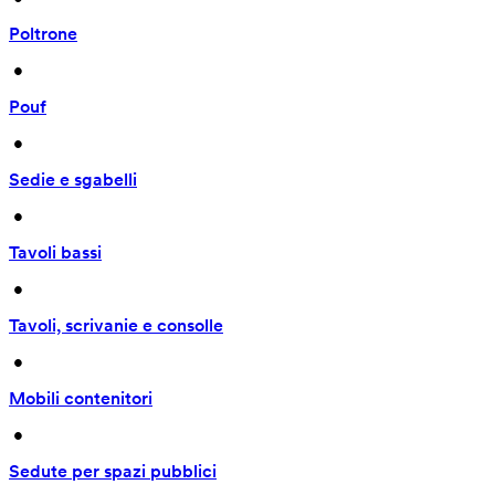
Poltrone
 • 
Pouf
 • 
Sedie e sgabelli
 • 
Tavoli bassi
 • 
Tavoli, scrivanie e consolle
 • 
Mobili contenitori
 • 
Sedute per spazi pubblici