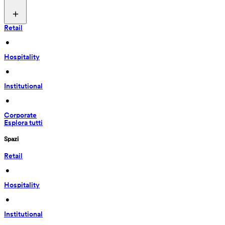
Retail
 • 
Hospitality
 • 
Institutional
 • 
Corporate
Esplora tutti
Spazi
Retail
 • 
Hospitality
 • 
Institutional