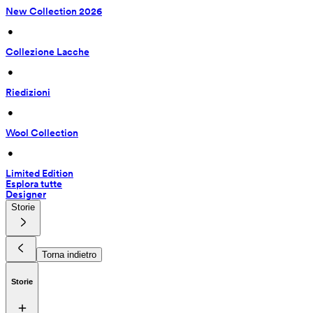
New Collection 2026
 • 
Collezione Lacche
 • 
Riedizioni
 • 
Wool Collection
 • 
Limited Edition
Esplora tutte
Designer
Storie
Torna indietro
Storie