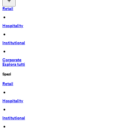
Retail
 • 
Hospitality
 • 
Institutional
 • 
Corporate
Esplora tutti
Spazi
Retail
 • 
Hospitality
 • 
Institutional
 • 