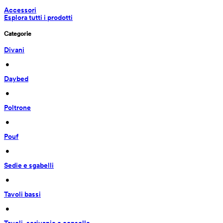
Accessori
Esplora tutti i prodotti
Categorie
Divani
 • 
Daybed
 • 
Poltrone
 • 
Pouf
 • 
Sedie e sgabelli
 • 
Tavoli bassi
 • 