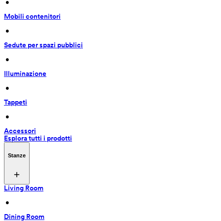
 • 
Mobili contenitori
 • 
Sedute per spazi pubblici
 • 
Illuminazione
 • 
Tappeti
 • 
Accessori
Esplora tutti i prodotti
Stanze
Living Room
 • 
Dining Room