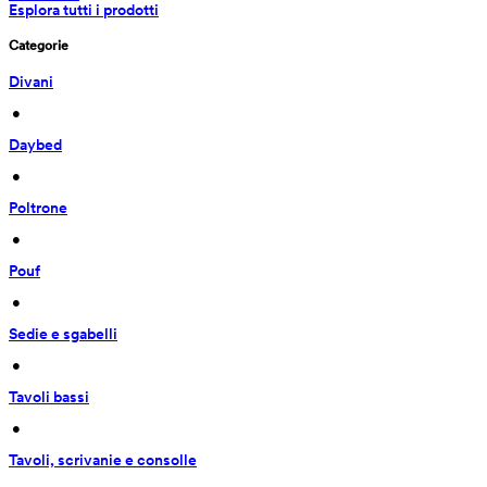
Esplora tutti i prodotti
Categorie
Divani
 • 
Daybed
 • 
Poltrone
 • 
Pouf
 • 
Sedie e sgabelli
 • 
Tavoli bassi
 • 
Tavoli, scrivanie e consolle