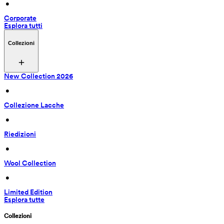
 • 
Corporate
Esplora tutti
Collezioni
New Collection 2026
 • 
Collezione Lacche
 • 
Riedizioni
 • 
Wool Collection
 • 
Limited Edition
Esplora tutte
Collezioni