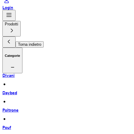
Login
Prodotti
Torna indietro
Categorie
Divani
 • 
Daybed
 • 
Poltrone
 • 
Pouf