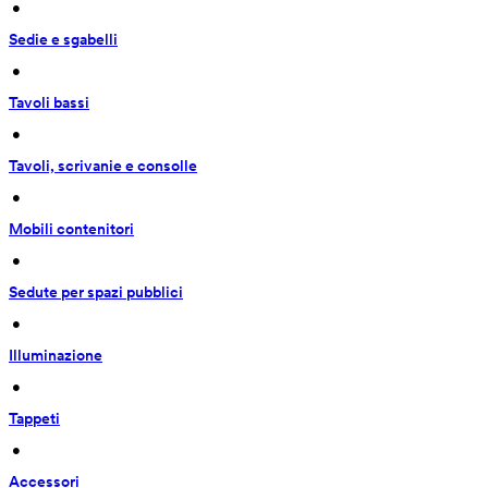
 • 
Sedie e sgabelli
 • 
Tavoli bassi
 • 
Tavoli, scrivanie e consolle
 • 
Mobili contenitori
 • 
Sedute per spazi pubblici
 • 
Illuminazione
 • 
Tappeti
 • 
Accessori