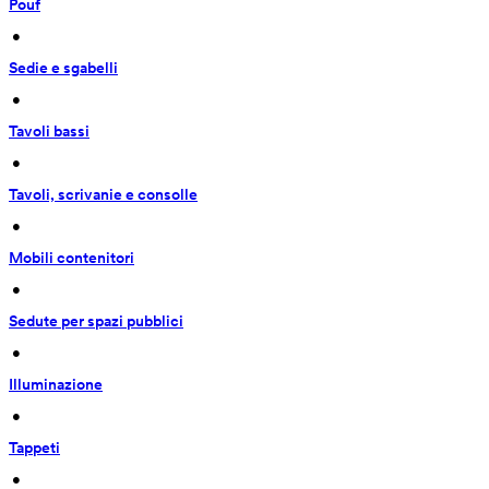
Pouf
 • 
Sedie e sgabelli
 • 
Tavoli bassi
 • 
Tavoli, scrivanie e consolle
 • 
Mobili contenitori
 • 
Sedute per spazi pubblici
 • 
Illuminazione
 • 
Tappeti
 • 