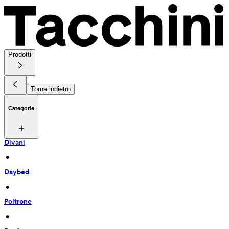
Prodotti
Torna indietro
Categorie
Divani
 • 
Daybed
 • 
Poltrone
 • 