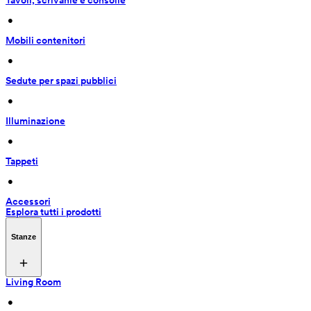
Tavoli, scrivanie e consolle
 • 
Mobili contenitori
 • 
Sedute per spazi pubblici
 • 
Illuminazione
 • 
Tappeti
 • 
Accessori
Esplora tutti i prodotti
Stanze
Living Room
 • 